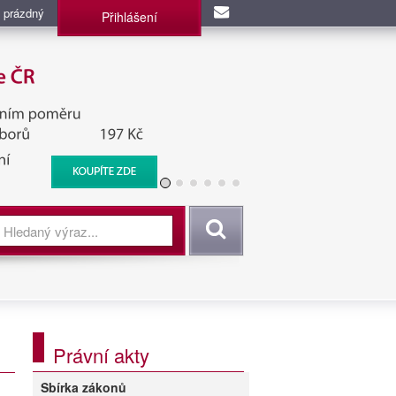
 prázdný
Přihlášení
užba, BIS, Zpravodajské
Vyhledat
Právní akty
Sbírka zákonů