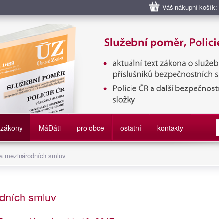
Váš nákupní košík:
bní poměr příslušníků bezpečnostních sborů, Policie ČR, Vězeňská sl
služby
zákony
M
á
D
áti
pro obce
ostatní
kontakty
 a mezinárodních smluv
dních smluv