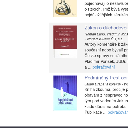
pojednávají o nezávislos
o rizicích, jimž bývá vy
nejdůležitějších zárukác
Zákon o důchodovém
Roman Lang, Vladimír Voří
- Wolters Kluwer ČR, a.s.
Autory komentáře k zák
současní nebo bývalí pr
České správy sociálníh
Vladimír Voříšek, JUDr.
a ...
pokračování
Podmíněný trest od
Jakub Drápal a kolektiv - Wo
Kniha zkoumá, proč je p
obavám z nespravedlnos
tým pod vedením Jakuba
klade důraz na potřebu
Publikace ...
pokračován