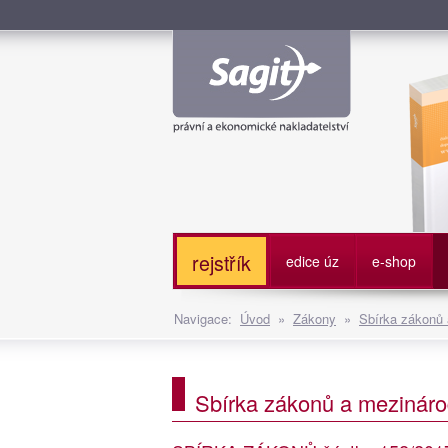
Služe
rejstřík
edice úz
e-shop
Navigace:
Úvod
»
Zákony
»
Sbírka zákonů
Sbírka zákonů a mezináro