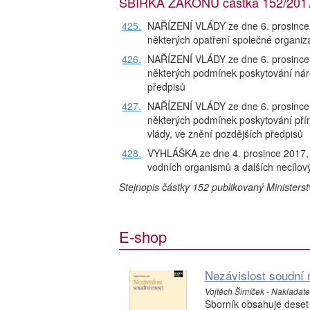
SBÍRKA ZÁKONŮ částka 152/2017,
425.
NAŘÍZENÍ VLÁDY ze dne 6. prosince 2
některých opatření společné organiz
426.
NAŘÍZENÍ VLÁDY ze dne 6. prosince 2
některých podmínek poskytování nár
předpisů
427.
NAŘÍZENÍ VLÁDY ze dne 6. prosince 2
některých podmínek poskytování pří
vlády, ve znění pozdějších předpisů
428.
VYHLÁŠKA ze dne 4. prosince 2017, k
vodních organismů a dalších necílový
Stejnopis částky 152 publikovaný Ministers
E-shop
Nezávislost soudní 
Vojtěch Šimíček - Nakladatels
Sborník obsahuje deset