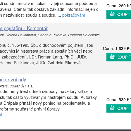
ti soudní moci v minulosti i v její současné podobě a
Cena: 280 K
stavena. Čtenář tak dostává základní informaci nejen o
KOUPI
h nezávislosti soudů a soudců, ...
pokračování
 pojištění - Komentář
šek, Helena Pelikánová, Gabriela Pikorová, Romana Holečková
onu č. 155/1995 Sb., o důchodovém pojištění, jsou
Cena: 1 639 K
acovníci Ministerstva práce a sociálních věcí nebo
o zabezpečení JUDr. Roman Lang, Ph.D., JUDr.
KOUPI
 Helena Pelikánová, JUDr. Gabriela Pikorová
nětí svobody
lters Kluwer ČR, a.s.
odmíněný trest odnětí svobody, navzdory kritice a
ti, tak často využívaným nástrojem soudů. Autorský
Cena: 539 K
 Drápala přináší nový pohled na problematiku a
KOUPI
 reformy současné právní úpravy.
í