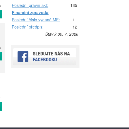
Poslední právní akt:
135
č
Finanční zpravodaj
T
Poslední číslo vydané MF:
11
Poslední předpis:
12
Stav k 30. 7. 2026
č
T
č
T