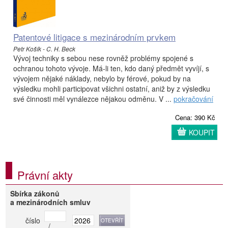
Patentové litigace s mezinárodním prvkem
Petr Košík - C. H. Beck
Vývoj techniky s sebou nese rovněž problémy spojené s
ochranou tohoto vývoje. Má-li ten, kdo daný předmět vyvíjí, s
vývojem nějaké náklady, nebylo by férové, pokud by na
výsledku mohli participovat všichni ostatní, aniž by z výsledku
své činnosti měl vynálezce nějakou odměnu. V ...
pokračování
Cena: 390 Kč
KOUPIT
Právní akty
Sbírka zákonů
a mezinárodních smluv
číslo
/