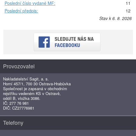
Poslední číslo vydané MF:
11
Poslední předpis:
12
Stav k 6. 8. 2026
Provozovatel
Nakladatelství Sagit, a. s.
Horní 457/1, 700 30 Ostrava-Hrabůvka
Společnost je zapsaná v obchodním
rejstříku vedeném KS v Ostravě,
oddíl B, vložka 3086.
IČ: 277 76 981
DIČ: CZ27776981
Telefony