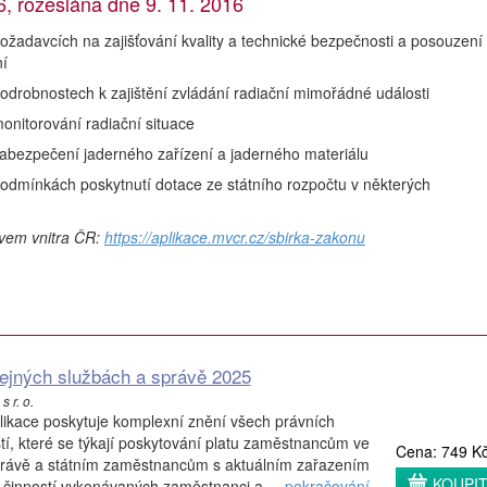
 rozeslána dne 9. 11. 2016
žadavcích na zajišťování kvality a technické bezpečnosti a posouzení
ní
drobnostech k zajištění zvládání radiační mimořádné události
nitorování radiační situace
abezpečení jaderného zařízení a jaderného materiálu
odmínkách poskytnutí dotace ze státního rozpočtu v některých
tvem vnitra ČR:
https://aplikace.mvcr.cz/sbirka-zakonu
řejných službách a správě 2025
s r. o.
likace poskytuje komplexní znění všech právních
stí, které se týkají poskytování platu zaměstnancům ve
Cena: 749 K
právě a státním zaměstnancům s aktuálním zařazením
KOUPI
 činností vykonávaných zaměstnanci a ...
pokračování