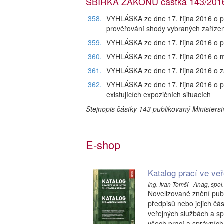
SBÍRKA ZÁKONŮ částka 143/2016,
358.
VYHLÁŠKA ze dne 17. října 2016 o po
prověřování shody vybraných zaříze
359.
VYHLÁŠKA ze dne 17. října 2016 o po
360.
VYHLÁŠKA ze dne 17. října 2016 o mo
361.
VYHLÁŠKA ze dne 17. října 2016 o z
362.
VYHLÁŠKA ze dne 17. října 2016 o p
existujících expozičních situacích
Stejnopis částky 143 publikovaný Ministers
E-shop
Katalog prací ve ve
Ing. Ivan Tomší - Anag, spol. 
Novelizované znění pub
předpisů nebo jejich čá
veřejných službách a s
všech prací a správních