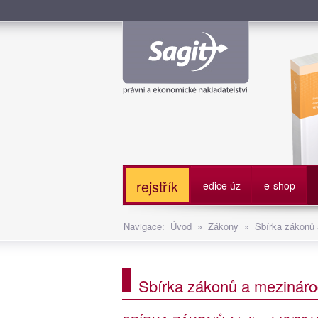
Služe
rejstřík
edice úz
e-shop
Navigace:
Úvod
»
Zákony
»
Sbírka zákonů
Sbírka zákonů a mezináro