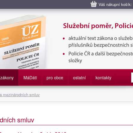
Váš nákupní košík:
bní poměr příslušníků bezpečnostních sborů, Policie ČR, Vězeňská sl
služby
zákony
M
á
D
áti
pro obce
ostatní
kontakty
 a mezinárodních smluv
dních smluv