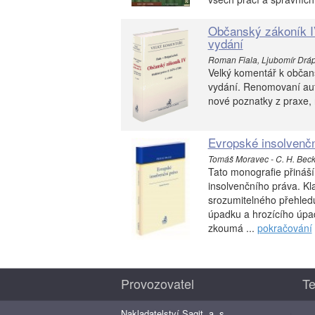
Občanský zákoník IV
vydání
Roman Fiala, Ljubomír Drápa
Velký komentář k občans
vydání. Renomovaní autoř
nové poznatky z praxe, ro
Evropské insolvenčn
Tomáš Moravec - C. H. Bec
Tato monografie přináší
insolvenčního práva. Kl
srozumitelného přehledu
úpadku a hrozícího úpa
zkoumá ...
pokračování
Provozovatel
Te
Nakladatelství Sagit, a. s.