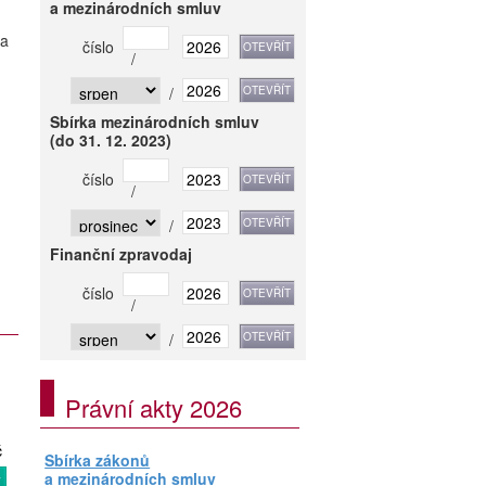
a mezinárodních smluv
 a
číslo
/
/
Sbírka mezinárodních smluv
(do 31. 12. 2023)
číslo
/
/
Finanční zpravodaj
číslo
/
/
Právní akty 2026
č
Sbírka zákonů
a mezinárodních smluv
T