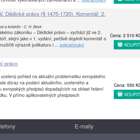
. Dědické právo (§ 1475-1720). Komentář. 2.
l a kolektiv - C. H. Beck
kému zákoníku – Dědické právo – vychází již ve 2.
Cena: 2 510 K
i, stejní jako v 1. vydání, pečlivě doplnili komentář o
zšířili výrazně judikaturu i ...
pokračování
KOUPI
í právo
k
 ucelený pohled na aktuální problematiku evropského
ade důraz na podání aktuálního, uceleného a
Cena: 550 K
 evropských předpisů dopadajících na oblast řešení
KOUPI
dku. V přímo aplikovatelných předpisech
lefony
E-maily