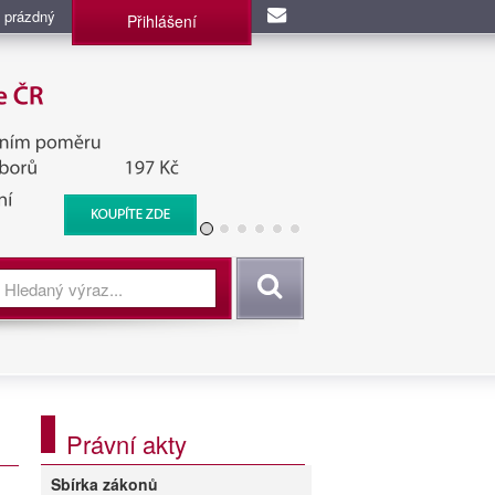
 prázdný
Přihlášení
užba, BIS, Zpravodajské
Vyhledat
Právní akty
Sbírka zákonů