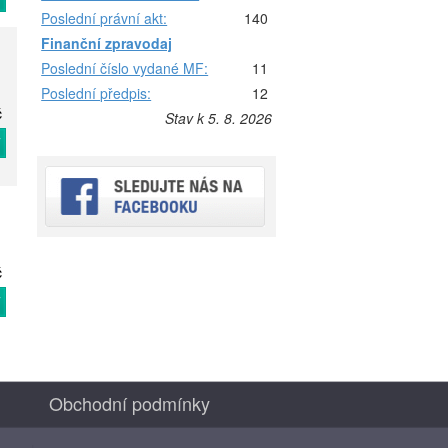
Poslední právní akt:
140
Finanční zpravodaj
Poslední číslo vydané MF:
11
Poslední předpis:
12
č
Stav k 5. 8. 2026
T
č
T
Obchodní podmínky