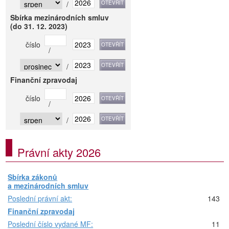
/
Sbírka mezinárodních smluv
(do 31. 12. 2023)
číslo
/
/
Finanční zpravodaj
číslo
/
/
Právní akty 2026
Sbírka zákonů
a mezinárodních smluv
Poslední právní akt:
143
Finanční zpravodaj
Poslední číslo vydané MF:
11