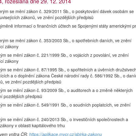
 rozeslána dne 29. 12. 2014
erým se mění zákon č. 329/2011 Sb., o poskytování dávek osobám se
visejících zákonů, ve znění pozdějších předpisů
ýměně informací o finančních účtech se Spojenými státy americkými p
rým se mění zákon č. 353/2003 Sb., o spotřebních daních, ve znění
ící zákony
ým se mění zákon č. 221/1999 Sb., o vojácích z povolání, ve znění
ící zákony
ým se mění zákon č. 87/1995 Sb., o spořitelních a úvěrních družstvec
jících a o doplnění zákona České národní rady č. 586/1992 Sb., o daní
sů, ve znění pozdějších předpisů
rým se mění zákon č. 93/2009 Sb., o auditorech a o změně některých
ní pozdějších předpisů
ým se mění zákon č. 549/1991 Sb., o soudních poplatcích, ve znění
ým se mění zákon č. 240/2013 Sb., o investičních společnostech a
 zákony v oblasti kapitálového trhu
tvem vnitra ČR:
https://aplikace.mvcr.cz/sbirka-zakonu