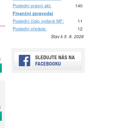
Poslední právní akt:
140
Finanční zpravodaj
Poslední číslo vydané MF:
11
Poslední předpis:
12
Stav k 5. 8. 2026
č
T
č
T