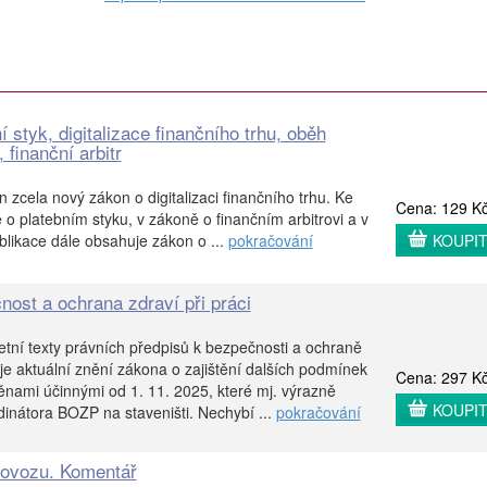
í styk, digitalizace finančního trhu, oběh
 finanční arbitr
 zcela nový zákon o digitalizaci finančního trhu. Ke
Cena: 129 K
 platebním styku, v zákoně o finančním arbitrovi a v
blikace dále obsahuje zákon o ...
pokračování
KOUPI
nost a ochrana zdraví při práci
etní texty právních předpisů k bezpečnosti a ochraně
uje aktuální znění zákona o zajištění dalších podmínek
Cena: 297 K
ami účinnými od 1. 11. 2025, které mj. výrazně
KOUPI
dinátora BOZP na staveništi. Nechybí ...
pokračování
rovozu. Komentář