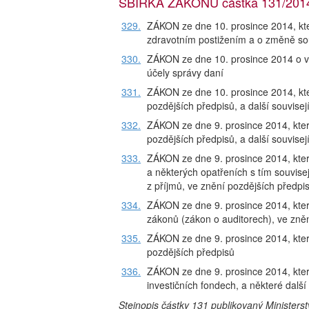
SBÍRKA ZÁKONŮ částka 131/2014,
329.
ZÁKON ze dne 10. prosince 2014, kt
zdravotním postižením a o změně sou
330.
ZÁKON ze dne 10. prosince 2014 o v
účely správy daní
331.
ZÁKON ze dne 10. prosince 2014, kte
pozdějších předpisů, a další souvisej
332.
ZÁKON ze dne 9. prosince 2014, kter
pozdějších předpisů, a další souvisej
333.
ZÁKON ze dne 9. prosince 2014, kter
a některých opatřeních s tím souvise
z příjmů, ve znění pozdějších předpi
334.
ZÁKON ze dne 9. prosince 2014, kte
zákonů (zákon o auditorech), ve zně
335.
ZÁKON ze dne 9. prosince 2014, kter
pozdějších předpisů
336.
ZÁKON ze dne 9. prosince 2014, kter
investičních fondech, a některé další
Stejnopis částky 131 publikovaný Ministers