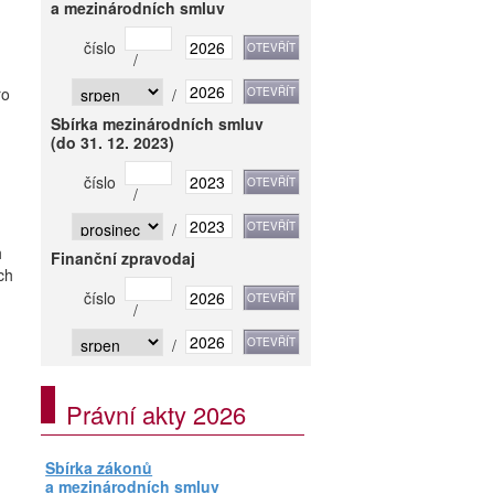
a mezinárodních smluv
číslo
/
ro
/
Sbírka mezinárodních smluv
(do 31. 12. 2023)
číslo
/
/
h
Finanční zpravodaj
ch
číslo
/
/
Právní akty 2026
Sbírka zákonů
a mezinárodních smluv