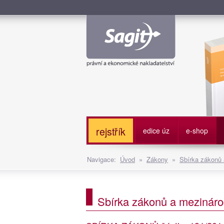
Služe
rejstřík
edice úz
e-shop
Navigace:
Úvod
»
Zákony
»
Sbírka zákonů
Sbírka zákonů a mezináro