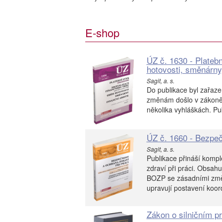
E-shop
ÚZ č. 1630 - Platebn
hotovosti, směnárny,
Sagit, a. s.
Do publikace byl zařazen
změnám došlo v zákoně o
několika vyhláškách. Pu
ÚZ č. 1660 - Bezpeč
Sagit, a. s.
Publikace přináší kompl
zdraví při práci. Obsah
BOZP se zásadními změn
upravují postavení koor
Zákon o silničním p