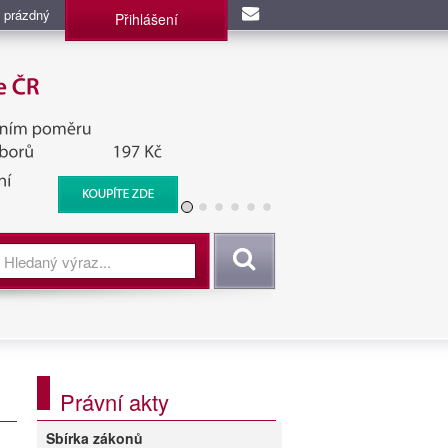
 prázdný
Přihlášení
užba, BIS, Zpravodajské
Vyhledat
Právní akty
Sbírka zákonů