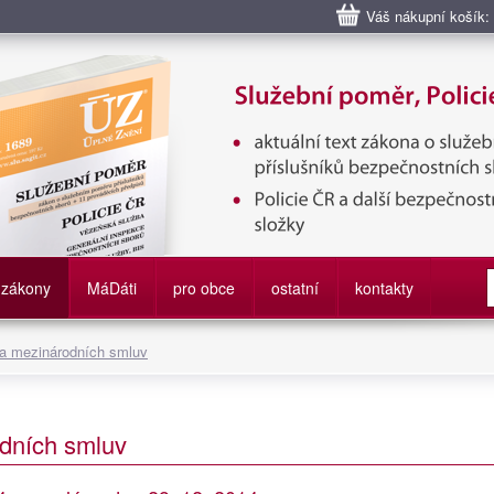
Váš nákupní košík:
bní poměr příslušníků bezpečnostních sborů, Policie ČR, Vězeňská sl
služby
zákony
M
á
D
áti
pro obce
ostatní
kontakty
 a mezinárodních smluv
dních smluv