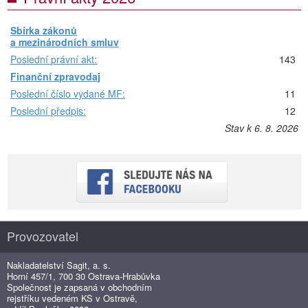
Sbírka zákonů
a mezinárodních smluv
Poslední právní akt:
143
Finanční zpravodaj
Poslední číslo vydané MF:
11
Poslední předpis:
12
Stav k 6. 8. 2026
Provozovatel
Nakladatelství Sagit, a. s.
Horní 457/1, 700 30 Ostrava-Hrabůvka
Společnost je zapsaná v obchodním
rejstříku vedeném KS v Ostravě,