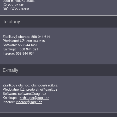
oddíl B, vložka 3086.
IČ: 277 76 981
DIČ: CZ27776981
Telefony
Zásilkový obchod: 558 944 614
Předplatné ÚZ: 558 944 615
Software: 558 944 629
Knihkupci: 558 944 621
Inzerce: 558 944 634
E-maily
Zásilkový obchod:
obchod@sagit.cz
Předplatné ÚZ:
predplatne@sagit.cz
Software:
software@sagit.cz
Knihkupci:
knihkupci@sagit.cz
Inzerce:
inzerce@sagit.cz