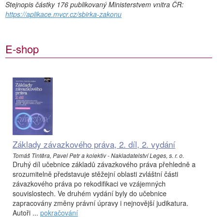
Stejnopis částky 176 publikovaný Ministerstvem vnitra ČR:
https://aplikace.mvcr.cz/sbirka-zakonu
E-shop
Základy závazkového práva, 2. díl, 2. vydání
Tomáš Tintěra, Pavel Petr a kolektiv - Nakladatelství Leges, s. r. o.
Druhý díl učebnice základů závazkového práva přehledně a
srozumitelně představuje stěžejní oblasti zvláštní části
závazkového práva po rekodifikaci ve vzájemných
souvislostech. Ve druhém vydání byly do učebnice
zapracovány změny právní úpravy i nejnovější judikatura.
Autoři ...
pokračování