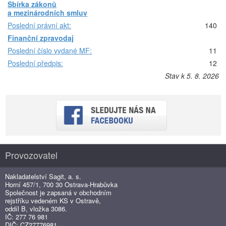
Sbírka zákonů
a mezinárodních smluv
Poslední právní akt:
140
Finanční zpravodaj
Poslední číslo vydané MF:
11
Poslední předpis:
12
Stav k 5. 8. 2026
Provozovatel
Nakladatelství Sagit, a. s.
Horní 457/1, 700 30 Ostrava-Hrabůvka
Společnost je zapsaná v obchodním
rejstříku vedeném KS v Ostravě,
oddíl B, vložka 3086.
IČ: 277 76 981
DIČ: CZ27776981