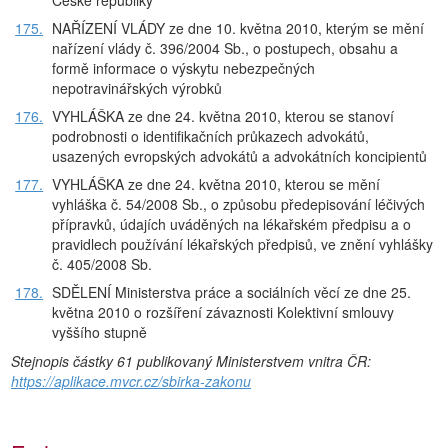
České republiky
175.
NAŘÍZENÍ VLÁDY ze dne 10. května 2010, kterým se mění
nařízení vlády č. 396/2004 Sb., o postupech, obsahu a
formě informace o výskytu nebezpečných
nepotravinářských výrobků
176.
VYHLÁŠKA ze dne 24. května 2010, kterou se stanoví
podrobnosti o identifikačních průkazech advokátů,
usazených evropských advokátů a advokátních koncipientů
177.
VYHLÁŠKA ze dne 24. května 2010, kterou se mění
vyhláška č. 54/2008 Sb., o způsobu předepisování léčivých
přípravků, údajích uváděných na lékařském předpisu a o
pravidlech používání lékařských předpisů, ve znění vyhlášky
č. 405/2008 Sb.
178.
SDĚLENÍ Ministerstva práce a sociálních věcí ze dne 25.
května 2010 o rozšíření závaznosti Kolektivní smlouvy
vyššího stupně
Stejnopis částky 61 publikovaný Ministerstvem vnitra ČR:
https://aplikace.mvcr.cz/sbirka-zakonu