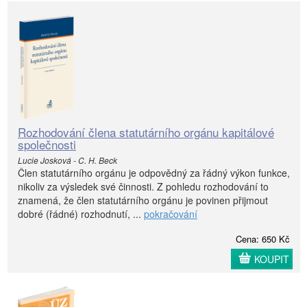
Rozhodování člena statutárního orgánu kapitálové
společnosti
Lucie Josková - C. H. Beck
Člen statutárního orgánu je odpovědný za řádný výkon funkce,
nikoliv za výsledek své činnosti. Z pohledu rozhodování to
znamená, že člen statutárního orgánu je povinen přijmout
dobré (řádné) rozhodnutí, ...
pokračování
Cena: 650 Kč
KOUPIT