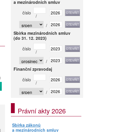
a mezinárodních smluv
číslo
/
/
Sbírka mezinárodních smluv
(do 31. 12. 2023)
číslo
/
/
Finanční zpravodaj
č
číslo
/
T
/
Právní akty 2026
Sbírka zákonů
č
a mezinárodních smluv