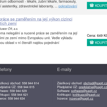
trum odborností - lékaře, zubní lékaře, farmaceuty,
KOUPI
í asistentky, zdravotnické laboranty, ...
pokračování
práce se zaměřením na její výkon cizinci
etích zemí
luwer ČR, a.s.
éma nelegální a nucené práce se zaměřením na její
Cena: 649 K
cími ze zemí mimo Evropskou unii. Vedle výkladu
ou oblast v ní čtenáři najdou pojednání
KOUPI
lefony
E-maily
silkový obchod: 558 944 614
Zásilkový obchod:
obchod@sagit.c
edplatné ÚZ: 558 944 615
Předplatné ÚZ:
predplatne@sagit.c
ftware: 558 944 629
Software:
software@sagit.cz
ihkupci: 558 944 621
Knihkupci:
knihkupci@sagit.cz
erce: 558 944 634
Inzerce:
inzerce@sagit.cz