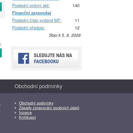
Poslední právní akt:
140
T
Finanční zpravodaj
Poslední číslo vydané MF:
11
Poslední předpis:
12
Stav k 5. 8. 2026
č
T
Obchodní podmínky
Obchodní podmínky
z
Zásady zpracování osobních údajů
z
Inzerce
Knihkupci