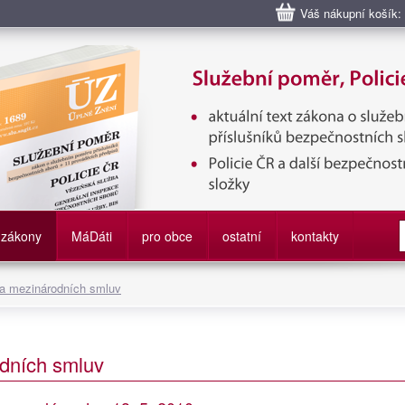
Váš nákupní košík:
bní poměr příslušníků bezpečnostních sborů, Policie ČR, Vězeňská sl
služby
zákony
M
á
D
áti
pro obce
ostatní
kontakty
 a mezinárodních smluv
dních smluv