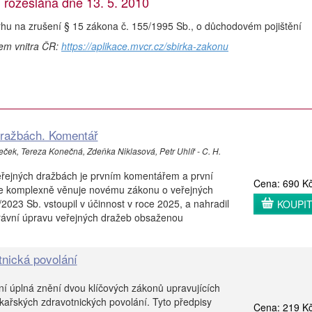
rozeslána dne 13. 5. 2010
hu na zrušení § 15 zákona č. 155/1995 Sb., o důchodovém pojištění
vem vnitra ČR:
https://aplikace.mvcr.cz/sbirka-zakonu
dražbách. Komentář
k, Tereza Konečná, Zdeňka Niklasová, Petr Uhlíř - C. H.
řejných dražbách je prvním komentářem a první
Cena: 690 K
 se komplexně věnuje novému zákonu o veřejných
2023 Sb. vstoupil v účinnost v roce 2025, a nahradil
KOUPI
u právní úpravu veřejných dražeb obsaženou
tnická povolání
lní úplná znění dvou klíčových zákonů upravujících
kařských zdravotnických povolání. Tyto předpisy
Cena: 219 K