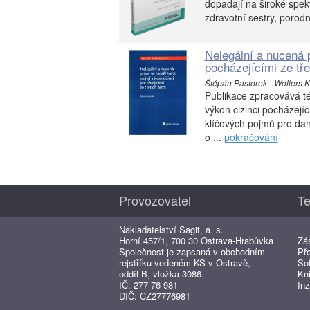
dopadají na široké spek
zdravotní sestry, porodn
Nelegální a nucená 
pocházejícími ze tř
Štěpán Pastorek - Wolters K
Publikace zpracovává t
výkon cizinci pocházejí
klíčových pojmů pro dan
o ...
pokračování
Provozovatel
Te
Nakladatelství Sagit, a. s.
Horní 457/1, 700 30 Ostrava-Hrabůvka
Zá
Společnost je zapsaná v obchodním
Př
rejstříku vedeném KS v Ostravě,
So
oddíl B, vložka 3086.
Kn
IČ: 277 76 981
Inz
DIČ: CZ27776981