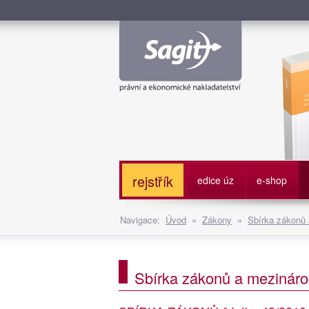
Služe
rejstřík
edice úz
e-shop
Navigace:
Úvod
»
Zákony
»
Sbírka zákonů
Sbírka zákonů a mezináro