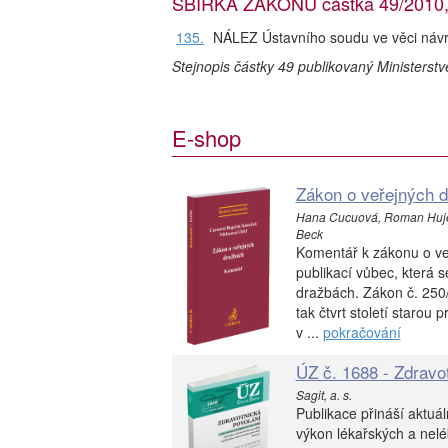
SBÍRKA ZÁKONŮ částka 49/2010, 
135.
NÁLEZ Ústavního soudu ve věci návr
Stejnopis částky 49 publikovaný Ministerst
E-shop
Zákon o veřejných 
Hana Cucuová, Roman Huječe
Beck
Komentář k zákonu o ve
publikací vůbec, která
dražbách. Zákon č. 250/
tak čtvrt století staro
v ...
pokračování
ÚZ č. 1688 - Zdravo
Sagit, a. s.
Publikace přináší aktuá
výkon lékařských a nelé