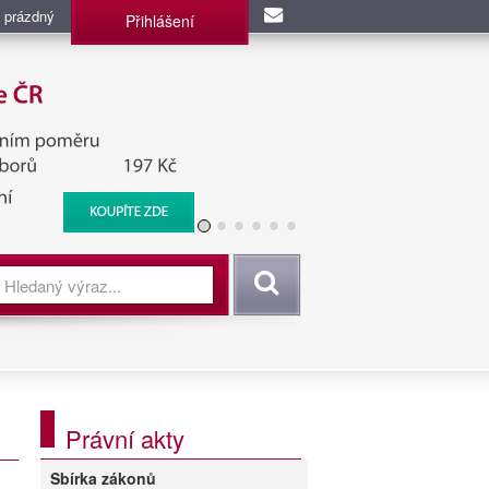
 prázdný
Přihlášení
užba, BIS, Zpravodajské
Vyhledat
Právní akty
Sbírka zákonů