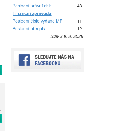
Poslední právní akt:
143
Finanční zpravodaj
Poslední číslo vydané MF:
11
Poslední předpis:
12
Stav k 6. 8. 2026
č
T
č
T