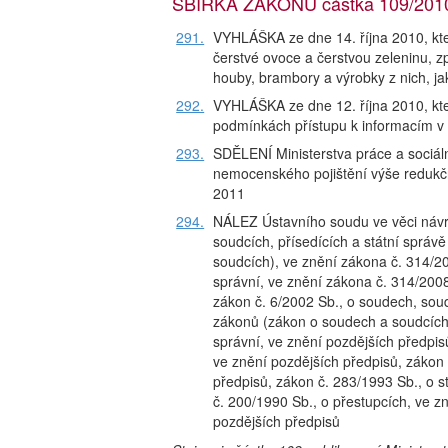
SBÍRKA ZÁKONŮ částka 109/2010,
291.
VYHLÁŠKA ze dne 14. října 2010, kte
čerstvé ovoce a čerstvou zeleninu, 
houby, brambory a výrobky z nich, ja
292.
VYHLÁŠKA ze dne 12. října 2010, kt
podmínkách přístupu k informacím v 
293.
SDĚLENÍ Ministerstva práce a sociáln
nemocenského pojištění výše redukč
2011
294.
NÁLEZ Ústavního soudu ve věci návr
soudcích, přísedících a státní sprá
soudcích), ve znění zákona č. 314/2
správní, ve znění zákona č. 314/200
zákon č. 6/2002 Sb., o soudech, soud
zákonů (zákon o soudech a soudcích)
správní, ve znění pozdějších předpis
ve znění pozdějších předpisů, zákon 
předpisů, zákon č. 283/1993 Sb., o s
č. 200/1990 Sb., o přestupcích, ve z
pozdějších předpisů