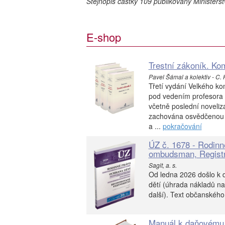
Stejnopis částky 109 publikovaný Ministers
E-shop
Trestní zákoník. Kom
Pavel Šámal a kolektiv - C. 
Třetí vydání Velkého ko
pod vedením profesora Š
včetně poslední noveli
zachována osvědčenou ú
a ...
pokračování
ÚZ č. 1678 - Rodinn
ombudsman, Registr
Sagit, a. s.
Od ledna 2026 došlo k 
dětí (úhrada nákladů na s
další). Text občanského
Manuál k daňovému ř