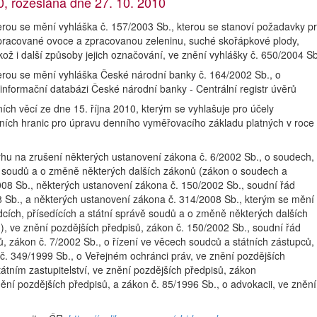
 rozeslána dne 27. 10. 2010
rou se mění vyhláška č. 157/2003 Sb., kterou se stanoví požadavky p
zpracované ovoce a zpracovanou zeleninu, suché skořápkové plody,
kož i další způsoby jejich označování, ve znění vyhlášky č. 650/2004 Sb
erou se mění vyhláška České národní banky č. 164/2002 Sb., o
informační databázi České národní banky - Centrální registr úvěrů
ích věcí ze dne 15. října 2010, kterým se vyhlašuje pro účely
ních hranic pro úpravu denního vyměřovacího základu platných v roce
hu na zrušení některých ustanovení zákona č. 6/2002 Sb., o soudech,
vě soudů a o změně některých dalších zákonů (zákon o soudech a
008 Sb., některých ustanovení zákona č. 150/2002 Sb., soudní řád
8 Sb., a některých ustanovení zákona č. 314/2008 Sb., kterým se mění
cích, přísedících a státní správě soudů a o změně některých dalších
, ve znění pozdějších předpisů, zákon č. 150/2002 Sb., soudní řád
ů, zákon č. 7/2002 Sb., o řízení ve věcech soudců a státních zástupců,
č. 349/1999 Sb., o Veřejném ochránci práv, ve znění pozdějších
tátním zastupitelství, ve znění pozdějších předpisů, zákon
nění pozdějších předpisů, a zákon č. 85/1996 Sb., o advokacii, ve znění