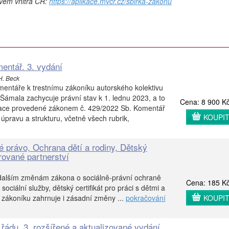
tvem vnitra ČR:
https://aplikace.mvcr.cz/sbirka-zakonu
entář. 3. vydání
H. Beck
mentáře k trestnímu zákoníku autorského kolektivu
ámala zachycuje právní stav k 1. lednu 2023, a to
Cena: 8 900 K
zace provedené zákonem č. 429/2022 Sb. Komentář
KOUPI
pravu a strukturu, včetně všech rubrik,
é právo, Ochrana dětí a rodiny, Dětský
ované partnerství
dalším změnám zákona o sociálně-právní ochraně
Cena: 185 K
ociální služby, dětský certifikát pro práci s dětmi a
 zákoníku zahrnuje i zásadní změny ...
pokračování
KOUPI
ádu, 3. rozšířené a aktualizované vydání