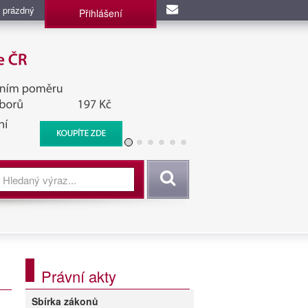
 prázdný
Přihlášení
užba, BIS, Zpravodajské
Vyhledat
Právní akty
Sbírka zákonů