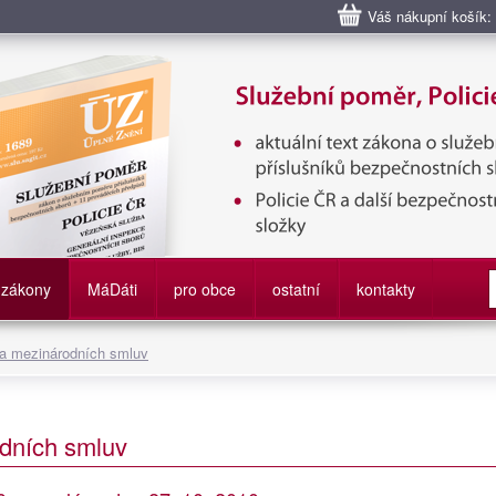
Váš nákupní košík:
bní poměr příslušníků bezpečnostních sborů, Policie ČR, Vězeňská sl
služby
zákony
M
á
D
áti
pro obce
ostatní
kontakty
 a mezinárodních smluv
dních smluv