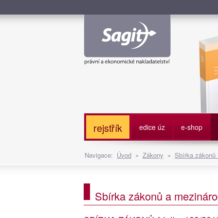
Služe
rejstřík
edice úz
e-shop
Navigace:
Úvod
»
Zákony
»
Sbírka zákonů
Sbírka zákonů a mezináro