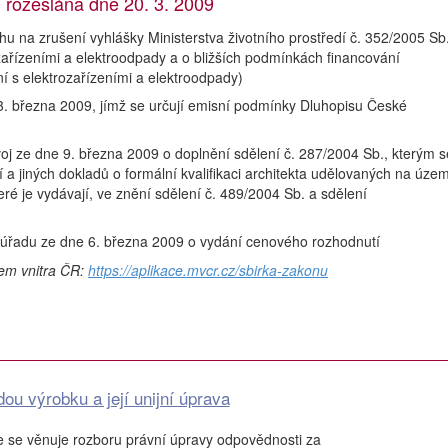
rozeslána dne 20. 3. 2009
 na zrušení vyhlášky Ministerstva životního prostředí č. 352/2005 Sb.
ařízeními a elektroodpady a o bližších podmínkách financování
í s elektrozařízeními a elektroodpady)
13. března 2009, jímž se určují emisní podmínky Dluhopisu České
oj ze dne 9. března 2009 o doplnění sdělení č. 287/2004 Sb., kterým s
a jiných dokladů o formální kvalifikaci architekta udělovaných na územ
eré je vydávají, ve znění sdělení č. 489/2004 Sb. a sdělení
úřadu ze dne 6. března 2009 o vydání cenového rozhodnutí
vem vnitra ČR:
https://aplikace.mvcr.cz/sbirka-zakonu
u výrobku a její unijní úprava
 se věnuje rozboru právní úpravy odpovědnosti za