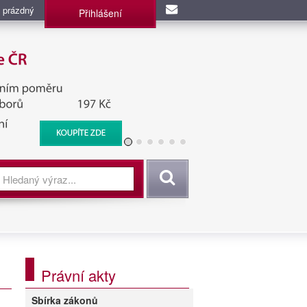
 prázdný
Přihlášení
užba, BIS, Zpravodajské
Vyhledat
Právní akty
Sbírka zákonů