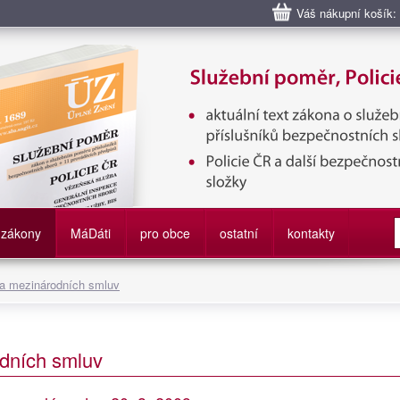
Váš nákupní košík:
bní poměr příslušníků bezpečnostních sborů, Policie ČR, Vězeňská sl
služby
zákony
M
á
D
áti
pro obce
ostatní
kontakty
 a mezinárodních smluv
dních smluv