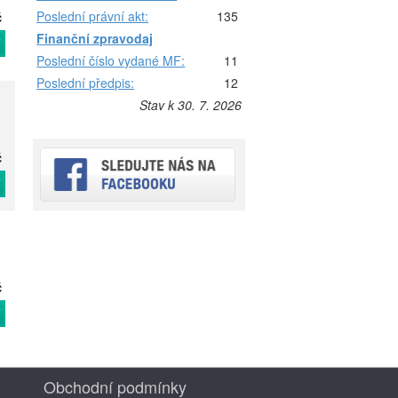
Poslední právní akt:
135
č
Finanční zpravodaj
T
Poslední číslo vydané MF:
11
Poslední předpis:
12
Stav k 30. 7. 2026
č
T
č
T
Obchodní podmínky