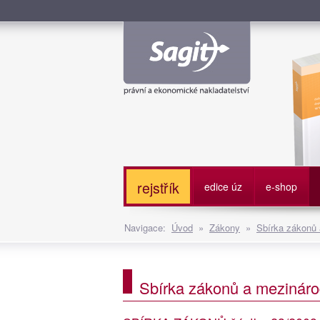
Služe
rejstřík
edice úz
e-shop
Navigace:
Úvod
»
Zákony
»
Sbírka zákonů
Sbírka zákonů a mezináro