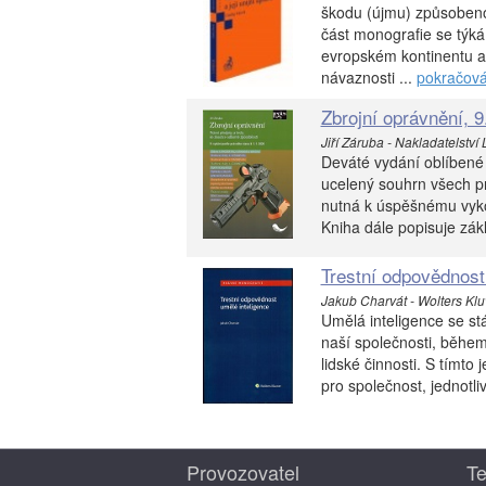
škodu (újmu) způsobeno
část monografie se týk
evropském kontinentu a
návaznosti ...
pokračová
Zbrojní oprávnění, 9
Jiří Záruba - Nakladatelství L
Deváté vydání oblíbené 
ucelený souhrn všech prá
nutná k úspěšnému vykon
Kniha dále popisuje zák
Trestní odpovědnost
Jakub Charvát - Wolters Klu
Umělá inteligence se st
naší společnosti, během
lidské činnosti. S tímto 
pro společnost, jednotliv
Provozovatel
Te