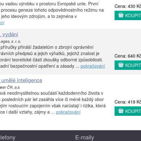
u vadou výrobku v prostoru Evropské unie. První
Cena: 430 K
á procesu geneze tohoto odpovědnostního režimu na
KOUPI
 jeho ideovým zdrojům, a to zejména v
ní
. vydání
eges, s. r. o.
příručky přináší žadatelům o zbrojní oprávnění
vních předpisů a jejich výňatků, jejichž znalost je
Cena: 640 K
ání teoretické části zkoušky odborné způsobilosti.
KOUPI
ladní bezpečnostní opatření a zásady ...
pokračování
 umělé inteligence
wer ČR, a.s.
ává neodmyslitelnou součástí každodenního života v
 posledních pár let zasáhla více či méně každý obor
Cena: 419 K
jejím rostoucím zapojením však narůstají i rizika, která
KOUPI
ce i další vztahy, zájmy a ...
pokračování
lefony
E-maily