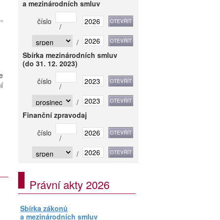
a mezinárodních smluv
,
číslo
/
/
Sbírka mezinárodních smluv
(do 31. 12. 2023)
e
číslo
í
/
/
Finanční zpravodaj
číslo
/
/
Právní akty 2026
Sbírka zákonů
a mezinárodních smluv