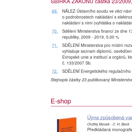
SBÍRKA ZÁKONŮ částka 23/2009, 
69.
NÁLEZ Ústavního soudu ve věci návrhu
o podrobnostech nakládání s elektroz
nakládání s nimi (vyhláška o nakládán
70.
Sdělení Ministerstva financí ze dne 
republiky, 2009 - 2019, 5,00 %
71.
SDĚLENÍ Ministerstva pro místní rozv
vyhlašuje seznam diplomů, osvědčení 
Evropské unie a institucí a orgánů, kt
č. 133/2007 Sb.
72.
SDĚLENÍ Energetického regulačního 
Stejnopis částky 23 publikovaný Ministerst
E-shop
Újma způsobená vado
Ondřej Mocek - C. H. Beck
Předkládaná monografie