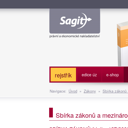
Služe
rejstřík
edice úz
e-shop
Navigace:
Úvod
»
Zákony
»
Sbírka zákonů
Sbírka zákonů a mezináro