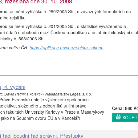
 rozeslána dne 30. 10. 2008
rou se mění vyhláška č. 250/2005 Sb., o závazných formulářích na
ího rejstříku
rou se mění vyhláška č. 201/2005 Sb., o statistice vyváženého a
í údajů o obchodu mezi Českou republikou a ostatními členskými stá
yhlášky č. 563/2006 Sb.
tvem vnitra ČR:
https://aplikace.mvcr.cz/sbirka-zakonu
, 4. vydání
 David Petrlík a kolektiv - Nakladatelství Leges, s. r. o.
 Právo Evropské unie je výsledkem spolupráce
lektivu, složeného z odborníků unijní právo
Cena: 860 K
ch fakultách Univerzity Karlovy v Praze a Masarykovy
KOUPI
ně jako na Soudním dvoru EU a v Kanceláři
í řád, Soudní řád správní, Přestupky