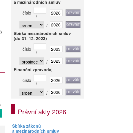
a mezinárodních smluv
číslo
/
/
ty
Sbírka mezinárodních smluv
(do 31. 12. 2023)
číslo
/
/
Finanční zpravodaj
číslo
/
/
č
Právní akty 2026
T
Sbírka zákonů
a mezinárodních smluv