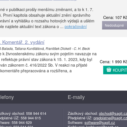
é v publikaci prošly menšímu změnami, a to k 1. 7.
. První kapitola obsahuje aktuální znění správního
Cena: 107 K
právní a vyhlášku o rozsahu hotových výdajů a ušlém
Nedostupné
le najdete aktuální text zákona o ...
pokračování
 Komentář. 2. vydání
Balada, Tatiana Kunštátová, František Dickelt - C. H. Beck
e k živnostenskému zákonu svým pojetím navazuje na
reflektuje právní stav zákona k 15. 1. 2023, kdy byl
Cena: 1 990 K
ván zákonem č. 416/2022 Sb. V reakci na přijaté
KOUPI
t komentáře přepracována a rozšířena, a
lefony
E-maily
silkový obchod: 558 944 614
Zásilkový obchod:
obchod@sagit.c
edplatné ÚZ: 558 944 615
Předplatné ÚZ:
predplatne@sagit.c
ftware: 558 944 629
Software:
software@sagit.cz
ihkupci: 558 944 621
Knihkupci:
knihkupci@sagit.cz