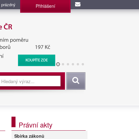
 prázdný
Přihlášení
užba, BIS, Zpravodajské
Vyhledat
Právní akty
Sbírka zákonů