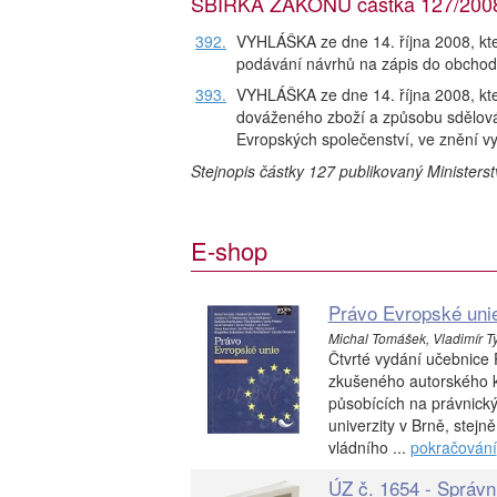
SBÍRKA ZÁKONŮ částka 127/2008,
392.
VYHLÁŠKA ze dne 14. října 2008, kte
podávání návrhů na zápis do obchodn
393.
VYHLÁŠKA ze dne 14. října 2008, kte
dováženého zboží a způsobu sdělován
Evropských společenství, ve znění v
Stejnopis částky 127 publikovaný Ministers
E-shop
Právo Evropské unie
Michal Tomášek, Vladimír Týč,
Čtvrté vydání učebnice
zkušeného autorského ko
působících na právnický
univerzity v Brně, stej
vládního ...
pokračování
ÚZ č. 1654 - Správn