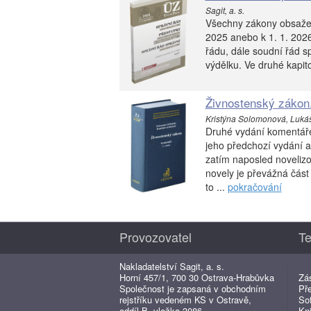
Sagit, a. s.
Všechny zákony obsažen
2025 anebo k 1. 1. 2026
řádu, dále soudní řád s
výdělku. Ve druhé kapito
Živnostenský zákon.
Kristýna Solomonová, Lukáš 
Druhé vydání komentář
jeho předchozí vydání a 
zatím naposled novelizo
novely je převážná čás
to ...
pokračování
Provozovatel
Te
Nakladatelství Sagit, a. s.
Horní 457/1, 700 30 Ostrava-Hrabůvka
Zá
Společnost je zapsaná v obchodním
Př
rejstříku vedeném KS v Ostravě,
So
oddíl B, vložka 3086.
Kn