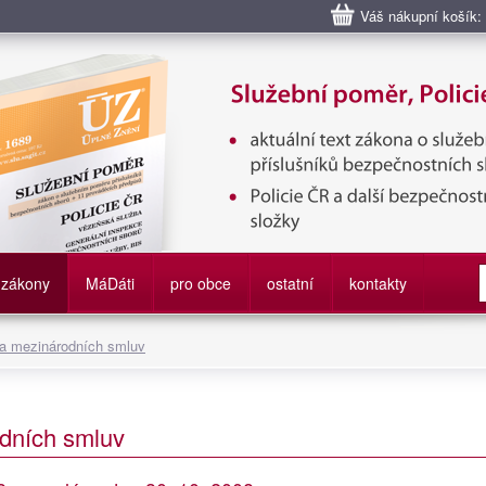
Váš nákupní košík:
bní poměr příslušníků bezpečnostních sborů, Policie ČR, Vězeňská sl
služby
zákony
M
á
D
áti
pro obce
ostatní
kontakty
 a mezinárodních smluv
dních smluv