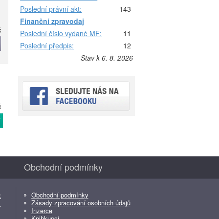
Poslední právní akt:
143
Finanční zpravodaj
č
Poslední číslo vydané MF:
11
Poslední předpis:
12
Stav k 6. 8. 2026
č
T
Obchodní podmínky
Obchodní podmínky
z
Zásady zpracování osobních údajů
z
Inzerce
Knihkupci