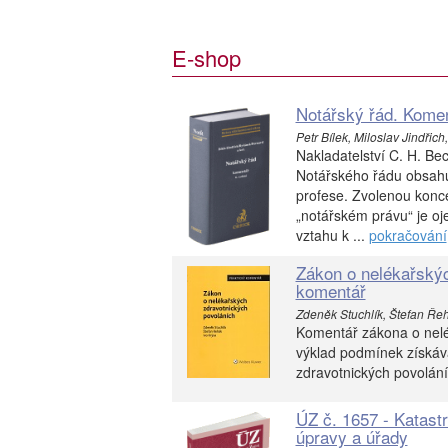
E-shop
Notářský řád. Komen
Petr Bílek, Miloslav Jindřic
Nakladatelství C. H. Be
Notářského řádu obsahu
profese. Zvolenou konc
„notářském právu“ je o
vztahu k ...
pokračování
Zákon o nelékařskýc
komentář
Zdeněk Stuchlík, Štefan Řeh
Komentář zákona o nelé
výklad podmínek získáv
zdravotnických povolání
ÚZ č. 1657 - Katast
úpravy a úřady