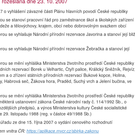
rozeslána dne 23. 10. 2007
 o vyhlášení závazné části Plánu hlavních povodí České republiky
ou se stanoví pracovní řád pro zaměstnance škol a školských zařízení
ládeže a tělovýchovy, krajem, obcí nebo dobrovolným svazkem obcí
ou se vyhlašuje Národní přírodní rezervace Javorina a stanoví její bliž
ou se vyhlašuje Národní přírodní rezervace Žebračka a stanoví její
rou se mění vyhláška Ministerstva životního prostředí České republiky
odních rezervací Borek u Velhartic, Čtyři palice, Králický Sněžník, Rejvíz
em a o zřízení státních přírodních rezervací Bukové kopce, Holina,
ly, Habrová seč, Žákova hora, Praděd, Suchý vrch a Jelení bučina, ve
rou se mění vyhláška Ministerstva životního prostředí České republiky
í některá ustanovení zákona České národní rady č. 114/1992 Sb., o
ozdějších předpisů, a výnos Ministerstva kultury České socialistické
e 29. listopadu 1988 (reg. v částce 49/1988 Sb.)
úřadu ze dne 15. října 2007 o vydání cenového rozhodnutí
vem vnitra ČR:
https://aplikace.mvcr.cz/sbirka-zakonu