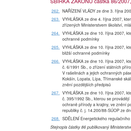
SBÍRKA ZÁKONŮ částka 86/2007, 
262.
NAŘÍZENÍ VLÁDY ze dne 3. října 2007
263.
VYHLÁŠKA ze dne 4. října 2007, kter
zřízených Ministerstvem školství, m
264.
VYHLÁŠKA ze dne 10. října 2007, kter
ochranné podmínky
265.
VYHLÁŠKA ze dne 10. října 2007, kter
bližší ochranné podmínky
266.
VYHLÁŠKA ze dne 10. října 2007, kte
č. 6/1991 Sb., o zřízení státních přír
V rašelinách a jejich ochranných pás
Kokšín, Lopata, Lípa, Třímanské ská
znění pozdějších předpisů
267.
VYHLÁŠKA ze dne 10. října 2007, kte
č. 395/1992 Sb., kterou se prováděj
ochraně přírody a krajiny, ve znění p
republiky č. j. 14.200/88-SÚOP ze dn
268.
SDĚLENĺ Energetického regulačního 
Stejnopis částky 86 publikovaný Ministerst