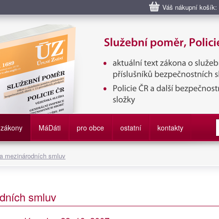
Váš nákupní košík:
bní poměr příslušníků bezpečnostních sborů, Policie ČR, Vězeňská sl
služby
zákony
M
á
D
áti
pro obce
ostatní
kontakty
 a mezinárodních smluv
dních smluv