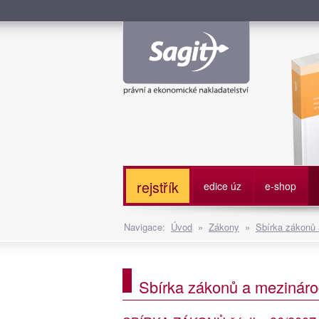
Služe
rejstřík
edice úz
e-shop
Navigace:
Úvod
»
Zákony
»
Sbírka zákonů
Sbírka zákonů a mezináro