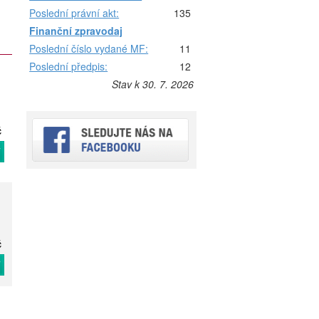
Poslední právní akt:
135
Finanční zpravodaj
Poslední číslo vydané MF:
11
Poslední předpis:
12
Stav k 30. 7. 2026
č
T
č
T