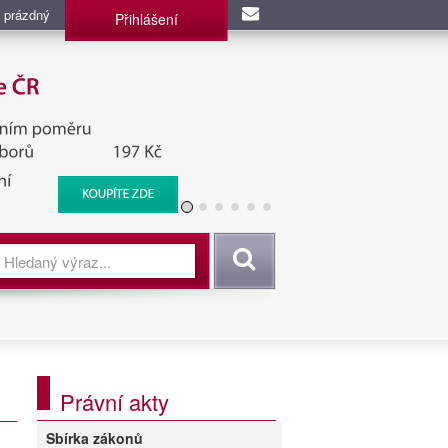
 prázdný
Přihlášení
užba, BIS, Zpravodajské
Vyhledat
Právní akty
Sbírka zákonů