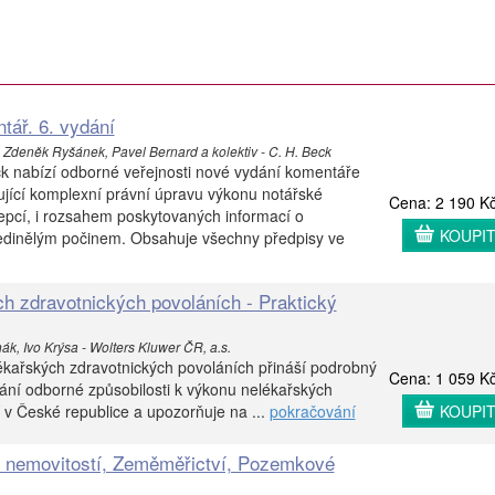
tář. 6. vydání
h, Zdeněk Ryšánek, Pavel Bernard a kolektiv - C. H. Beck
ck nabízí odborné veřejnosti nové vydání komentáře
jící komplexní právní úpravu výkonu notářské
Cena: 2 190 K
epcí, i rozsahem poskytovaných informací o
KOUPI
jedinělým počinem. Obsahuje všechny předpisy ve
h zdravotnických povoláních - Praktický
ák, Ivo Krýsa - Wolters Kluwer ČR, a.s.
kařských zdravotnických povoláních přináší podrobný
Cena: 1 059 K
ání odborné způsobilosti k výkonu nelékařských
 v České republice a upozorňuje na ...
pokračování
KOUPI
r nemovitostí, Zeměměřictví, Pozemkové