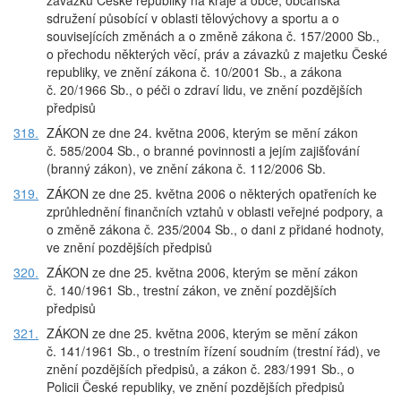
závazků České republiky na kraje a obce, občanská
sdružení působící v oblasti tělovýchovy a sportu a o
souvisejících změnách a o změně zákona č. 157/2000 Sb.,
o přechodu některých věcí, práv a závazků z majetku České
republiky, ve znění zákona č. 10/2001 Sb., a zákona
č. 20/1966 Sb., o péči o zdraví lidu, ve znění pozdějších
předpisů
318.
ZÁKON ze dne 24. května 2006, kterým se mění zákon
č. 585/2004 Sb., o branné povinnosti a jejím zajišťování
(branný zákon), ve znění zákona č. 112/2006 Sb.
319.
ZÁKON ze dne 25. května 2006 o některých opatřeních ke
zprůhlednění finančních vztahů v oblasti veřejné podpory, a
o změně zákona č. 235/2004 Sb., o dani z přidané hodnoty,
ve znění pozdějších předpisů
320.
ZÁKON ze dne 25. května 2006, kterým se mění zákon
č. 140/1961 Sb., trestní zákon, ve znění pozdějších
předpisů
321.
ZÁKON ze dne 25. května 2006, kterým se mění zákon
č. 141/1961 Sb., o trestním řízení soudním (trestní řád), ve
znění pozdějších předpisů, a zákon č. 283/1991 Sb., o
Policii České republiky, ve znění pozdějších předpisů