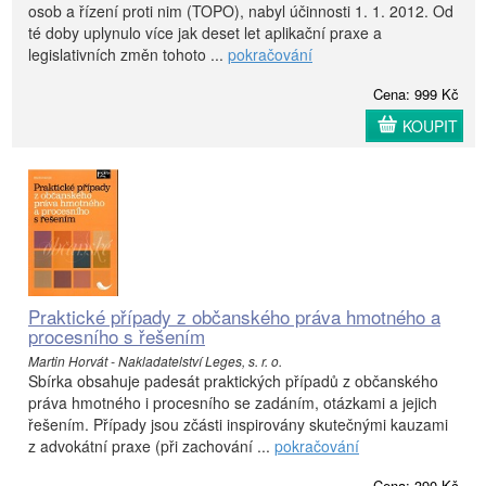
osob a řízení proti nim (TOPO), nabyl účinnosti 1. 1. 2012. Od
té doby uplynulo více jak deset let aplikační praxe a
legislativních změn tohoto ...
pokračování
Cena: 999 Kč
KOUPIT
Praktické případy z občanského práva hmotného a
procesního s řešením
Martin Horvát - Nakladatelství Leges, s. r. o.
Sbírka obsahuje padesát praktických případů z občanského
práva hmotného i procesního se zadáním, otázkami a jejich
řešením. Případy jsou zčásti inspirovány skutečnými kauzami
z advokátní praxe (při zachování ...
pokračování
Cena: 390 Kč