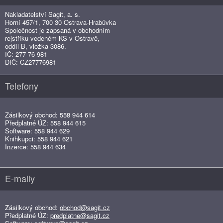
Nakladatelství Sagit, a. s.
Horní 457/1, 700 30 Ostrava-Hrabůvka
Společnost je zapsaná v obchodním
rejstříku vedeném KS v Ostravě,
oddíl B, vložka 3086.
IČ: 277 76 981
DIČ: CZ27776981
Telefony
Zásilkový obchod: 558 944 614
Předplatné ÚZ: 558 944 615
Software: 558 944 629
Knihkupci: 558 944 621
Inzerce: 558 944 634
E-maily
Zásilkový obchod:
obchod@sagit.cz
Předplatné ÚZ:
predplatne@sagit.cz