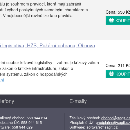
lu je souhrnem pravidel, která mají zabránit
vání výhod poskytnutých samotným charakterem
Cena: 550 K
. V nejobecnější rovině lze tato pravidla
KOUPI
á legislativa, HZS, Požární ochrana, Obnova
ní soubor krizové legislativy – zahrnuje krizový zákon
Cena: 211 K
zákon o kritické infrastruktuře, zákon o
ém systému, zákon o hospodářských
KOUPI
ní
lefony
E-maily
silkový obchod: 558 944 614
Zásilkový obchod:
obchod@sagit.c
edplatné ÚZ: 558 944 615
Předplatné ÚZ:
predplatne@sagit.c
ftware: 558 944 629
Software:
software@sagit.cz