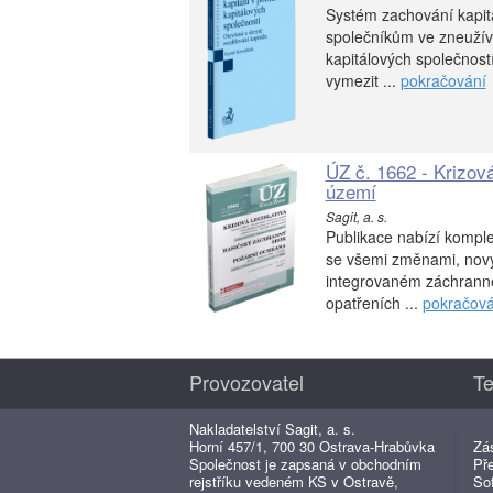
Systém zachování kapitá
společníkům ve zneuží
kapitálových společností
vymezit ...
pokračování
ÚZ č. 1662 - Krizov
území
Sagit, a. s.
Publikace nabízí komplet
se všemi změnami, nový 
integrovaném záchrann
opatřeních ...
pokračová
Provozovatel
Te
Nakladatelství Sagit, a. s.
Horní 457/1, 700 30 Ostrava-Hrabůvka
Zá
Společnost je zapsaná v obchodním
Př
rejstříku vedeném KS v Ostravě,
So