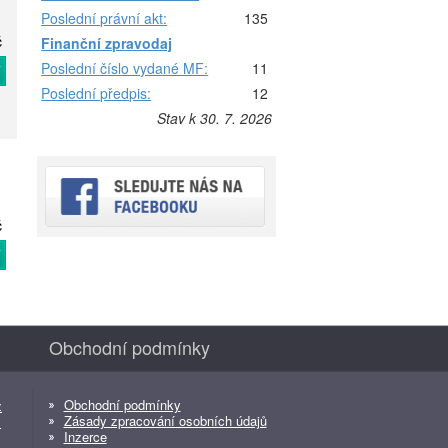
Poslední právní akt:
135
č
Finanční zpravodaj
Poslední číslo vydané MF:
11
T
Poslední předpis:
12
Stav k 30. 7. 2026
č
T
Obchodní podmínky
Obchodní podmínky
z
Zásady zpracování osobních údajů
z
Inzerce