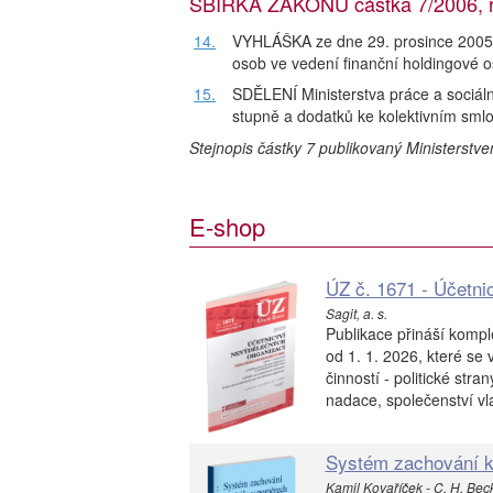
SBÍRKA ZÁKONŮ částka 7/2006, ro
14.
VYHLÁŠKA ze dne 29. prosince 2005, 
osob ve vedení finanční holdingové 
15.
SDĚLENÍ Ministerstva práce a sociáln
stupně a dodatků ke kolektivním sml
Stejnopis částky 7 publikovaný Ministerstv
E-shop
ÚZ č. 1671 - Účetni
Sagit, a. s.
Publikace přináší kompl
od 1. 1. 2026, které se 
činností - politické str
nadace, společenství vla
Systém zachování ka
Kamil Kovaříček - C. H. Bec