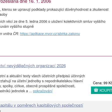
zeslána dne 16. 1. 2006
kterou se upravují podklady prokazující důvěryhodnost a zkušenost
osoby
ích věcí ze dne 5. ledna 2006 o uložení kolektivních smluv vyššího
ouvám vyššího stupně
em vnitra ČR:
https://aplikace.mvcr.cz/sbirka-zakonu
ctví nevýdělečných organizací 2026
etní a aktuální texty všech účetních předpisů účinných
vztahují na účetní jednotky s nepodnikatelskou hlavní
Cena: 99 K
any, spolky, církve, obecně prospěšné společnosti,
KOUPI
stníků jednotek a ...
pokračování
pitálu v poměrech kapitálových společností
k