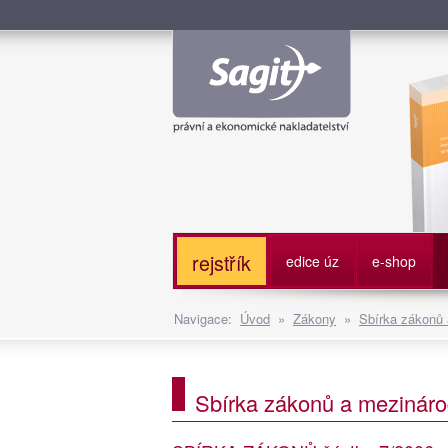
Služe
rejstřík
edice úz
e-shop
Navigace:
Úvod
»
Zákony
»
Sbírka zákonů
Sbírka zákonů a mezináro