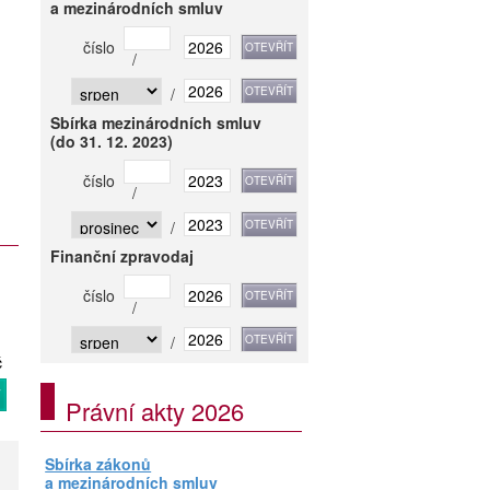
a mezinárodních smluv
číslo
/
/
Sbírka mezinárodních smluv
(do 31. 12. 2023)
číslo
/
/
Finanční zpravodaj
číslo
/
/
č
T
Právní akty 2026
Sbírka zákonů
a mezinárodních smluv