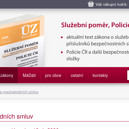
Váš nákupní košík:
bní poměr příslušníků bezpečnostních sborů, Policie ČR, Vězeňská sl
služby
zákony
M
á
D
áti
pro obce
ostatní
kontakty
 a mezinárodních smluv
dních smluv