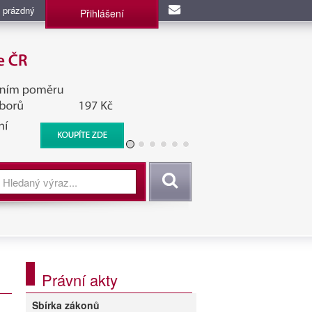
 prázdný
Přihlášení
užba, BIS, Zpravodajské
Vyhledat
Právní akty
Sbírka zákonů