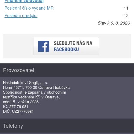
Finanční zpravodaj
Poslední číslo vydané MF:
11
Poslední předpis:
12
Stav k 6. 8. 2026
Provozovatel
Nakladatelství Sagit, a. s.
Horní 457/1, 700 30 Ostrava-Hrabůvka
Společnost je zapsaná v obchodním
rejstříku vedeném KS v Ostravě,
oddíl B, vložka 3086.
IČ: 277 76 981
DIČ: CZ27776981
Telefony