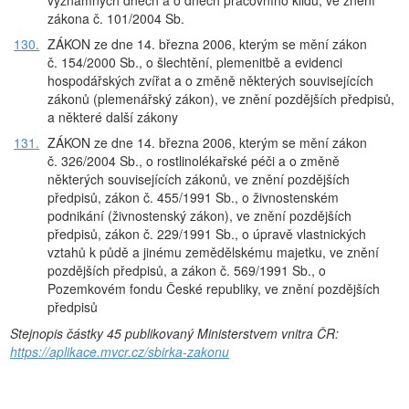
významných dnech a o dnech pracovního klidu, ve znění
zákona č. 101/2004 Sb.
130.
ZÁKON ze dne 14. března 2006, kterým se mění zákon
č. 154/2000 Sb., o šlechtění, plemenitbě a evidenci
hospodářských zvířat a o změně některých souvisejících
zákonů (plemenářský zákon), ve znění pozdějších předpisů,
a některé další zákony
131.
ZÁKON ze dne 14. března 2006, kterým se mění zákon
č. 326/2004 Sb., o rostlinolékařské péči a o změně
některých souvisejících zákonů, ve znění pozdějších
předpisů, zákon č. 455/1991 Sb., o živnostenském
podnikání (živnostenský zákon), ve znění pozdějších
předpisů, zákon č. 229/1991 Sb., o úpravě vlastnických
vztahů k půdě a jinému zemědělskému majetku, ve znění
pozdějších předpisů, a zákon č. 569/1991 Sb., o
Pozemkovém fondu České republiky, ve znění pozdějších
předpisů
Stejnopis částky 45 publikovaný Ministerstvem vnitra ČR:
https://aplikace.mvcr.cz/sbirka-zakonu