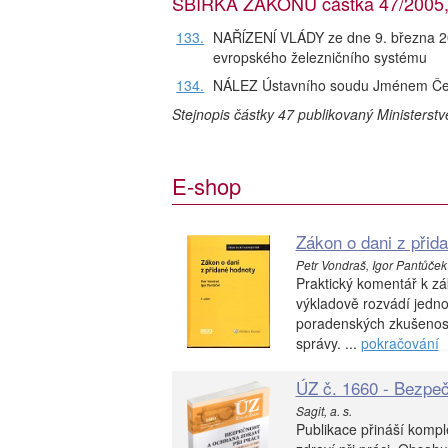
SBÍRKA ZÁKONŮ částka 47/2005, r
133.
NAŘĺZENĺ VLÁDY ze dne 9. března 20
evropského železničního systému
134.
NÁLEZ Ústavního soudu Jménem Čes
Stejnopis částky 47 publikovaný Ministerst
E-shop
Zákon o dani z přid
Petr Vondraš, Igor Pantůček
Praktický komentář k zá
výkladově rozvádí jedno
poradenských zkušeností
správy. ...
pokračování
ÚZ č. 1660 - Bezpeč
Sagit, a. s.
Publikace přináší kompl