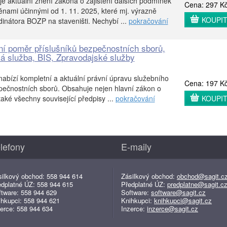
uje aktuální znění zákona o zajištění dalších podmínek
Cena: 297 K
ami účinnými od 1. 11. 2025, které mj. výrazně
KOUPI
dinátora BOZP na staveništi. Nechybí ...
pokračování
ní poměr příslušníků bezpečnostních sborů,
á služba, BIS, Zpravodajské služby
abízí kompletní a aktuální právní úpravu služebního
Cena: 197 K
pečnostních sborů. Obsahuje nejen hlavní zákon o
aké všechny související předpisy ...
pokračování
KOUPI
lefony
E-maily
silkový obchod: 558 944 614
Zásilkový obchod:
obchod@sagit.c
edplatné ÚZ: 558 944 615
Předplatné ÚZ:
predplatne@sagit.c
ftware: 558 944 629
Software:
software@sagit.cz
ihkupci: 558 944 621
Knihkupci:
knihkupci@sagit.cz
erce: 558 944 634
Inzerce:
inzerce@sagit.cz