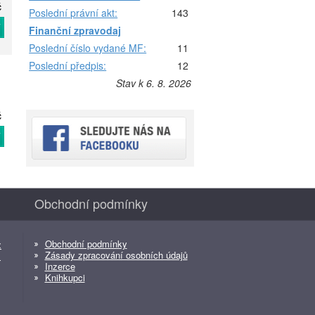
č
Poslední právní akt:
143
T
Finanční zpravodaj
Poslední číslo vydané MF:
11
Poslední předpis:
12
Stav k 6. 8. 2026
č
T
Obchodní podmínky
Obchodní podmínky
z
Zásady zpracování osobních údajů
z
Inzerce
Knihkupci