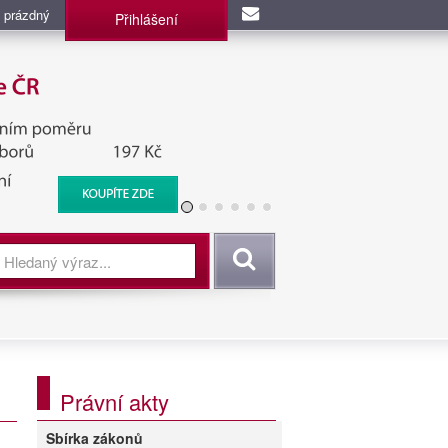
 prázdný
Přihlášení
užba, BIS, Zpravodajské
Vyhledat
Právní akty
Sbírka zákonů