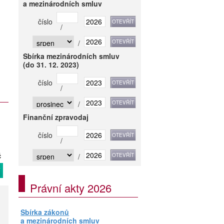
a mezinárodních smluv
číslo
/
/
Sbírka mezinárodních smluv
(do 31. 12. 2023)
číslo
/
/
Finanční zpravodaj
číslo
/
č
/
T
Právní akty 2026
Sbírka zákonů
a mezinárodních smluv