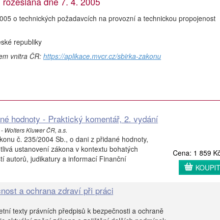
ozeslána dne 7. 4. 2005
05 o technických požadavcích na provozní a technickou propojenost
ké republiky
vem vnitra ČR:
https://aplikace.mvcr.cz/sbirka-zakonu
ané hodnoty - Praktický komentář, 2. vydání
 - Wolters Kluwer ČR, a.s.
konu č. 235/2004 Sb., o dani z přidané hodnoty,
tlivá ustanovení zákona v kontextu bohatých
Cena: 1 859 K
 autorů, judikatury a informací Finanční
KOUPI
nost a ochrana zdraví při práci
etní texty právních předpisů k bezpečnosti a ochraně