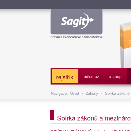
Služe
rejstřík
edice úz
e-shop
Navigace:
Úvod
»
Zákony
»
Sbírka zákonů
Sbírka zákonů a mezináro