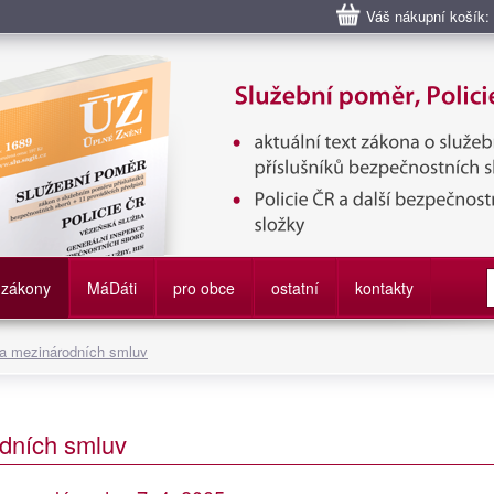
Váš nákupní košík:
bní poměr příslušníků bezpečnostních sborů, Policie ČR, Vězeňská sl
služby
zákony
M
á
D
áti
pro obce
ostatní
kontakty
 a mezinárodních smluv
dních smluv