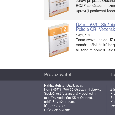
zdraví při práci. Obsah
BOZP se zásadními změn
upravují postavení koor
ÚZ č. 1689 - Služeb
Policie ČR, Vězeňsk
Sagit, a. s.
Tento svazek edice ÚZ n
poměru příslušníků bez
služebním poměru, ale t
Provozovatel
Te
Nakladatelství Sagit, a. s.
Horní 457/1, 700 30 Ostrava-Hrabůvka
Zá
Společnost je zapsaná v obchodním
Př
rejstříku vedeném KS v Ostravě,
So
oddíl B, vložka 3086.
Kn
IČ: 277 76 981
Inz
DIČ: CZ27776981