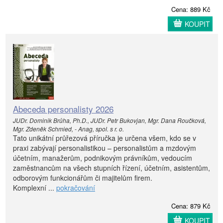
Cena: 889 Kč
KOUPIT
Abeceda personalisty 2026
JUDr. Dominik Brůha, Ph.D., JUDr. Petr Bukovjan, Mgr. Dana Roučková,
Mgr. Zdeněk Schmied, - Anag, spol. s r. o.
Tato unikátní průřezová příručka je určena všem, kdo se v
praxi zabývají personalistikou – personalistům a mzdovým
účetním, manažerům, podnikovým právníkům, vedoucím
zaměstnancům na všech stupních řízení, účetním, asistentům,
odborovým funkcionářům či majitelům firem.
Komplexní ...
pokračování
Cena: 879 Kč
KOUPIT