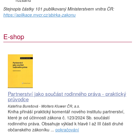
rozsahu
Stejnopis částky 101 publikovaný Ministerstvem vnitra ČR:
https://aplikace.mvcr.cz/sbirka-zakonu
E-shop
Partnerství jako součást rodinného práva - praktický
průvodce
Kateřina Burešová - Wolters Kluwer ČR, a.s.
Kniha přináší praktický komentář nového institutu partnerství,
které je od účinnosti zákona č. 123/2024 Sb. součástí
rodinného práva. Obsahuje výklad k hlavě I až III části druhé
občanského zákoníku ...
pokračování