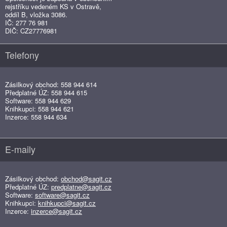
rejstříku vedeném KS v Ostravě,
oddíl B, vložka 3086.
IČ: 277 76 981
DIČ: CZ27776981
Telefony
Zásilkový obchod: 558 944 614
Předplatné ÚZ: 558 944 615
Software: 558 944 629
Knihkupci: 558 944 621
Inzerce: 558 944 634
E-maily
Zásilkový obchod:
obchod@sagit.cz
Předplatné ÚZ:
predplatne@sagit.cz
Software:
software@sagit.cz
Knihkupci:
knihkupci@sagit.cz
Inzerce:
inzerce@sagit.cz