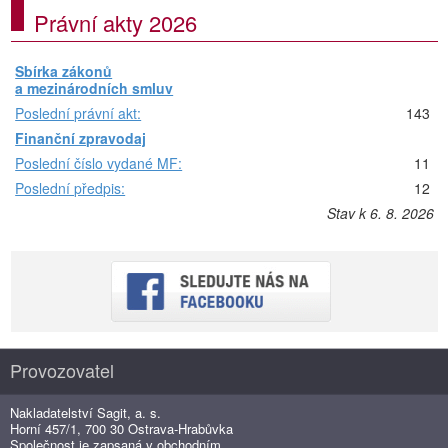
Právní akty 2026
Sbírka zákonů
a mezinárodních smluv
Poslední právní akt:
143
Finanční zpravodaj
Poslední číslo vydané MF:
11
Poslední předpis:
12
Stav k 6. 8. 2026
Provozovatel
Nakladatelství Sagit, a. s.
Horní 457/1, 700 30 Ostrava-Hrabůvka
Společnost je zapsaná v obchodním