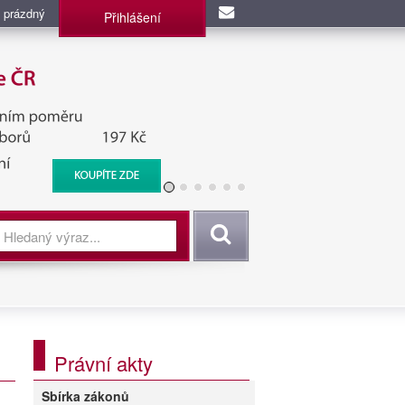
 prázdný
Přihlášení
užba, BIS, Zpravodajské
Vyhledat
Právní akty
Sbírka zákonů