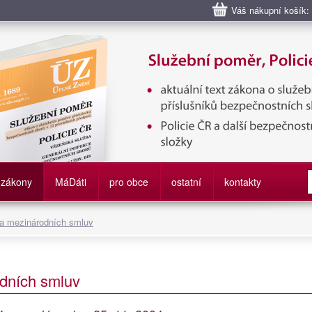
Váš nákupní košík:
bní poměr příslušníků bezpečnostních sborů, Policie ČR, Vězeňská sl
služby
zákony
M
á
D
áti
pro obce
ostatní
kontakty
 a mezinárodních smluv
dních smluv