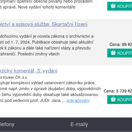
 přijímání opatření obecné povahy nebo provádění
KOUPI
né správě. Nové vydání tohoto komentáře
ictví a spisová služba, Skartační řízení
dchozímu vydání je novela zákona o archivnictví a
tí od 1. 7. 2024. Publikace obsahuje také aktuální
Cena: 89 K
ek k zákonu a dále také nařízení vlády a převodu
KOUPI
 zahraničí. Poslední změny všech
í
ktický komentář, 3. vydání
rs Kluwer ČR, a.s.
ytuje komplexní výklad ustanovení zákoníku práce,
kromě např. změn v úpravě zkušební doby, výpovědních
Cena: 3 739 K
u běhu výpovědní doby obsahuje také aktualizovanou
KOUPI
orů pod vedením prof. JUDr. Jana ...
pokračování
lefony
E-maily