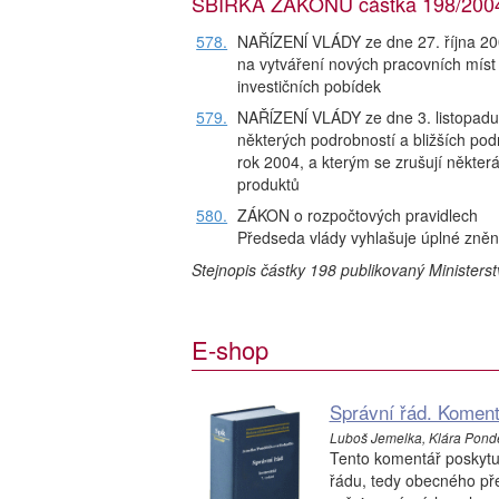
SBÍRKA ZÁKONŮ částka 198/2004,
578.
NAŘĺZENĺ VLÁDY ze dne 27. října 20
na vytváření nových pracovních míst
investičních pobídek
579.
NAŘĺZENĺ VLÁDY ze dne 3. listopadu 
některých podrobností a bližších po
rok 2004, a kterým se zrušují někter
produktů
580.
ZÁKON o rozpočtových pravidlech
Předseda vlády vyhlašuje úplné zněn
Stejnopis částky 198 publikovaný Ministers
E-shop
Správní řád. Koment
Luboš Jemelka, Klára Pondě
Tento komentář poskytu
řádu, tedy obecného pře