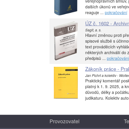
veřejnoprávních smluv,
dalších úkonů ve veřej
reaguje ...
pokračování
ÚZ č. 1602 - Archivn
Sagit, a. s.
Hlavní změnou proti pře
spisové službě s účinnos
text prováděcích vyhláš
některých archiválií do
předpisů ...
pokračován
Zákoník práce - Pra
Jan Pichrt a kolektiv - Wolte
Praktický komentář posk
platný k 1. 9. 2025, a 
důvodů, délky a počátk
judikaturu. Kolektiv aut
Provozovatel
Te