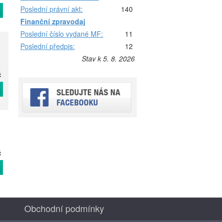
Poslední právní akt:
140
T
Finanční zpravodaj
Poslední číslo vydané MF:
11
Poslední předpis:
12
Stav k 5. 8. 2026
č
T
č
T
Obchodní podmínky