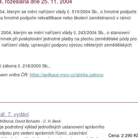
 rozeslána dne 25. 11. 2004
04, kterým se mění nařízení vlády č. 515/2004 Sb., o hmotné podpoře
 a hmotné podpoře rekvalifikace nebo školení zaměstnanců v rámci
2004, kterým se mění nařízení vlády č. 243/2004 Sb., o stanovení
dmínek při poskytování jednotné platby na plochu zemědělské půdy pro
á nařízení vlády, upravující podporu vývozu některých zemědělských
í zákona č. 218/2000 Sb.,
tvem vnitra ČR:
https://aplikace.mvcr.cz/sbirka-zakonu
ář. 7. vydání
líčková, David Bohadlo - C. H. Beck
je podrobný výklad jednotlivých ustanovení správního
dpisu pro vedení správních řízení, uzavírání
Cena: 2 290 K