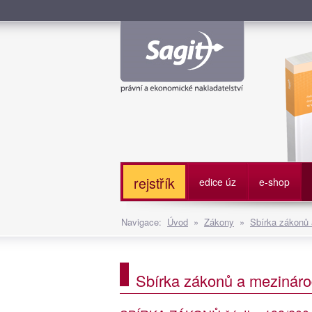
Služe
rejstřík
edice úz
e-shop
Navigace:
Úvod
»
Zákony
»
Sbírka zákonů
Sbírka zákonů a mezináro