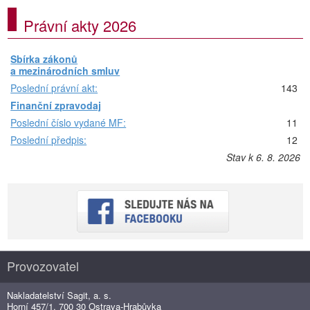
Právní akty 2026
Sbírka zákonů
a mezinárodních smluv
Poslední právní akt:
143
Finanční zpravodaj
Poslední číslo vydané MF:
11
Poslední předpis:
12
Stav k 6. 8. 2026
Provozovatel
Nakladatelství Sagit, a. s.
Horní 457/1, 700 30 Ostrava-Hrabůvka