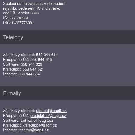
Společnost je zapsaná v obchodním
rejstříku vedeném KS v Ostravě,
oddíl B, vložka 3086.
IČ: 277 76 981
DIČ: CZ27776981
Telefony
Zásilkový obchod: 558 944 614
Předplatné ÚZ: 558 944 615
Software: 558 944 629
Knihkupci: 558 944 621
Inzerce: 558 944 634
E-maily
Zásilkový obchod:
obchod@sagit.cz
Předplatné ÚZ:
predplatne@sagit.cz
Software:
software@sagit.cz
Knihkupci:
knihkupci@sagit.cz
Inzerce:
inzerce@sagit.cz