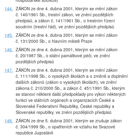
hospodářské soutěže)
144.
ZÁKON ze dne 4. dubna 2001, kterým se mění zákon
č. 140/1961 Sb., trestní zákon, ve znění pozdějších
předpisů, a zákon č. 141/1961 Sb., o trestním řízení
soudním (trestní řád), ve znění pozdějších předpisů
145.
ZÁKON ze dne 4. dubna 2001, kterým se mění zákon
č. 131/2000 Sb., o hlavním městě Praze
146.
ZÁKON ze dne 4. dubna 2001, kterým se mění zákon
č. 20/1987 Sb., o státní památkové péči, ve znění
pozdějších předpisů
147.
ZÁKON ze dne 4. dubna 2001, kterým se mění zákon
č. 111/1998 Sb., o vysokých školách a o změně a doplnění
dalších zákonů (zákon o vysokých školách), ve znění
zákona č. 210/2000 Sb., a zákon č. 451/1991 Sb., kterým
se stanoví některé další předpoklady pro výkon některých
funkcí ve státních orgánech a organizacích České a
Slovenské Federativní Republiky, České republiky a
Slovenské republiky, ve znění pozdějších předpisů
148.
ZÁKON ze dne 5. dubna 2001, kterým se zrušuje zákon
č. 304/1999 Sb., o opatřeních ve vztahu ke Svazové
republice Jugoslávii