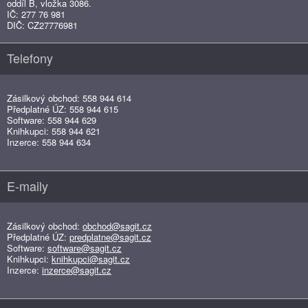
oddíl B, vložka 3086.
IČ: 277 76 981
DIČ: CZ27776981
Telefony
Zásilkový obchod: 558 944 614
Předplatné ÚZ: 558 944 615
Software: 558 944 629
Knihkupci: 558 944 621
Inzerce: 558 944 634
E-maily
Zásilkový obchod:
obchod@sagit.cz
Předplatné ÚZ:
predplatne@sagit.cz
Software:
software@sagit.cz
Knihkupci:
knihkupci@sagit.cz
Inzerce:
inzerce@sagit.cz