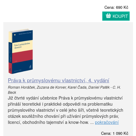
Cena: 690 Kč
KOUPIT
Práva k průmyslovému vlastnictví, 4. vydání
Roman Horáček, Zuzana de Korver, Karel Čada, Daniel Patěk - C. H.
Beck
Již čtvrté vydání učebnice Práva k průmyslovému vlastnictví
přináší teoretické i praktické odpovědi na problematiku
průmyslového vlastnictví v celé jeho šíři, včetně teoretických
otázek soutěžního chování při užívání průmyslových práv,
licencí, obchodního tajemství a know-how. ...
pokračování
Cena: 1 090 Kč