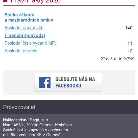
Sbírka zákonů
a mezinárodních smluv
Poslední právní akt:
140
Finanční zpravodaj
Poslední číslo vydané MF:
11
Poslední předpis:
12
Stav k 5. 8. 2026
Provozovatel
Nakladatelství Sagit, a. s.
Horní 457/1, 700 30 Ostrava-Hrabůvka
Společnost je zapsaná v obchodním
rejstříku vedeném KS v Ostravě,