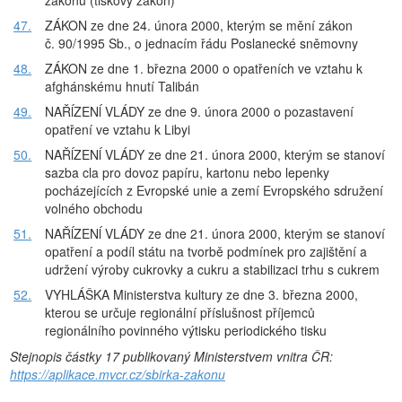
zákonů (tiskový zákon)
47.
ZÁKON ze dne 24. února 2000, kterým se mění zákon
č. 90/1995 Sb., o jednacím řádu Poslanecké sněmovny
48.
ZÁKON ze dne 1. března 2000 o opatřeních ve vztahu k
afghánskému hnutí Talibán
49.
NAŘĺZENĺ VLÁDY ze dne 9. února 2000 o pozastavení
opatření ve vztahu k Libyi
50.
NAŘĺZENĺ VLÁDY ze dne 21. února 2000, kterým se stanoví
sazba cla pro dovoz papíru, kartonu nebo lepenky
pocházejících z Evropské unie a zemí Evropského sdružení
volného obchodu
51.
NAŘĺZENĺ VLÁDY ze dne 21. února 2000, kterým se stanoví
opatření a podíl státu na tvorbě podmínek pro zajištění a
udržení výroby cukrovky a cukru a stabilizaci trhu s cukrem
52.
VYHLÁŠKA Ministerstva kultury ze dne 3. března 2000,
kterou se určuje regionální příslušnost příjemců
regionálního povinného výtisku periodického tisku
Stejnopis částky 17 publikovaný Ministerstvem vnitra ČR:
https://aplikace.mvcr.cz/sbirka-zakonu