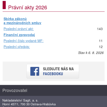
Právní akty 2026
Sbírka zákonů
a mezinárodních smluv
Poslední právní akt:
143
Finanční zpravodaj
Poslední číslo vydané MF:
11
Poslední předpis:
12
Stav k 6. 8. 2026
Provozovatel
Nakladatelství Sagit, a. s.
Horní 457/1, 700 30 Ostrava-Hrabůvka