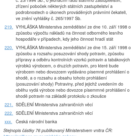
č. 23/1994 Sb., o jednacím řádu státního zastupitelství,
zřízení poboček některých státních zastupitelství a
podrobnostech o úkonech prováděných právními čekateli,
ve znění vyhlášky č. 265/1997 Sb.
219.
VYHLÁŠKA Ministerstva zemědělství ze dne 10. září 1998 o
způsobu výpočtu nákladů na činnost odborného lesního
hospodáře v případech, kdy jeho činnost hradí stát
220.
VYHLÁŠKA Ministerstva zemědělství ze dne 15. září 1998 o
způsobu a rozsahu posuzování shody potravin, způsobu
přípravy a odběru kontrolních vzorků potravin a tabákových
výrobků výrobcem, o druzích potravin, pro které bude
výrobcem nebo dovozcem vydáváno písemné prohlášení o
shodě, a o rozsahu a obsahu tohoto prohlášení
(posuzování shody) Potraviny, před jejichž uvedením do
oběhu vydá výrobce nebo dovozce písemmné prohlášení o
shodě potravin na základě protokolu o zkoušce
221.
SDĚLENÍ Ministerstva zahraničních věcí
222.
SDĚLENÍ Ministerstva zahraničních věcí
xxx.
Česká národní banka
Stejnopis částky 76 publikovaný Ministerstvem vnitra ČR: