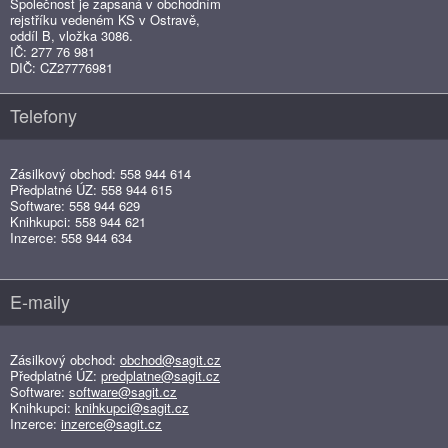
Společnost je zapsaná v obchodním
rejstříku vedeném KS v Ostravě,
oddíl B, vložka 3086.
IČ: 277 76 981
DIČ: CZ27776981
Telefony
Zásilkový obchod: 558 944 614
Předplatné ÚZ: 558 944 615
Software: 558 944 629
Knihkupci: 558 944 621
Inzerce: 558 944 634
E-maily
Zásilkový obchod:
obchod@sagit.cz
Předplatné ÚZ:
predplatne@sagit.cz
Software:
software@sagit.cz
Knihkupci:
knihkupci@sagit.cz
Inzerce:
inzerce@sagit.cz