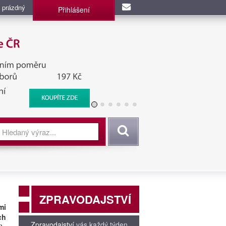
 prázdný
Přihlášení
užba, BIS, Zpravodajské
Vyhledat
ZPRAVODAJSTVÍ
mi
ch
Zpravodajství
vás každý týden