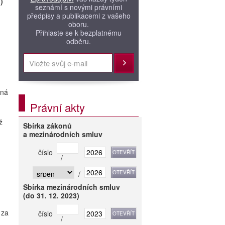
)
seznámí s novými právními
předpisy a publikacemi z vašeho
oboru.
Přihlaste se k bezplatnému
odběru.
Přihlásit
čná
Právní akty
ž
Sbírka zákonů
a mezinárodních smluv
číslo
/
/
Sbírka mezinárodních smluv
(do 31. 12. 2023)
za
číslo
/