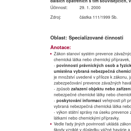
dalších opatřeních s tím souvisejících, 
Účinnost:
29. 1. 2000
Zdroj:
částka 111/1999 Sb.
Oblast: Specializované činnosti
Anotace:
Zákon stanoví systém prevence závažných
chemická látka nebo chemický přípravek,
-
povinnosti právnických osob a fyzi
umístěna vybraná nebezpečná chemick
je množství uvedené v příloze k zákonu, j
zabezpečování prevence závažných havár
- způsob
zařazení objektu nebo zařízen
nebezpečné chemické látky nebo chemick
-
poskytování informací
veřejnosti při 
vybraná nebezpečná chemická látka nebo
- výkon státní správy na úseku prevenc
látkami nebo chemickými přípravky.
Vedle řady jiných povinností ukládá zá
škody vzniklé v důsledku vážné havárie a