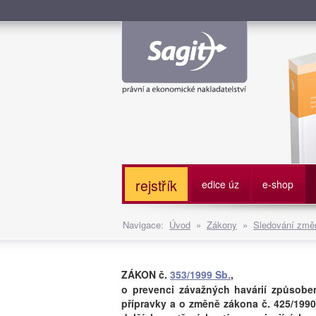
Služe
rejstřík
edice úz
e-shop
Navigace:
Úvod
»
Zákony
»
Sledování změn
ZÁKON č.
353/1999 Sb.
,
o prevenci závažných havárií způsob
přípravky a o změně zákona č. 425/1990