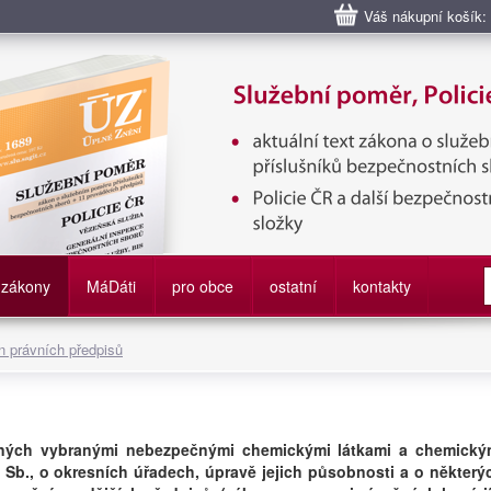
Váš nákupní košík:
bní poměr příslušníků bezpečnostních sborů, Policie ČR, Vězeňská sl
služby
zákony
M
á
D
áti
pro obce
ostatní
kontakty
 právních předpisů
ených vybranými nebezpečnými chemickými látkami a chemický
 Sb., o okresních úřadech, úpravě jejich působnosti a o některý