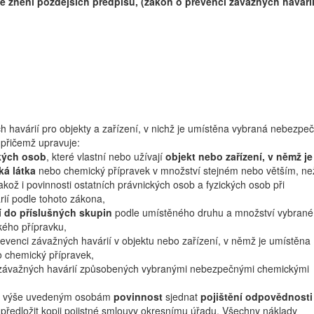
ve znění pozdějších předpisů, (zákon o prevenci závažných havárií
 havárií pro objekty a zařízení, v nichž je umístěna vybraná nebezpe
 přičemž upravuje:
ckých osob
, které vlastní nebo užívají
objekt nebo zařízení, v němž je
á látka
nebo chemický přípravek v množství stejném nebo větším, ne
akož i povinnosti ostatních právnických osob a fyzických osob při
ií podle tohoto zákona,
í do příslušných skupin
podle umístěného druhu a množství vybrané
ého přípravku,
prevenci závažných havárií v objektu nebo zařízení, v němž je umístěna
 chemický přípravek,
e závažných havárií způsobených vybranými nebezpečnými chemickými
kon výše uvedeným osobám
povinnost
sjednat
pojištění odpovědnosti
 předložit kopii pojistné smlouvy okresnímu úřadu. Všechny náklady