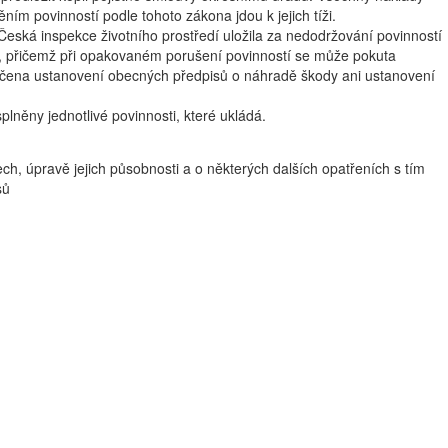
ěním povinností podle tohoto zákona jdou k jejich tíži.
ská inspekce životního prostředí uložila za nedodržování povinností
č, přičemž při opakovaném porušení povinností se může pokuta
tčena ustanovení obecných předpisů o náhradě škody ani ustanovení
plněny jednotlivé povinnosti, které ukládá.
ch, úpravě jejich působnosti a o některých dalších opatřeních s tím
sů