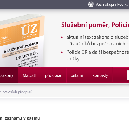
Váš nákupní košík:
bní poměr příslušníků bezpečnostních sborů, Policie ČR, Vězeňská sl
služby
zákony
M
á
D
áti
pro obce
ostatní
kontakty
 právních předpisů
ní záznamů v kasinu