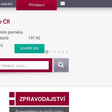
 prázdný
Přihlášení
užba, BIS, Zpravodajské
Vyhledat
ZPRAVODAJSTVÍ
Zpravodajství
vás každý týden