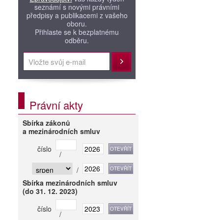
seznámí s novými právními
předpisy a publikacemi z vašeho
oboru.
Přihlaste se k bezplatnému
odběru.
Přihlásit
Právní akty
Sbírka zákonů
a mezinárodních smluv
číslo
/
/
Sbírka mezinárodních smluv
(do 31. 12. 2023)
číslo
/