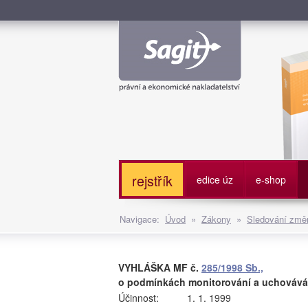
Služe
rejstřík
edice úz
e-shop
Navigace:
Úvod
»
Zákony
»
Sledování změn
VYHLÁŠKA MF č.
285/1998 Sb.,
o podmínkách monitorování a uchovává
Účinnost:
1. 1. 1999