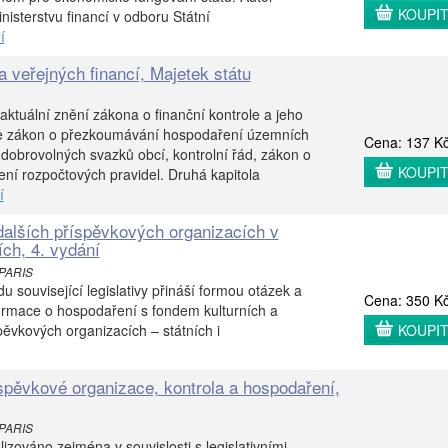
KOUPI
isterstvu financí v odboru Státní
í
a veřejných financí, Majetek státu
aktuální znění zákona o finanční kontrole a jeho
le zákon o přezkoumávání hospodaření územních
Cena: 137 K
obrovolných svazků obcí, kontrolní řád, zákon o
KOUPI
ní rozpočtových pravidel. Druhá kapitola
í
alších příspěvkových organizacích v
ch, 4. vydání
 PARIS
 související legislativy přináší formou otázek a
Cena: 350 K
ormace o hospodaření s fondem kulturních a
pěvkových organizacích – státních i
KOUPI
spěvkové organizace, kontrola a hospodaření,
 PARIS
lizováno zejména v souvislosti s legislativními