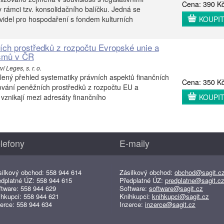
Cena: 390 K
rámci tzv. konsolidačního balíčku. Jedná se
idel pro hospodaření s fondem kulturních
KOUPI
ch prostředků z rozpočtu Evropské unie a
smů v ČR
í Leges, s. r. o.
lený přehled systematiky právních aspektů finančních
Cena: 350 K
tování peněžních prostředků z rozpočtu EU a
znikají mezi adresáty finančního
KOUPI
lefony
E-maily
silkový obchod: 558 944 614
Zásilkový obchod:
obchod@sagit.c
edplatné ÚZ: 558 944 615
Předplatné ÚZ:
predplatne@sagit.c
ftware: 558 944 629
Software:
software@sagit.cz
ihkupci: 558 944 621
Knihkupci:
knihkupci@sagit.cz
erce: 558 944 634
Inzerce:
inzerce@sagit.cz