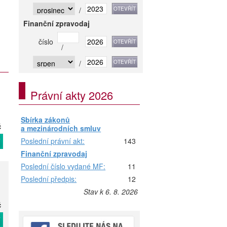
/
Finanční zpravodaj
číslo
/
/
Právní akty 2026
Sbírka zákonů
č
a mezinárodních smluv
Poslední právní akt:
143
T
Finanční zpravodaj
Poslední číslo vydané MF:
11
Poslední předpis:
12
Stav k 6. 8. 2026
č
T