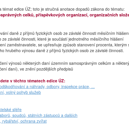
a témat edice ÚZ; toto je stručná anotace dopadů zákona do tématu:
právných celků, příspěvkových organizací, organizačních slož
vání daně z příjmů fyzických osob ze závislé činnosti měsíčním hláše
 ze závislé činnosti, které je součástí jednotného měsíčního hlášení
ní zaměstnavatele, se upřesňuje způsob stanovení procenta, kterým 
ního hrubého výnosu daně z příjmů fyzických osob ze závislé činnosti.
určení výnosů některých daní územním samosprávným celkům a někter
ení daní), ve znění pozdějších předpisů
jdete v těchto tématech edice ÚZ:
dškodňování a náhrady, odbory, inspekce práce, ...
ní, volný pohyb služeb
telské sféře
borů, soudců, státních zástupců a dalších
, rybářství, ochrana zvířat