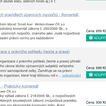
h složek státu, státních fondů aj.) k 1.
h pravidlech územních rozpočtů - Komentář,
 Robin Mlynář, Tomáš Auer - Wolters Kluwer ČR, a.s.
podrobný komentář zákona č. 250/2000 Sb., o
Cena: 659 K
h územních rozpočtů, známého jako „malá rozpočtová
zásadní právní normu pro každodenní
KOUPI
ace z právního pohledu (teorie a praxe)
rganizace z právního pohledu (teorie a praxe) přináší
ího rámce těchto významných subjektů veřejného
Cena: 699 K
územní samosprávné celky. Zaměřuje se na právní
KOUPI
o organizací, které hrají klíčovou roli v ...
pokračování
 - Praktický komentář
uwer ČR, a.s.
ický výklad zákona č. 218/2000 Sb., o rozpočtových
kterých souvisejících zákonů (rozpočtová pravidla),
Cena: 939 K
onem pro ekonomické fungování státu. Autor