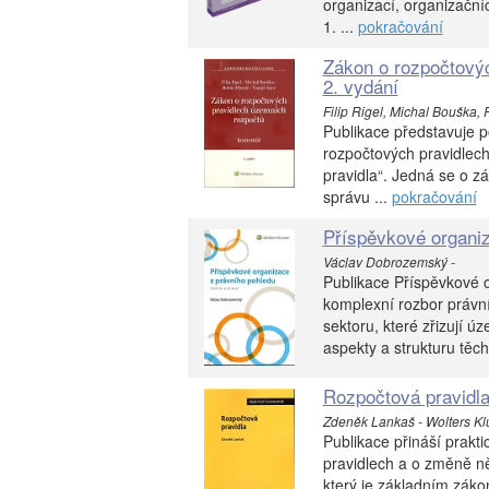
organizací, organizačníc
1. ...
pokračování
Zákon o rozpočtovýc
2. vydání
Filip Rigel, Michal Bouška,
Publikace představuje 
rozpočtových pravidlec
pravidla“. Jedná se o 
správu ...
pokračování
Příspěvkové organiz
Václav Dobrozemský -
Publikace Příspěvkové o
komplexní rozbor právn
sektoru, které zřizují 
aspekty a strukturu těcht
Rozpočtová pravidla
Zdeněk Lankaš - Wolters Kl
Publikace přináší prakt
pravidlech a o změně ně
který je základním zák