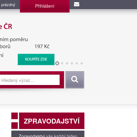
 prázdný
Přihlášení
užba, BIS, Zpravodajské
Vyhledat
ZPRAVODAJSTVÍ
Zpravodajství
vás každý týden