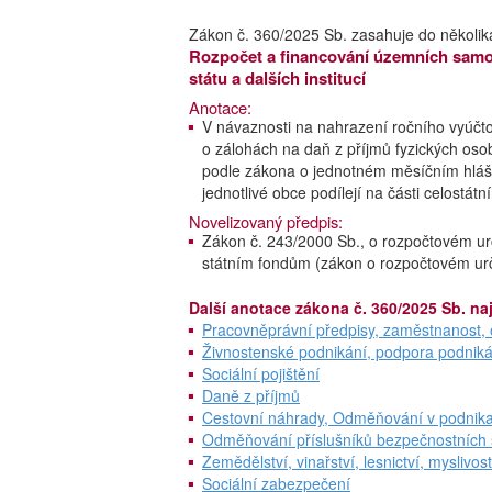
Zákon č. 360/2025 Sb. zasahuje do několik
Rozpočet a financování územních samos
státu a dalších institucí
Anotace:
V návaznosti na nahrazení ročního vyúčto
o zálohách na daň z příjmů fyzických osob
podle zákona o jednotném měsíčním hláše
jednotlivé obce podílejí na části celostát
Novelizovaný předpis:
Zákon č. 243/2000 Sb., o rozpočtovém 
státním fondům (zákon o rozpočtovém urč
Další anotace zákona č. 360/2025 Sb. na
Pracovněprávní předpisy, zaměstnanost, o
Živnostenské podnikání, podpora podniká
Sociální pojištění
Daně z příjmů
Cestovní náhrady, Odměňování v podnika
Odměňování příslušníků bezpečnostních s
Zemědělství, vinařství, lesnictví, myslivost
Sociální zabezpečení