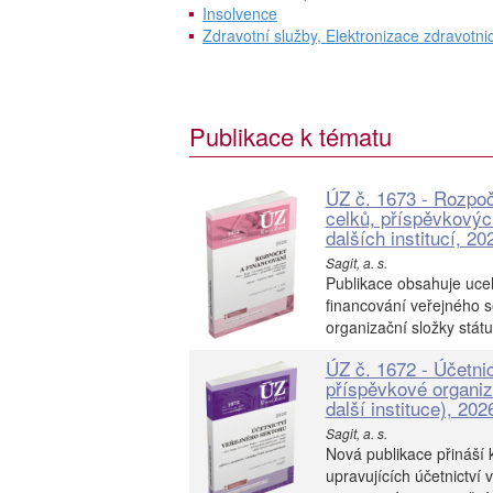
Insolvence
Zdravotní služby, Elektronizace zdravotnic
Publikace k tématu
ÚZ č. 1673 - Rozpo
celků, příspěvkovýc
dalších institucí, 20
Sagit, a. s.
Publikace obsahuje uce
financování veřejného s
organizační složky státu,
ÚZ č. 1672 - Účetnic
příspěvkové organiza
další instituce), 202
Sagit, a. s.
Nová publikace přináší 
upravujících účetnictví v