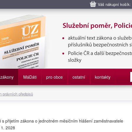
Váš nákupní košík:
bní poměr příslušníků bezpečnostních sborů, Policie ČR, Vězeňská sl
služby
zákony
M
á
D
áti
pro obce
ostatní
kontakty
 právních předpisů
ti s přijetím zákona o jednotném měsíčním hlášení zaměstnavatele
 1. 2028