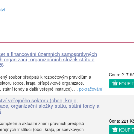
tví
čet a financování územních samosprávných
h organizací, organizačních složek státu a
26
Cena: 217 K
lený soubor předpisů k rozpočtovým pravidlům a
ektoru (obce, kraje, příspěvkové organizace,
KOUPI
 státní fondy a další veřejné instituce). ...
pokračování
tví veřejného sektoru (obce, kraje,
ce, organizační složky státu, státní fondy a
6
Cena: 221 K
kompletní a aktuální znění právních předpisů
eřejných institucí (obcí, krajů, příspěvkových
KOUPI