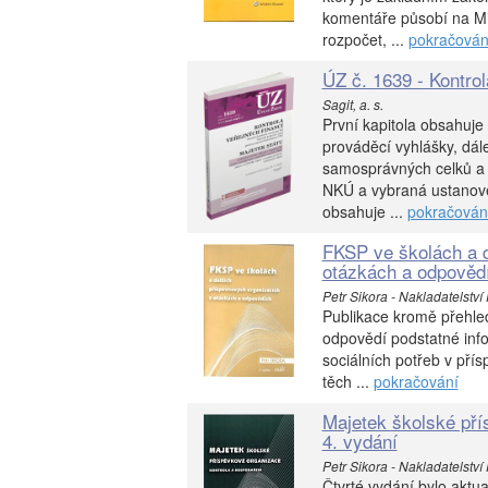
komentáře působí na Min
rozpočet, ...
pokračován
ÚZ č. 1639 - Kontrol
Sagit, a. s.
První kapitola obsahuje 
prováděcí vyhlášky, dá
samosprávných celků a d
NKÚ a vybraná ustanove
obsahuje ...
pokračován
FKSP ve školách a d
otázkách a odpovědí
Petr Sikora - Nakladatelství
Publikace kromě přehledu
odpovědí podstatné inf
sociálních potřeb v přís
těch ...
pokračování
Majetek školské pří
4. vydání
Petr Sikora - Nakladatelství
Čtvrté vydání bylo aktua