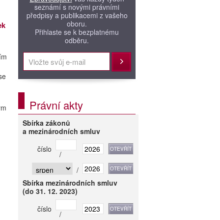
seznámí s novými právními
předpisy a publikacemi z vašeho
oboru.
ek
Přihlaste se k bezplatnému
odběru.
ním
Přihlásit
se
Právní akty
ým
Sbírka zákonů
a mezinárodních smluv
číslo
/
/
Sbírka mezinárodních smluv
(do 31. 12. 2023)
číslo
/