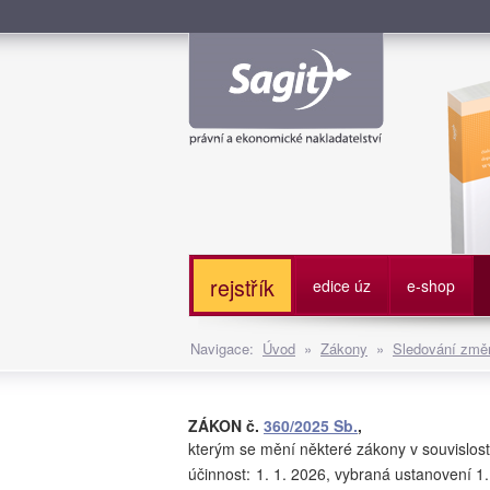
Služe
rejstřík
edice úz
e-shop
Navigace:
Úvod
»
Zákony
»
Sledování změn
ZÁKON č.
360/2025 Sb.
,
kterým se mění některé zákony v souvislos
účinnost:
1. 1. 2026, vybraná ustanovení 1.