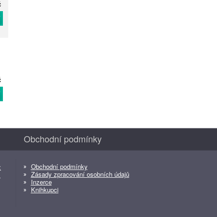
č
T
č
T
Obchodní podmínky
Obchodní podmínky
z
Zásady zpracování osobních údajů
z
Inzerce
Knihkupci