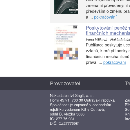
změnami provedenými v 
především o změnu prav
a ...
pokračování
Poskytování peněžní
finančních mechani
Irena Válková - Nakladatelstv
Publikace poskytuje uce
vztahů, které při posky
finančních mechanismů v
práva. ...
pokračování
Provozovatel
Te
Nakladatelství Sagit, a. s.
Horní 457/1, 700 30 Ostrava-Hrabůvka
Zá
Společnost je zapsaná v obchodním
Př
rejstříku vedeném KS v Ostravě,
So
oddíl B, vložka 3086.
Kn
IČ: 277 76 981
Inz
DIČ: CZ27776981