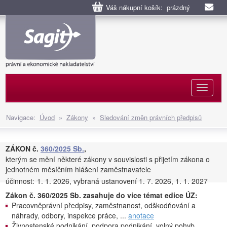
Váš nákupní košík: prázdný
Naviga
Navigace:
Úvod
»
Zákony
»
Sledování změn právních předpisů
ZÁKON č.
360/2025 Sb.
,
kterým se mění některé zákony v souvislosti s přijetím zákona o
jednotném měsíčním hlášení zaměstnavatele
účinnost:
1. 1. 2026, vybraná ustanovení 1. 7. 2026, 1. 1. 2027
Zákon č. 360/2025 Sb. zasahuje do více témat edice ÚZ:
Pracovněprávní předpisy, zaměstnanost, odškodňování a
náhrady, odbory, inspekce práce, ...
anotace
Živnostenské podnikání, podpora podnikání, volný pohyb