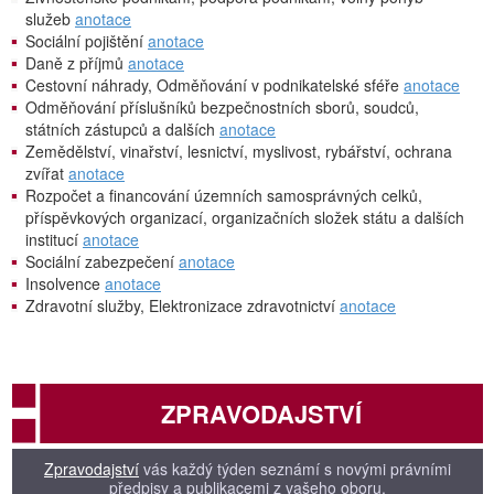
služeb
anotace
Sociální pojištění
anotace
Daně z příjmů
anotace
Cestovní náhrady, Odměňování v podnikatelské sféře
anotace
Odměňování příslušníků bezpečnostních sborů, soudců,
státních zástupců a dalších
anotace
Zemědělství, vinařství, lesnictví, myslivost, rybářství, ochrana
zvířat
anotace
Rozpočet a financování územních samosprávných celků,
příspěvkových organizací, organizačních složek státu a dalších
institucí
anotace
Sociální zabezpečení
anotace
Insolvence
anotace
Zdravotní služby, Elektronizace zdravotnictví
anotace
ZPRAVODAJSTVÍ
Zpravodajství
vás každý týden seznámí s novými právními
předpisy a publikacemi z vašeho oboru.