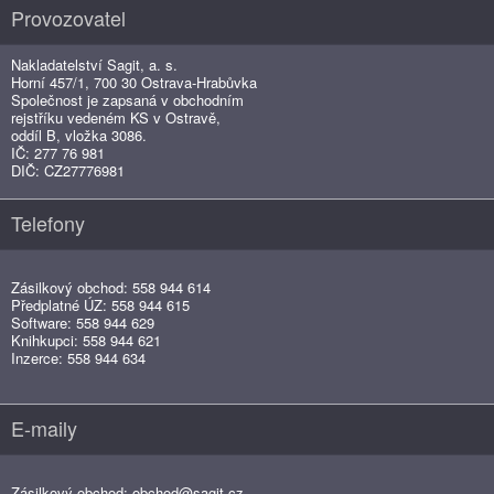
Provozovatel
Nakladatelství Sagit, a. s.
Horní 457/1, 700 30 Ostrava-Hrabůvka
Společnost je zapsaná v obchodním
rejstříku vedeném KS v Ostravě,
oddíl B, vložka 3086.
IČ: 277 76 981
DIČ: CZ27776981
Telefony
Zásilkový obchod: 558 944 614
Předplatné ÚZ: 558 944 615
Software: 558 944 629
Knihkupci: 558 944 621
Inzerce: 558 944 634
E-maily
Zásilkový obchod:
obchod@sagit.cz