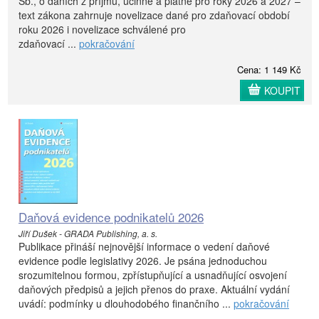
Sb., o daních z příjmů, účinné a platné pro roky 2026 a 2027 –
text zákona zahrnuje novelizace dané pro zdaňovací období
roku 2026 i novelizace schválené pro
zdaňovací ...
pokračování
Cena: 1 149 Kč
KOUPIT
Daňová evidence podnikatelů 2026
Jiří Dušek - GRADA Publishing, a. s.
Publikace přináší nejnovější informace o vedení daňové
evidence podle legislativy 2026. Je psána jednoduchou
srozumitelnou formou, zpřístupňující a usnadňující osvojení
daňových předpisů a jejich přenos do praxe. Aktuální vydání
uvádí: podmínky u dlouhodobého finančního ...
pokračování