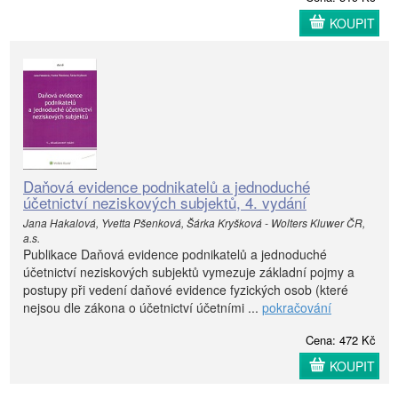
KOUPIT
Daňová evidence podnikatelů a jednoduché
účetnictví neziskových subjektů, 4. vydání
Jana Hakalová, Yvetta Pšenková, Šárka Kryšková - Wolters Kluwer ČR,
a.s.
Publikace Daňová evidence podnikatelů a jednoduché
účetnictví neziskových subjektů vymezuje základní pojmy a
postupy při vedení daňové evidence fyzických osob (které
nejsou dle zákona o účetnictví účetními ...
pokračování
Cena: 472 Kč
KOUPIT