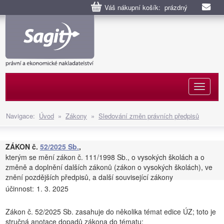
Váš nákupní košík: prázdný
Naviga
Navigace:
Úvod
»
Zákony
»
Sledování změn právních předpisů
ZÁKON č.
52/2025 Sb.
,
kterým se mění zákon č. 111/1998 Sb., o vysokých školách a o
změně a doplnění dalších zákonů (zákon o vysokých školách), ve
znění pozdějších předpisů, a další související zákony
účinnost:
1. 3. 2025
Zákon č. 52/2025 Sb. zasahuje do několika témat edice ÚZ; toto je
stručná anotace dopadů zákona do tématu: