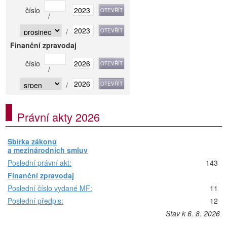
číslo
/
/
Finanční zpravodaj
číslo
/
/
Právní akty 2026
Sbírka zákonů
a mezinárodních smluv
Poslední právní akt:
143
Finanční zpravodaj
Poslední číslo vydané MF:
11
Poslední předpis:
12
Stav k 6. 8. 2026