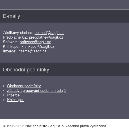
E-maily
Zásilkový obchod:
obchod@sagit.cz
Předplatné ÚZ:
predplatne@sagit.cz
Software:
software@sagit.cz
Knihkupci:
knihkupci@sagit.cz
Inzerce:
inzerce@sagit.cz
Obchodní podmínky
Obchodní podmínky
Zásady zpracování osobních údajů
Inzerce
Knihkupci
© 1996–2026 Nakladatelství Sagit, a. s. Všechna práva vyhrazena.