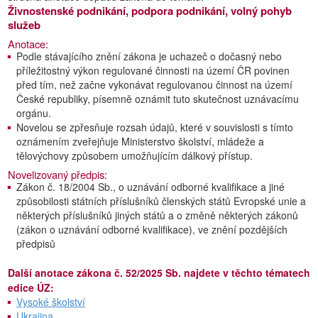
Živnostenské podnikání, podpora podnikání, volný pohyb
služeb
Anotace:
Podle stávajícího znění zákona je uchazeč o dočasný nebo
příležitostný výkon regulované činnosti na území ČR povinen
před tím, než začne vykonávat regulovanou činnost na území
České republiky, písemně oznámit tuto skutečnost uznávacímu
orgánu.
Novelou se zpřesňuje rozsah údajů, které v souvislosti s tímto
oznámením zveřejňuje Ministerstvo školství, mládeže a
tělovýchovy způsobem umožňujícím dálkový přístup.
Novelizovaný předpis:
Zákon č. 18/2004 Sb., o uznávání odborné kvalifikace a jiné
způsobilosti státních příslušníků členských států Evropské unie a
některých příslušníků jiných států a o změně některých zákonů
(zákon o uznávání odborné kvalifikace), ve znění pozdějších
předpisů
Další anotace zákona č. 52/2025 Sb. najdete v těchto tématech
edice ÚZ:
Vysoké školství
Ukrajina