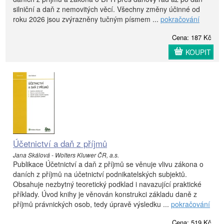
silniční a daň z nemovitých věcí. Všechny změny účinné od
roku 2026 jsou zvýrazněny tučným písmem ...
pokračování
Cena: 187 Kč
KOUPIT
Účetnictví a daň z příjmů
Jana Skálová - Wolters Kluwer ČR, a.s.
Publikace Účetnictví a daň z příjmů se věnuje vlivu zákona o
daních z příjmů na účetnictví podnikatelských subjektů.
Obsahuje nezbytný teoretický podklad i navazující praktické
příklady. Úvod knihy je věnován konstrukci základu daně z
příjmů právnických osob, tedy úpravě výsledku ...
pokračování
Cena: 519 Kč