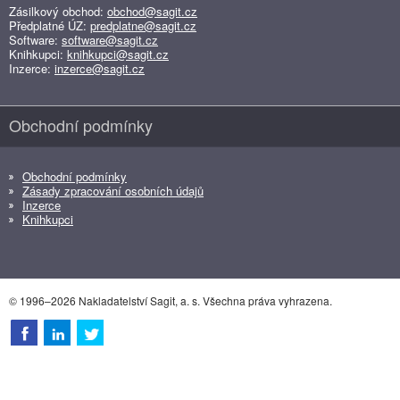
Zásilkový obchod:
obchod@sagit.cz
Předplatné ÚZ:
predplatne@sagit.cz
Software:
software@sagit.cz
Knihkupci:
knihkupci@sagit.cz
Inzerce:
inzerce@sagit.cz
Obchodní podmínky
Obchodní podmínky
Zásady zpracování osobních údajů
Inzerce
Knihkupci
© 1996–2026 Nakladatelství Sagit, a. s. Všechna práva vyhrazena.