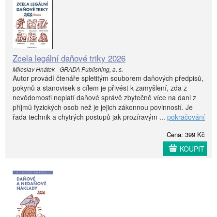
Zcela legální daňové triky 2026
Miloslav Hnátek - GRADA Publishing, a. s.
Autor provádí čtenáře spletitým souborem daňových předpisů,
pokynů a stanovisek s cílem je přivést k zamyšlení, zda z
nevědomosti neplatí daňové správě zbytečně více na dani z
příjmů fyzických osob než je jejich zákonnou povinností. Je
řada technik a chytrých postupů jak prozíravým ...
pokračování
Cena: 399 Kč
KOUPIT