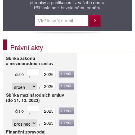
předpisy a publikacemi z vašeho oboru.
Přihlaste se k bezplatnému odběru.
Přihlásit
Právní akty
Sbírka zákonů
a mezinárodních smluv
číslo
/
/
Sbírka mezinárodních smluv
(do 31. 12. 2023)
číslo
/
/
Finanční zpravodaj