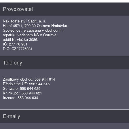
Provozovatel
Nakladatelství Sagit, a. s.
Horní 457/1, 700 30 Ostrava-Hrabůvka
Společnost je zapsaná v obchodním
rejstříku vedeném KS v Ostravě,
oddíl B, vložka 3086.
IČ: 277 76 981
DIČ: CZ27776981
Telefony
Zásilkový obchod: 558 944 614
Předplatné ÚZ: 558 944 615
Software: 558 944 629
Knihkupci: 558 944 621
Inzerce: 558 944 634
E-maily