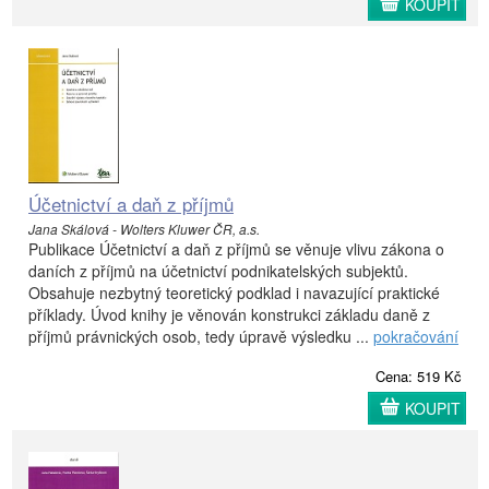
KOUPIT
Účetnictví a daň z příjmů
Jana Skálová - Wolters Kluwer ČR, a.s.
Publikace Účetnictví a daň z příjmů se věnuje vlivu zákona o
daních z příjmů na účetnictví podnikatelských subjektů.
Obsahuje nezbytný teoretický podklad i navazující praktické
příklady. Úvod knihy je věnován konstrukci základu daně z
příjmů právnických osob, tedy úpravě výsledku ...
pokračování
Cena: 519 Kč
KOUPIT