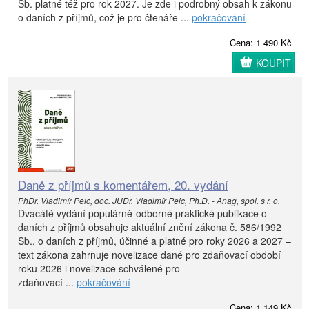
Sb. platné též pro rok 2027. Je zde i podrobný obsah k zákonu
o daních z příjmů, což je pro čtenáře ...
pokračování
Cena: 1 490 Kč
KOUPIT
Daně z příjmů s komentářem, 20. vydání
PhDr. Vladimír Pelc, doc. JUDr. Vladimír Pelc, Ph.D. - Anag, spol. s r. o.
Dvacáté vydání populárně-odborné praktické publikace o
daních z příjmů obsahuje aktuální znění zákona č. 586/1992
Sb., o daních z příjmů, účinné a platné pro roky 2026 a 2027 –
text zákona zahrnuje novelizace dané pro zdaňovací období
roku 2026 i novelizace schválené pro
zdaňovací ...
pokračování
Cena: 1 149 Kč