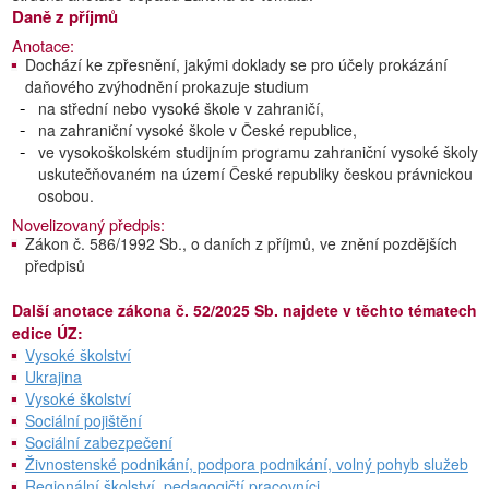
Daně z příjmů
Anotace:
Dochází ke zpřesnění, jakými doklady se pro účely prokázání
daňového zvýhodnění prokazuje studium
na střední nebo vysoké škole v zahraničí,
na zahraniční vysoké škole v České republice,
ve vysokoškolském studijním programu zahraniční vysoké školy
uskutečňovaném na území České republiky českou právnickou
osobou.
Novelizovaný předpis:
Zákon č. 586/1992 Sb., o daních z příjmů, ve znění pozdějších
předpisů
Další anotace zákona č. 52/2025 Sb. najdete v těchto tématech
edice ÚZ:
Vysoké školství
Ukrajina
Vysoké školství
Sociální pojištění
Sociální zabezpečení
Živnostenské podnikání, podpora podnikání, volný pohyb služeb
Regionální školství, pedagogičtí pracovníci