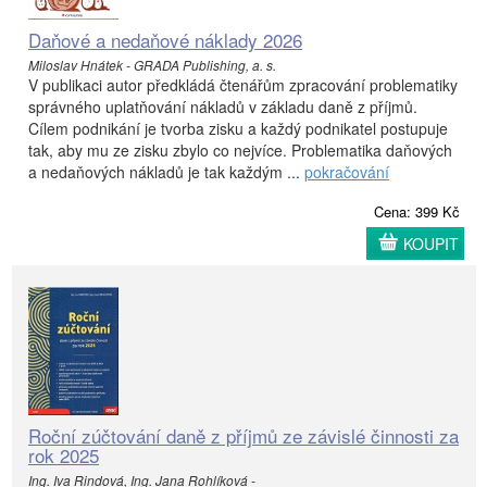
Daňové a nedaňové náklady 2026
Miloslav Hnátek - GRADA Publishing, a. s.
V publikaci autor předkládá čtenářům zpracování problematiky
správného uplatňování nákladů v základu daně z příjmů.
Cílem podnikání je tvorba zisku a každý podnikatel postupuje
tak, aby mu ze zisku zbylo co nejvíce. Problematika daňových
a nedaňových nákladů je tak každým ...
pokračování
Cena: 399 Kč
KOUPIT
Roční zúčtování daně z příjmů ze závislé činnosti za
rok 2025
Ing. Iva Rindová, Ing. Jana Rohlíková -