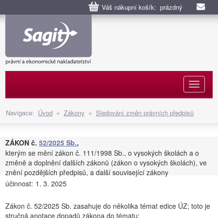
Váš nákupní košík: prázdný
Naviga
Navigace:
Úvod
»
Zákony
»
Sledování změn právních předpisů
ZÁKON č.
52/2025 Sb.
,
kterým se mění zákon č. 111/1998 Sb., o vysokých školách a o
změně a doplnění dalších zákonů (zákon o vysokých školách), ve
znění pozdějších předpisů, a další související zákony
účinnost:
1. 3. 2025
Zákon č. 52/2025 Sb. zasahuje do několika témat edice ÚZ; toto je
stručná anotace dopadů zákona do tématu: