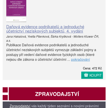
Daňová evidence podnikatelů a jednoduché
účetnictví neziskových subjektů, 4. vydání
Jana Hakalová, Yvetta Pšenková, Šárka Kryšková - Wolters Kluwer ČR,
a.s.
Publikace Daňová evidence podnikatelů a jednoduché
účetnictví neziskových subjektů vymezuje základní pojmy a
postupy při vedení daňové evidence fyzických osob (které
nejsou dle zákona o účetnictví účetními ...
pokračování
Cena: 472 Kč
KOUPIT
ZPRAVODAJSTVÍ
Zpravodajství
vás každý týden seznámí s novými právními