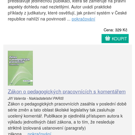
představuje jedinečnou publikaci, která se zaměřuje na právní
aspekty dohledu nad nezletilými. Autor uvádí praktické
příklady z judikatury, které osvětlují, jak právní systém v České
republice nahlíží na povinnosti ...
pokračování
Cena: 329 Kč
KOUPIT
Zákon o pedagogických pracovnících s komentářem
Jiří Valenta - Nakladatelství PARIS
Zákon o pedagogických pracovnících zasáhla v poslední době
série změn a tato oblast školské legislativy tak zasluhuje
ucelený komentář. Publikace je ojedinělá přístupem autora k
výkladu jednotlivých částí zákona, a to tím, že nesleduje
striktně izolovaná ustanovení (paragrafy)
zákona ...
pokračování