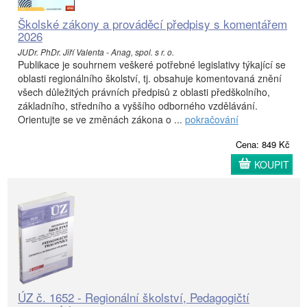
Školské zákony a prováděcí předpisy s komentářem
2026
JUDr. PhDr. Jiří Valenta - Anag, spol. s r. o.
Publikace je souhrnem veškeré potřebné legislativy týkající se
oblasti regionálního školství, tj. obsahuje komentovaná znění
všech důležitých právních předpisů z oblasti předškolního,
základního, středního a vyššího odborného vzdělávání.
Orientujte se ve změnách zákona o ...
pokračování
Cena: 849 Kč
KOUPIT
ÚZ č. 1652 - Regionální školství, Pedagogičtí