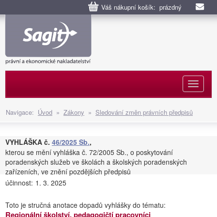
Váš nákupní košík: prázdný
Naviga
Navigace:
Úvod
»
Zákony
»
Sledování změn právních předpisů
VYHLÁŠKA č.
46/2025 Sb.
,
kterou se mění vyhláška č. 72/2005 Sb., o poskytování
poradenských služeb ve školách a školských poradenských
zařízeních, ve znění pozdějších předpisů
účinnost:
1. 3. 2025
Toto je stručná anotace dopadů vyhlášky do tématu:
Regionální školství, pedagogičtí pracovníci