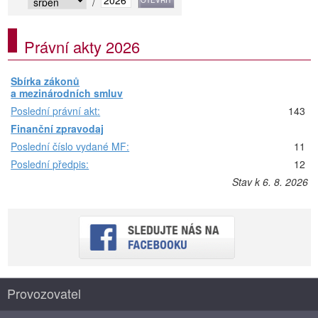
/
Právní akty 2026
Sbírka zákonů
a mezinárodních smluv
Poslední právní akt:
143
Finanční zpravodaj
Poslední číslo vydané MF:
11
Poslední předpis:
12
Stav k 6. 8. 2026
Provozovatel