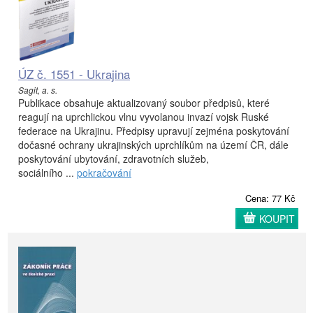
ÚZ č. 1551 - Ukrajina
Sagit, a. s.
Publikace obsahuje aktualizovaný soubor předpisů, které
reagují na uprchlickou vlnu vyvolanou invazí vojsk Ruské
federace na Ukrajinu. Předpisy upravují zejména poskytování
dočasné ochrany ukrajinských uprchlíkům na území ČR, dále
poskytování ubytování, zdravotních služeb,
sociálního ...
pokračování
Cena: 77 Kč
KOUPIT