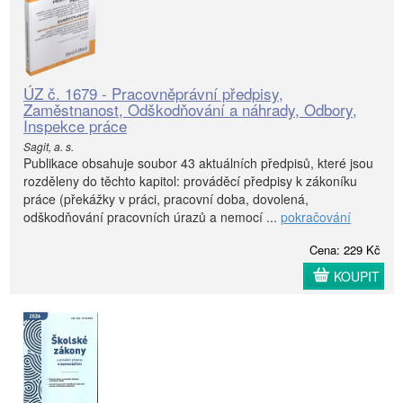
ÚZ č. 1679 - Pracovněprávní předpisy,
Zaměstnanost, Odškodňování a náhrady, Odbory,
Inspekce práce
Sagit, a. s.
Publikace obsahuje soubor 43 aktuálních předpisů, které jsou
rozděleny do těchto kapitol: prováděcí předpisy k zákoníku
práce (překážky v práci, pracovní doba, dovolená,
odškodňování pracovních úrazů a nemocí ...
pokračování
Cena: 229 Kč
KOUPIT