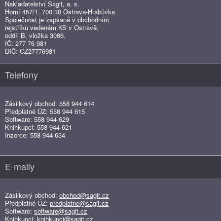
Nakladatelství Sagit, a. s.
Horní 457/1, 700 30 Ostrava-Hrabůvka
Společnost je zapsaná v obchodním
rejstříku vedeném KS v Ostravě,
oddíl B, vložka 3086.
IČ: 277 76 981
DIČ: CZ27776981
Telefony
Zásilkový obchod: 558 944 614
Předplatné ÚZ: 558 944 615
Software: 558 944 629
Knihkupci: 558 944 621
Inzerce: 558 944 634
E-maily
Zásilkový obchod:
obchod@sagit.cz
Předplatné ÚZ:
predplatne@sagit.cz
Software:
software@sagit.cz
Knihkupci:
knihkupci@sagit.cz