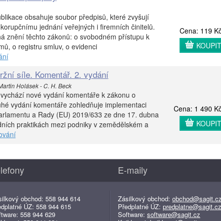
blikace obsahuje soubor předpisů, které zvyšují
korupčnímu jednání veřejných i firemních činitelů.
Cena: 119 K
ná znění těchto zákonů: o svobodném přístupu k
KOUPI
mů, o registru smluv, o evidenci
ání
žní síle. Komentář. 2. vydání
 Martin Holásek - C. H. Beck
h vychází nové vydání komentáře k zákonu o
ruhé vydání komentáře zohledňuje implementaci
Cena: 1 490 K
arlamentu a Rady (EU) 2019/633 ze dne 17. dubna
KOUPI
ních praktikách mezi podniky v zemědělském a
ování
lefony
E-maily
silkový obchod: 558 944 614
Zásilkový obchod:
obchod@sagit.c
edplatné ÚZ: 558 944 615
Předplatné ÚZ:
predplatne@sagit.c
ftware: 558 944 629
Software:
software@sagit.cz