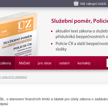
Váš nákupní košík:
bní poměr příslušníků bezpečnostních sborů, Policie ČR, Vězeňská sl
služby
zákony
M
á
D
áti
pro obce
ostatní
kontakty
 právních předpisů
Sb., o stanovení finančních limitů a částek pro účely zákona o zadáván
edpisů