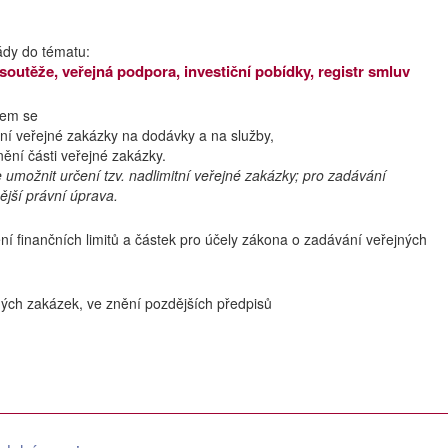
ády do tématu:
outěže, veřejná podpora, investiční pobídky, registr smluv
jem se
mitní veřejné zakázky na dodávky a na služby,
nění části veřejné zakázky.
e umožnit určení tzv. nadlimitní veřejné zakázky; pro zadávání
ější právní úprava.
ní finančních limitů a částek pro účely zákona o zadávání veřejných
ných zakázek, ve znění pozdějších předpisů