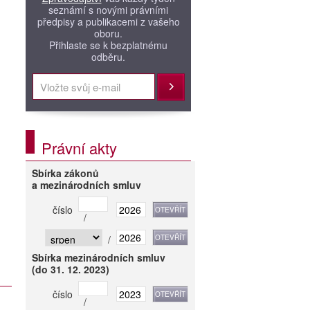
seznámí s novými právními
předpisy a publikacemi z vašeho
oboru.
Přihlaste se k bezplatnému
odběru.
Přihlásit
Právní akty
Sbírka zákonů
a mezinárodních smluv
číslo
/
/
Sbírka mezinárodních smluv
(do 31. 12. 2023)
číslo
/