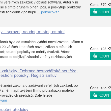
í veřejných zakázek v oblasti softwaru. Autor v ní
Cena: 370 K
á se s tímto druhem plnění pojí, a poskytuje praktický
sti zohlednit v postupu ...
pokračování
KOUPI
y - správní, soudní, místní, ostatní
ákonů byla od minulého vydání novelizována: zákon o
 20 větších i menších novel; zákon o místních
Cena: 123 K
aci; soudní poplatky se měnily dvakrát. Všech
KOUPI
 osob se dotýkají zásadní změny rozhlasových
é zakázky, Ochrana hospodářské soutěže,
estiční pobídky, Registr smluv
né znění zákona o zadávání veřejných zakázek po
Cena: 185 K
9 změn např. zvýšení limitu pro zakázky malého
rováděcích předpisů. Dále je zde
KOUPI
vání
orupční předpisy