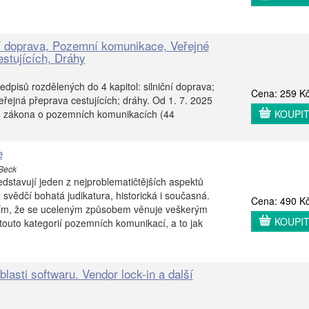
ní doprava, Pozemní komunikace, Veřejné
estujících, Dráhy
dpisů rozdělených do 4 kapitol: silniční doprava;
Cena: 259 K
ejná přeprava cestujících; dráhy. Od 1. 7. 2025
m zákona o pozemních komunikacích (44
KOUPI
e
 Beck
stavují jeden z nejproblematičtějších aspektů
 svědčí bohatá judikatura, historická i současná.
Cena: 490 K
 tím, že se uceleným způsobem věnuje veškerým
KOUPI
touto kategorií pozemních komunikací, a to jak
lasti softwaru. Vendor lock-in a další