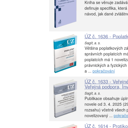
Kniha se věnuje zadáván
definuje specifika, kter
návod, jak dané zvláštno
ÚZ č. 1636 - Poplatk
Sagit, a. s.
Většina poplatkových z
správních poplatcích má
poplatcích má 1 noveliz
právnických a fyzických
a ...
pokračování
ÚZ č. 1633 - Veřejn
Veřejná podpora, Inv
Sagit, a. s.
Publikace obsahuje úpl
novele od 3. 4. 2025 (2
rozsahu) včetně všech p
novelizovaný ...
pokračo
ÚZ č. 1614 - Protik