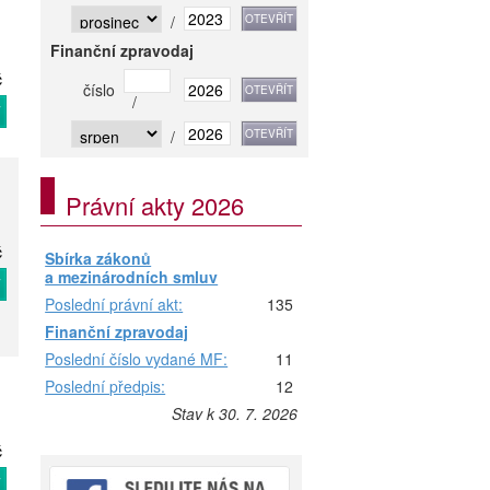
/
Finanční zpravodaj
č
číslo
/
T
/
Právní akty 2026
č
Sbírka zákonů
a mezinárodních smluv
T
Poslední právní akt:
135
Finanční zpravodaj
Poslední číslo vydané MF:
11
Poslední předpis:
12
Stav k 30. 7. 2026
č
T