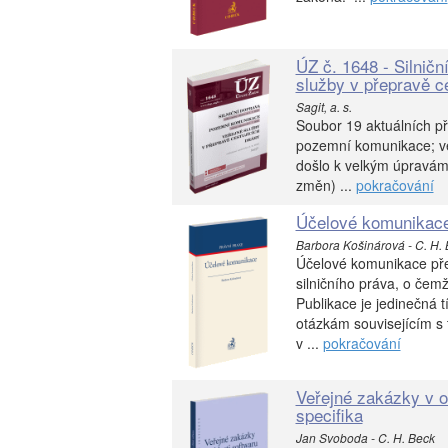
ÚZ č. 1648 - Silnič
služby v přepravě c
Sagit, a. s.
Soubor 19 aktuálních pře
pozemní komunikace; veř
došlo k velkým úpravá
změn) ...
pokračování
Účelové komunikac
Barbora Košinárová - C. H.
Účelové komunikace před
silničního práva, o čemž
Publikace je jedinečná
otázkám souvisejícím s 
v ...
pokračování
Veřejné zakázky v ob
specifika
Jan Svoboda - C. H. Beck