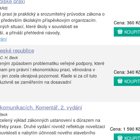
olské praxi
PARIS
é praxi je praktický a srozumitelný průvodce zákona o
m především školským příspěvkovým organizacím.
Cena: 360 K
ých situací, které školy v souvislosti se
KOUPI
í, a přináší přehledné návody,
vání
eské republice
 C. H. Beck
eným způsobem problematiku veřejné podpory, které
ýznam pro právní i ekonomickou praxi, věnována v
Cena: 340 K
 jen zcela okrajová pozornost. Klade si za cíl tuto
KOUPI
xkluzivně se zaměřením na dosavadní
komunikacích. Komentář. 2. vydání
 Beck
ucelený výklad zákonných ustanovení s důrazem na
třeby praxe. Druhé vydání rovněž reflektuje novelizaci
Cena: 1 590 K
vislosti s nabytím účinnosti nového stavebního
KOUPI