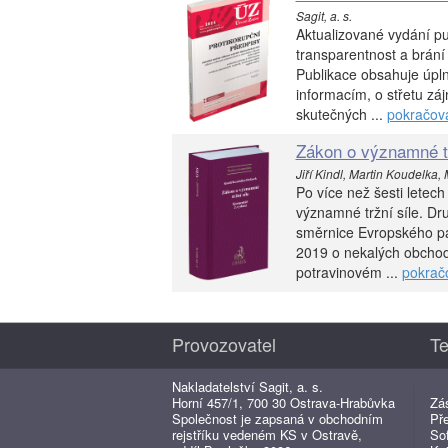
Sagit, a. s.
Aktualizované vydání pu
transparentnost a brání 
Publikace obsahuje úpl
informacím, o střetu záj
skutečných ...
pokračov
Zákon o významné tr
Jiří Kindl, Martin Koudelka,
Po více než šesti letec
významné tržní síle. D
směrnice Evropského p
2019 o nekalých obchod
potravinovém ...
pokrač
Provozovatel
Te
Nakladatelství Sagit, a. s.
Horní 457/1, 700 30 Ostrava-Hrabůvka
Zá
Společnost je zapsaná v obchodním
Př
rejstříku vedeném KS v Ostravě,
So