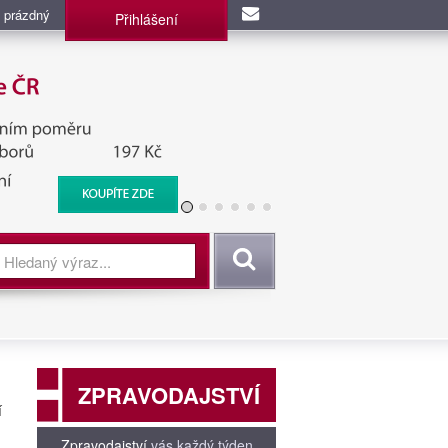
 prázdný
Přihlášení
užba, BIS, Zpravodajské
Vyhledat
ZPRAVODAJSTVÍ
í
Zpravodajství
vás každý týden