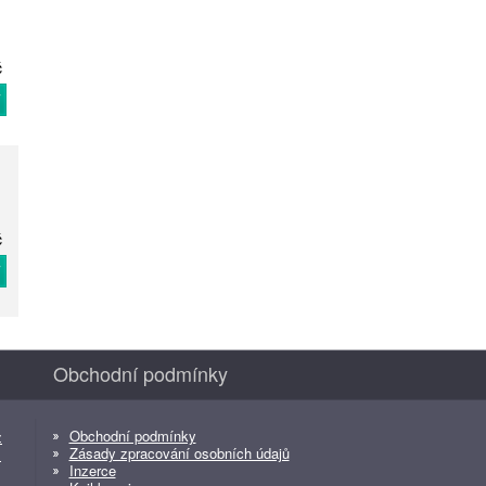
č
T
č
T
Obchodní podmínky
Obchodní podmínky
z
Zásady zpracování osobních údajů
z
Inzerce