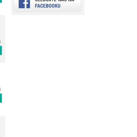
č
T
č
T