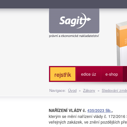
Služe
rejstřík
edice úz
e-shop
Navigace:
Úvod
»
Zákony
»
Sledování změn
NAŘÍZENÍ VLÁDY č.
435/2023 Sb.
,
kterým se mění nařízení vlády č. 172/2016 
veřejných zakázek, ve znění pozdějších př