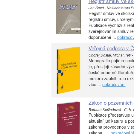
Registr smluv ve šk
Jan Šmíd - Nakladatelství 
Registr smluv ve školsk
registru smluv, určený
Publikace vychází z reáln
zveřejňováním smluv řeš
doporučené ...
pokračo
Veřejná podpora v Č
Ondřej Dostal, Michal Petr -
Monografie pojímá ucel
je, přes její zásadní v
české odborné literatuře
mezeru zaplnit, a to e
více ...
pokračování
Zákon o pozemních 
Barbora Košinárová - C. H.
Publikace představuje 
aktuální judikaturu a po
zákona provedenou v sou
zákona. ...
pokračování