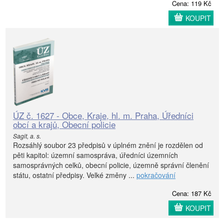
Cena: 119 Kč
KOUPIT
ÚZ č. 1627 - Obce, Kraje, hl. m. Praha, Úředníci
obcí a krajů, Obecní policie
Sagit, a. s.
Rozsáhlý soubor 23 předpisů v úplném znění je rozdělen od
pěti kapitol: územní samospráva, úředníci územních
samosprávných celků, obecní policie, územně správní členění
státu, ostatní předpisy. Velké změny ...
pokračování
Cena: 187 Kč
KOUPIT