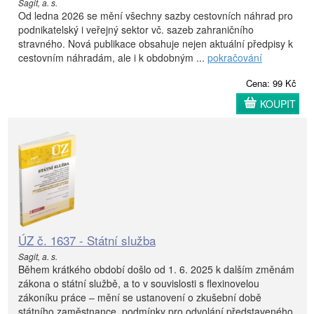
Sagit, a. s.
Od ledna 2026 se mění všechny sazby cestovních náhrad pro
podnikatelský i veřejný sektor vč. sazeb zahraničního
stravného. Nová publikace obsahuje nejen aktuální předpisy k
cestovním náhradám, ale i k obdobným ...
pokračování
Cena: 99 Kč
KOUPIT
ÚZ č. 1637 - Státní služba
Sagit, a. s.
Během krátkého období došlo od 1. 6. 2025 k dalším změnám
zákona o státní službě, a to v souvislosti s flexinovelou
zákoníku práce – mění se ustanovení o zkušební době
státního zaměstnance, podmínky pro odvolání představeného,