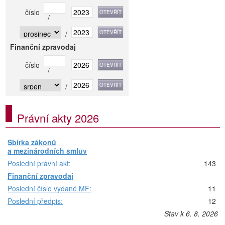
číslo
/
/
Finanční zpravodaj
číslo
/
/
Právní akty 2026
Sbírka zákonů
a mezinárodních smluv
Poslední právní akt:
143
Finanční zpravodaj
Poslední číslo vydané MF:
11
Poslední předpis:
12
Stav k 6. 8. 2026