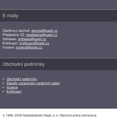
E-maily
Zásilkový obchod:
obchod@sagit.cz
Předplatné ÚZ:
predplatne@sagit.cz
Software:
software@sagit.cz
Knihkupci:
knihkupci@sagit.cz
Inzerce:
inzerce@sagit.cz
Obchodní podmínky
Obchodní podmínky
Zásady zpracování osobních údajů
Inzerce
Knihkupci
© 1996–2026 Nakladatelství Sagit, a. s. Všechna práva vyhrazena.