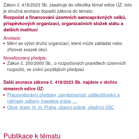
Zákon č. 418/2023 Sb. zasahuje do několika témat edice ÚZ; toto
je stručná anotace dopadů zákona do tématu:
Rozpočet a financování územních samosprávných celků,
příspěvkových organizací, organizačních složek státu a
dalších institucí
Anotace:
Mění se výčet druhů organizací, které může zakládat nebo
zřizovat svazek obcí.
Novelizovaný předpis:
Zákon č. 250/2000 Sb., o rozpočtových pravidlech územních
rozpočtů, ve znění pozdějších předpisů
Další anotace zákona č. 418/2023 Sb. najdete v těchto
tématech edice ÚZ:
Pracovněprávní předpisy, zaměstnanost, odškodňování a
náhrady, odbory, inspekce práce, ...
Obce, kraje, hl. m. Praha, obecní policie, úředníci ÚSC
Publikace k tématu