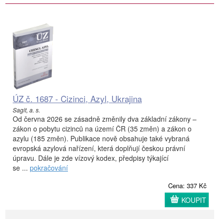
ÚZ č. 1687 - Cizinci, Azyl, Ukrajina
Sagit, a. s.
Od června 2026 se zásadně změnily dva základní zákony –
zákon o pobytu cizinců na území ČR (35 změn) a zákon o
azylu (185 změn). Publikace nově obsahuje také vybraná
evropská azylová nařízení, která doplňují českou právní
úpravu. Dále je zde vízový kodex, předpisy týkající
se ...
pokračování
Cena: 337 Kč
KOUPIT