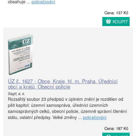
obsahuje ...
pokračování
Cena: 137 Kč
KOUPIT
ÚZ č. 1627 - Obce, Kraje, hl. m. Praha, Úředníci
obcí a krajů, Obecní policie
Sagit, a. s.
Rozsáhlý soubor 23 předpisů v úplném znění je rozdělen od
pěti kapitol: územní samospráva, úředníci územních
samosprávných celků, obecní policie, územně správní členění
státu, ostatní předpisy. Velké změny ...
pokračování
Cena: 187 Kč