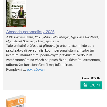
Abeceda personalisty 2026
JUDr. Dominik Brůha, Ph.D., JUDr. Petr Bukovjan, Mgr. Dana Roučková,
Mgr. Zdeněk Schmied, - Anag, spol. s r. o.
Tato unikátní průřezová příručka je určena všem, kdo se v
praxi zabývají personalistikou – personalistům a mzdovým
účetním, manažerům, podnikovým právníkům, vedoucím
zaměstnancům na všech stupních řízení, účetním, asistentům,
odborovým funkcionářům či majitelům firem.
Komplexní ...
pokračování
Cena: 879 Kč
KOUPIT