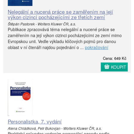
Nelegální a nucená práce se zaměřením na její
výkon cizinci pocházejícími ze třetích zemí
Štěpán Pastorek - Wolters Kluwer ČR, a.s.
Publikace zpracovává téma nelegální a nucené práce se
zaměřením na její výkon cizinci pocházejícími ze zemí mimo
Evropskou unii. Vedle výkladu klíčových pojmů pro danou
oblast v ní čtenáři najdou pojednání o ...
pokračování
Cena: 649 Kč
KOUPIT
Personalistka, 7. vydání
Alena Chládková, Petr Bukovjan - Wolters Kluwer ČR, a.s.
Praktický průvodce vedením personální agendy podle