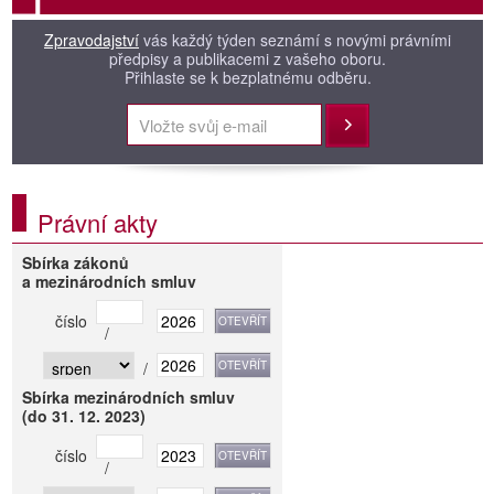
Zpravodajství
vás každý týden seznámí s novými právními
předpisy a publikacemi z vašeho oboru.
Přihlaste se k bezplatnému odběru.
Přihlásit
Právní akty
Sbírka zákonů
a mezinárodních smluv
číslo
/
/
Sbírka mezinárodních smluv
(do 31. 12. 2023)
číslo
/