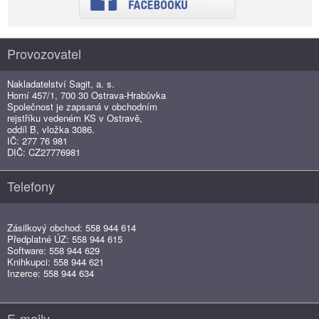
Provozovatel
Nakladatelství Sagit, a. s.
Horní 457/1, 700 30 Ostrava-Hrabůvka
Společnost je zapsaná v obchodním
rejstříku vedeném KS v Ostravě,
oddíl B, vložka 3086.
IČ: 277 76 981
DIČ: CZ27776981
Telefony
Zásilkový obchod: 558 944 614
Předplatné ÚZ: 558 944 615
Software: 558 944 629
Knihkupci: 558 944 621
Inzerce: 558 944 634
E-maily