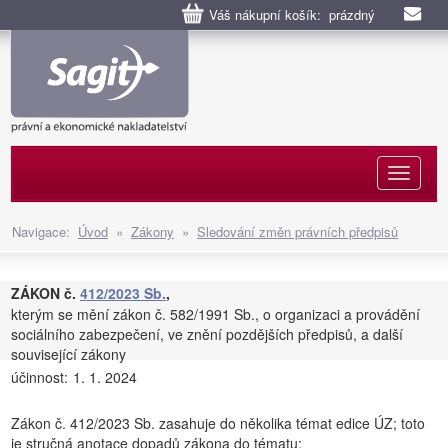
Váš nákupní košík: prázdný
Naviga
Navigace:
Úvod
»
Zákony
»
Sledování změn právních předpisů
ZÁKON č.
412/2023 Sb.
,
kterým se mění zákon č. 582/1991 Sb., o organizaci a provádění
sociálního zabezpečení, ve znění pozdějších předpisů, a další
související zákony
účinnost:
1. 1. 2024
Zákon č. 412/2023 Sb. zasahuje do několika témat edice ÚZ; toto
je stručná anotace dopadů zákona do tématu: