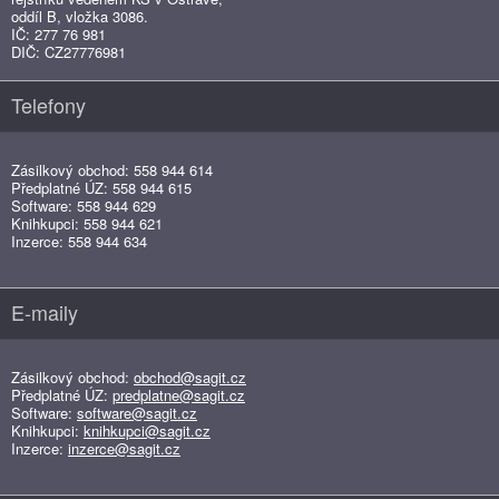
oddíl B, vložka 3086.
IČ: 277 76 981
DIČ: CZ27776981
Telefony
Zásilkový obchod: 558 944 614
Předplatné ÚZ: 558 944 615
Software: 558 944 629
Knihkupci: 558 944 621
Inzerce: 558 944 634
E-maily
Zásilkový obchod:
obchod@sagit.cz
Předplatné ÚZ:
predplatne@sagit.cz
Software:
software@sagit.cz
Knihkupci:
knihkupci@sagit.cz
Inzerce:
inzerce@sagit.cz