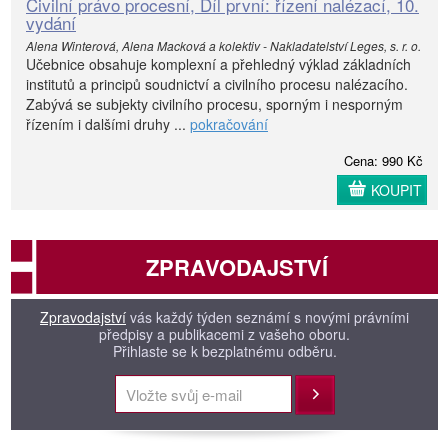
Civilní právo procesní, Díl první: řízení nalézací, 10.
vydání
Alena Winterová, Alena Macková a kolektiv - Nakladatelství Leges, s. r. o.
Učebnice obsahuje komplexní a přehledný výklad základních
institutů a principů soudnictví a civilního procesu nalézacího.
Zabývá se subjekty civilního procesu, sporným i nesporným
řízením i dalšími druhy ...
pokračování
Cena: 990 Kč
KOUPIT
ZPRAVODAJSTVÍ
Zpravodajství
vás každý týden seznámí s novými právními
předpisy a publikacemi z vašeho oboru.
Přihlaste se k bezplatnému odběru.
Přihlásit