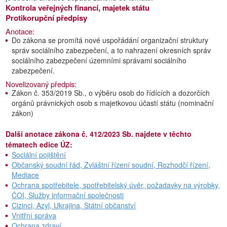
Kontrola veřejných financí, majetek státu
Protikorupční předpisy
Anotace:
Do zákona se promítá nové uspořádání organizační struktury
správ sociálního zabezpečení, a to nahrazení okresních správ
sociálního zabezpečení územními správami sociálního
zabezpečení.
Novelizovaný předpis:
Zákon č. 353/2019 Sb., o výběru osob do řídících a dozorčích
orgánů právnických osob s majetkovou účastí státu (nominační
zákon)
Další anotace zákona č. 412/2023 Sb. najdete v těchto
tématech edice ÚZ:
Sociální pojištění
Občanský soudní řád, Zvláštní řízení soudní, Rozhodčí řízení,
Mediace
Ochrana spotřebitele, spotřebitelský úvěr, požadavky na výrobky,
ČOI, Služby informační společnosti
Cizinci, Azyl, Ukrajina, Státní občanství
Vnitřní správa
Ochrana zdraví