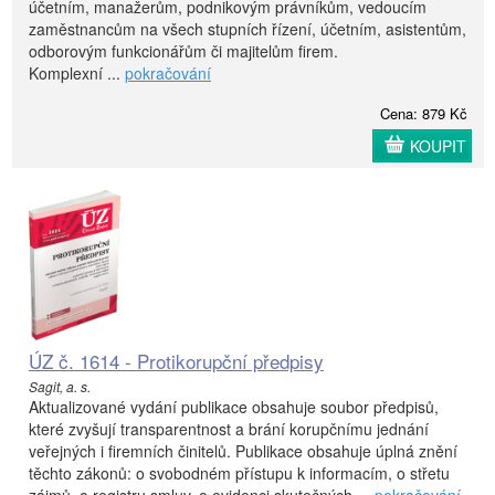
účetním, manažerům, podnikovým právníkům, vedoucím
zaměstnancům na všech stupních řízení, účetním, asistentům,
odborovým funkcionářům či majitelům firem.
Komplexní ...
pokračování
Cena: 879 Kč
KOUPIT
ÚZ č. 1614 - Protikorupční předpisy
Sagit, a. s.
Aktualizované vydání publikace obsahuje soubor předpisů,
které zvyšují transparentnost a brání korupčnímu jednání
veřejných i firemních činitelů. Publikace obsahuje úplná znění
těchto zákonů: o svobodném přístupu k informacím, o střetu
zájmů, o registru smluv, o evidenci skutečných ...
pokračování