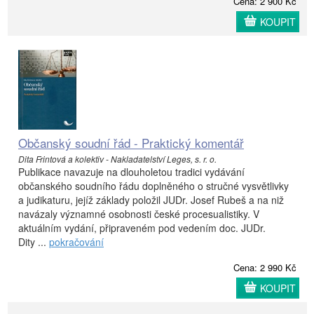
Cena: 2 900 Kč
KOUPIT
Občanský soudní řád - Praktický komentář
Dita Frintová a kolektiv - Nakladatelství Leges, s. r. o.
Publikace navazuje na dlouholetou tradici vydávání
občanského soudního řádu doplněného o stručné vysvětlivky
a judikaturu, jejíž základy položil JUDr. Josef Rubeš a na niž
navázaly významné osobnosti české procesualistiky. V
aktuálním vydání, připraveném pod vedením doc. JUDr.
Dity ...
pokračování
Cena: 2 990 Kč
KOUPIT