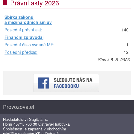
Právní akty 2026
Sbírka zákonů
a mezinárodních smluv
Poslední právní akt:
140
Finanční zpravodaj
Poslední číslo vydané MF:
11
Poslední předpis:
12
Stav k 5. 8. 2026
Provozovatel
Nakladatelství Sagit, a. s.
Horní 457/1, 700 30 Ostrava-Hrabůvka
Společnost je zapsaná v obchodním
rejstříku vedeném KS v Ostravě,