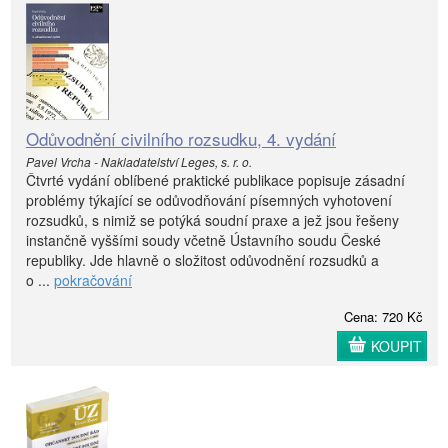
Odůvodnění civilního rozsudku, 4. vydání
Pavel Vrcha - Nakladatelství Leges, s. r. o.
Čtvrté vydání oblíbené praktické publikace popisuje zásadní
problémy týkající se odůvodňování písemných vyhotovení
rozsudků, s nimiž se potýká soudní praxe a jež jsou řešeny
instančně vyššími soudy včetně Ústavního soudu České
republiky. Jde hlavně o složitost odůvodnění rozsudků a
o ...
pokračování
Cena: 720 Kč
KOUPIT