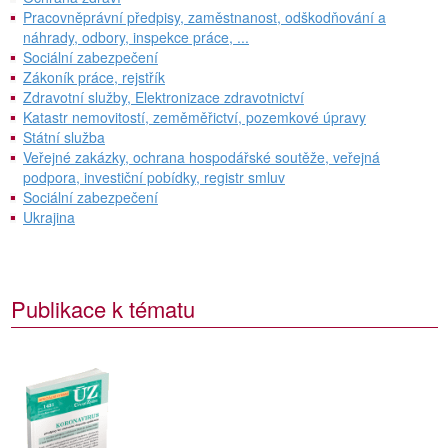
Pracovněprávní předpisy, zaměstnanost, odškodňování a
náhrady, odbory, inspekce práce, ...
Sociální zabezpečení
Zákoník práce, rejstřík
Zdravotní služby, Elektronizace zdravotnictví
Katastr nemovitostí, zeměměřictví, pozemkové úpravy
Státní služba
Veřejné zakázky, ochrana hospodářské soutěže, veřejná
podpora, investiční pobídky, registr smluv
Sociální zabezpečení
Ukrajina
Publikace k tématu