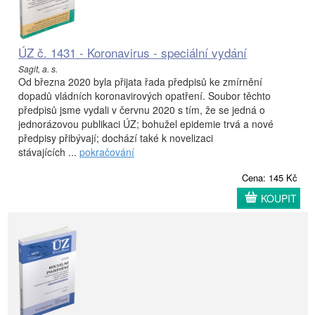
ÚZ č. 1431 - Koronavirus - speciální vydání
Sagit, a. s.
Od března 2020 byla přijata řada předpisů ke zmírnění
dopadů vládních koronavirových opatření. Soubor těchto
předpisů jsme vydali v červnu 2020 s tím, že se jedná o
jednorázovou publikaci ÚZ; bohužel epidemie trvá a nové
předpisy přibývají; dochází také k novelizaci
stávajících ...
pokračování
Cena: 145 Kč
KOUPIT