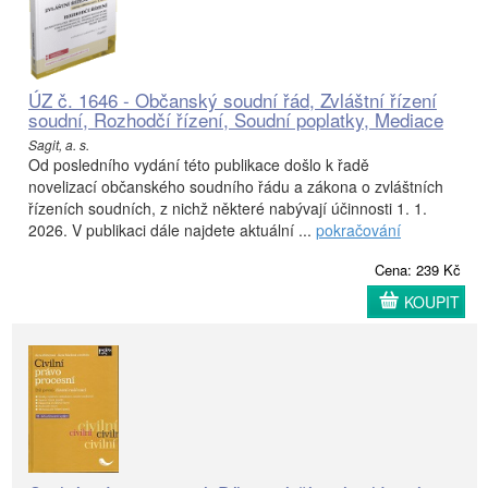
ÚZ č. 1646 - Občanský soudní řád, Zvláštní řízení
soudní, Rozhodčí řízení, Soudní poplatky, Mediace
Sagit, a. s.
Od posledního vydání této publikace došlo k řadě
novelizací občanského soudního řádu a zákona o zvláštních
řízeních soudních, z nichž některé nabývají účinnosti 1. 1.
2026. V publikaci dále najdete aktuální ...
pokračování
Cena: 239 Kč
KOUPIT