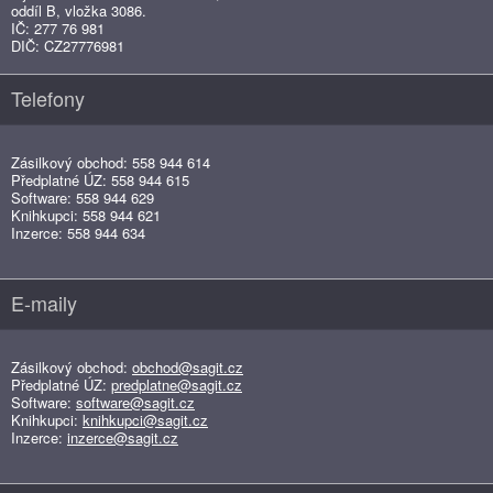
oddíl B, vložka 3086.
IČ: 277 76 981
DIČ: CZ27776981
Telefony
Zásilkový obchod: 558 944 614
Předplatné ÚZ: 558 944 615
Software: 558 944 629
Knihkupci: 558 944 621
Inzerce: 558 944 634
E-maily
Zásilkový obchod:
obchod@sagit.cz
Předplatné ÚZ:
predplatne@sagit.cz
Software:
software@sagit.cz
Knihkupci:
knihkupci@sagit.cz
Inzerce:
inzerce@sagit.cz