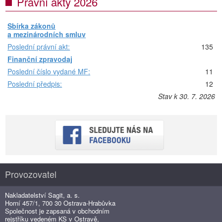
Právní akty 2026
Sbírka zákonů
a mezinárodních smluv
Poslední právní akt:
135
Finanční zpravodaj
Poslední číslo vydané MF:
11
Poslední předpis:
12
Stav k 30. 7. 2026
Provozovatel
Nakladatelství Sagit, a. s.
Horní 457/1, 700 30 Ostrava-Hrabůvka
Společnost je zapsaná v obchodním
rejstříku vedeném KS v Ostravě,