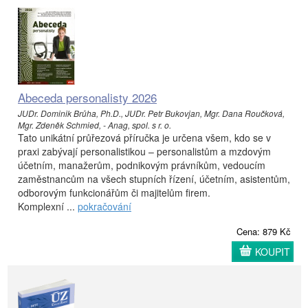
Abeceda personalisty 2026
JUDr. Dominik Brůha, Ph.D., JUDr. Petr Bukovjan, Mgr. Dana Roučková,
Mgr. Zdeněk Schmied, - Anag, spol. s r. o.
Tato unikátní průřezová příručka je určena všem, kdo se v
praxi zabývají personalistikou – personalistům a mzdovým
účetním, manažerům, podnikovým právníkům, vedoucím
zaměstnancům na všech stupních řízení, účetním, asistentům,
odborovým funkcionářům či majitelům firem.
Komplexní ...
pokračování
Cena: 879 Kč
KOUPIT