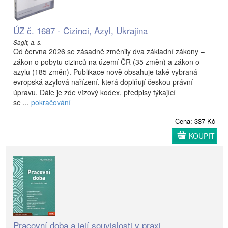
ÚZ č. 1687 - Cizinci, Azyl, Ukrajina
Sagit, a. s.
Od června 2026 se zásadně změnily dva základní zákony –
zákon o pobytu cizinců na území ČR (35 změn) a zákon o
azylu (185 změn). Publikace nově obsahuje také vybraná
evropská azylová nařízení, která doplňují českou právní
úpravu. Dále je zde vízový kodex, předpisy týkající
se ...
pokračování
Cena: 337 Kč
KOUPIT
Pracovní doba a její souvislosti v praxi