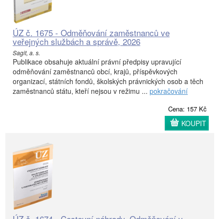
ÚZ č. 1675 - Odměňování zaměstnanců ve
veřejných službách a správě, 2026
Sagit, a. s.
Publikace obsahuje aktuální právní předpisy upravující
odměňování zaměstnanců obcí, krajů, příspěvkových
organizací, státních fondů, školských právnických osob a těch
zaměstnanců státu, kteří nejsou v režimu ...
pokračování
Cena: 157 Kč
KOUPIT
ÚZ č. 1674 - Cestovní náhrady, Odměňování v