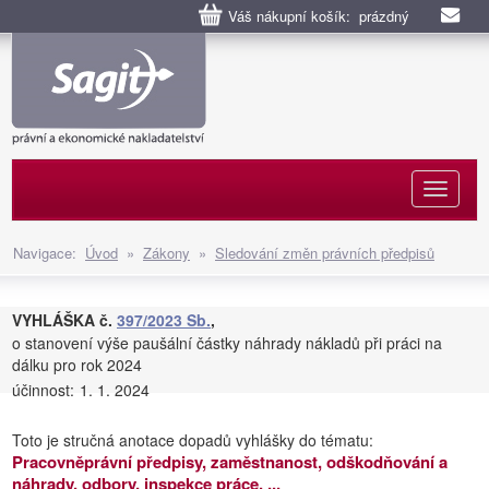
Váš nákupní košík: prázdný
Naviga
Navigace:
Úvod
»
Zákony
»
Sledování změn právních předpisů
VYHLÁŠKA č.
397/2023 Sb.
,
o stanovení výše paušální částky náhrady nákladů při práci na
dálku pro rok 2024
účinnost:
1. 1. 2024
Toto je stručná anotace dopadů vyhlášky do tématu:
Pracovněprávní předpisy, zaměstnanost, odškodňování a
náhrady, odbory, inspekce práce, ...