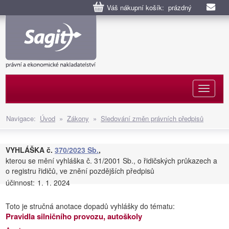
Váš nákupní košík: prázdný
Naviga
Navigace:
Úvod
»
Zákony
»
Sledování změn právních předpisů
VYHLÁŠKA č.
370/2023 Sb.
,
kterou se mění vyhláška č. 31/2001 Sb., o řidičských průkazech a
o registru řidičů, ve znění pozdějších předpisů
účinnost:
1. 1. 2024
Toto je stručná anotace dopadů vyhlášky do tématu:
Pravidla silničního provozu, autoškoly