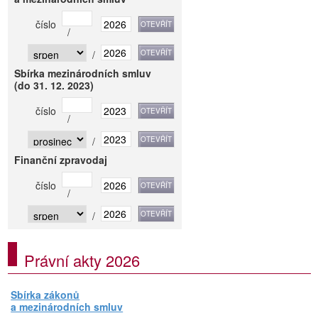
číslo
/
/
Sbírka mezinárodních smluv
(do 31. 12. 2023)
číslo
/
/
Finanční zpravodaj
číslo
/
/
Právní akty 2026
Sbírka zákonů
a mezinárodních smluv