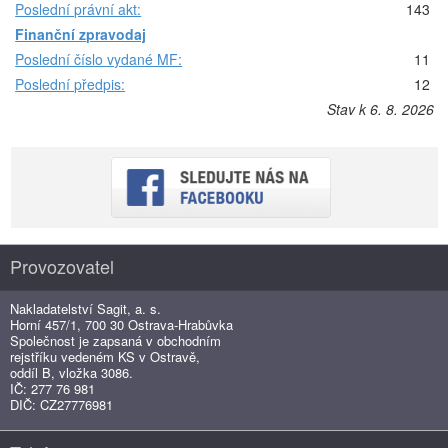
Poslední právní akt:
143
Finanční zpravodaj
Poslední číslo vydané MF:
11
Poslední předpis:
12
Stav k 6. 8. 2026
Provozovatel
Nakladatelství Sagit, a. s.
Horní 457/1, 700 30 Ostrava-Hrabůvka
Společnost je zapsaná v obchodním
rejstříku vedeném KS v Ostravě,
oddíl B, vložka 3086.
IČ: 277 76 981
DIČ: CZ27776981