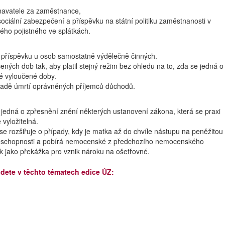
navatele za zaměstnance,
ociální zabezpečení a příspěvku na státní politiku zaměstnanosti v
ého pojistného ve splátkách.
 příspěvku u osob samostatně výdělečně činných.
ných dob tak, aby platil stejný režim bez ohledu na to, zda se jedná o
é vyloučené doby.
padě úmrtí oprávněných příjemců důchodů.
jedná o zpřesnění znění některých ustanovení zákona, která se praxi
 vyložitelná.
e rozšiřuje o případy, kdy je matka až do chvíle nástupu na peněžitou
neschopnosti a pobírá nemocenské z předchozího nemocenského
ek jako překážka pro vznik nároku na ošetřovné.
jdete v těchto tématech edice ÚZ: