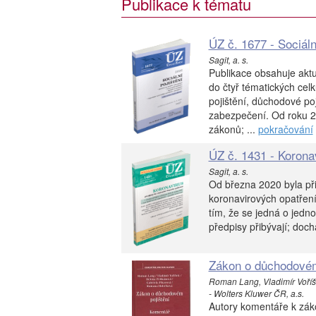
Publikace k tématu
ÚZ č. 1677 - Sociáln
Sagit, a. s.
Publikace obsahuje aktu
do čtyř tématických cel
pojištění, důchodové po
zabezpečení. Od roku 
zákonů; ...
pokračování
ÚZ č. 1431 - Koronav
Sagit, a. s.
Od března 2020 byla při
koronavirových opatření
tím, že se jedná o jedn
předpisy přibývají; dochá
Zákon o důchodovém
Roman Lang, Vladimír Voří
- Wolters Kluwer ČR, a.s.
Autory komentáře k zák