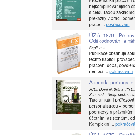
Problematika pracovní d
nejkomplikovanějších ob
s celou řadou základníc
překážky v práci, odmě
práce ...
pokračování
ÚZ č. 1679 - Pracov
Odškodňování a náh
Sagit, a. s.
Publikace obsahuje soub
těchto kapitol: prováděc
pracovní doba, dovolen
nemocí ...
pokračování
Abeceda personalis
JUDr. Dominik Brůha, Ph.D.
Schmied, - Anag, spol. s r. o
Tato unikátní průřezová
personalistikou – pers
podnikovým právníkům,
účetním, asistentům, od
Komplexní ...
pokračová
ÚZ č. 1675 - Odměň