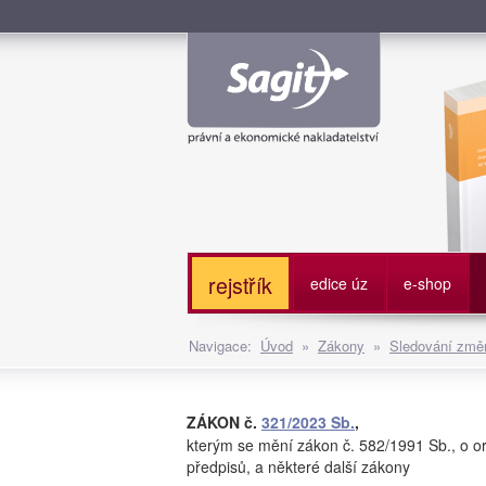
Služe
rejstřík
edice úz
e-shop
Navigace:
Úvod
»
Zákony
»
Sledování změn
ZÁKON č.
321/2023 Sb.
,
kterým se mění zákon č. 582/1991 Sb., o or
předpisů, a některé další zákony