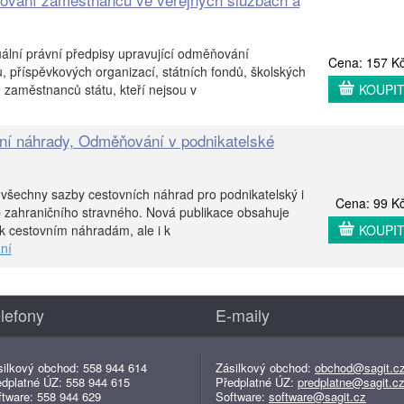
ální právní předpisy upravující odměňování
Cena: 157 K
, příspěvkových organizací, státních fondů, školských
 zaměstnanců státu, kteří nejsou v
KOUPI
ní náhrady, Odměňování v podnikatelské
všechny sazby cestovních náhrad pro podnikatelský i
Cena: 99 K
b zahraničního stravného. Nová publikace obsahuje
 k cestovním náhradám, ale i k
KOUPI
ní
lefony
E-maily
silkový obchod: 558 944 614
Zásilkový obchod:
obchod@sagit.c
edplatné ÚZ: 558 944 615
Předplatné ÚZ:
predplatne@sagit.c
ftware: 558 944 629
Software:
software@sagit.cz