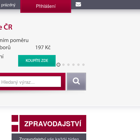
 prázdný
Přihlášení
užba, BIS, Zpravodajské
Vyhledat
ZPRAVODAJSTVÍ
Zpravodajství
vás každý týden