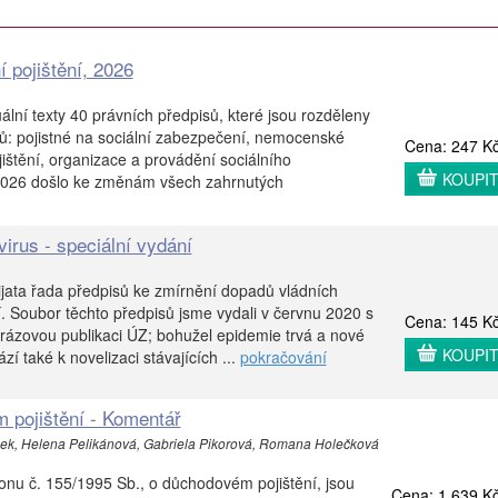
í pojištění, 2026
ální texty 40 právních předpisů, které jsou rozděleny
ků: pojistné na sociální zabezpečení, nemocenské
Cena: 247 K
jištění, organizace a provádění sociálního
KOUPI
2026 došlo ke změnám všech zahrnutých
irus - speciální vydání
jata řada předpisů ke zmírnění dopadů vládních
. Soubor těchto předpisů jsme vydali v červnu 2020 s
Cena: 145 K
orázovou publikaci ÚZ; bohužel epidemie trvá a nové
KOUPI
zí také k novelizaci stávajících ...
pokračování
 pojištění - Komentář
šek, Helena Pelikánová, Gabriela Pikorová, Romana Holečková
onu č. 155/1995 Sb., o důchodovém pojištění, jsou
Cena: 1 639 K