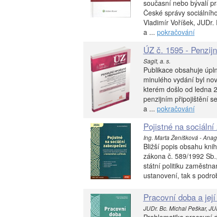
současní nebo bývalí pr
České správy sociálníh
Vladimír Voříšek, JUDr.
a ...
pokračování
ÚZ č. 1595 - Penzijní
Sagit, a. s.
Publikace obsahuje úpln
minulého vydání byl no
kterém došlo od ledna 
penzijním připojištění 
a ...
pokračování
Pojistné na sociáln
Ing. Marta Ženíšková - Anag, 
Bližší popis obsahu kni
zákona č. 589/1992 Sb.,
státní politiku zaměstna
ustanovení, tak s podro
Pracovní doba a její 
JUDr. Bc. Michal Peškar, JUD