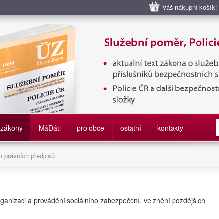
Váš nákupní košík:
bní poměr příslušníků bezpečnostních sborů, Policie ČR, Vězeňská sl
služby
zákony
M
á
D
áti
pro obce
ostatní
kontakty
 právních předpisů
ganizaci a provádění sociálního zabezpečení, ve znění pozdějších