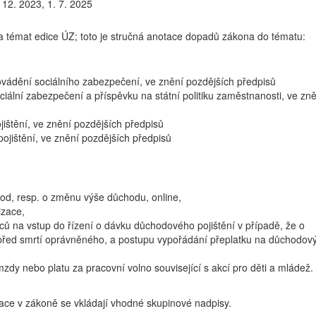
 12. 2023, 1. 7. 2025
a témat edice ÚZ; toto je stručná anotace dopadů zákona do tématu:
ovádění sociálního zabezpečení, ve znění pozdějších předpisů
iální zabezpečení a příspěvku na státní politiku zaměstnanosti, ve zn
ištění, ve znění pozdějších předpisů
jištění, ve znění pozdějších předpisů
od, resp. o změnu výše důchodu, online,
izace,
ců na vstup do řízení o dávku důchodového pojištění v případě, že o
řed smrtí oprávněného, a postupu vypořádání přeplatku na důchodov
dy nebo platu za pracovní volno související s akcí pro děti a mládež.
tace v zákoně se vkládají vhodné skupinové nadpisy.