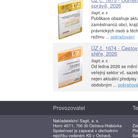
správě, 2026
Sagit, a. s.
Publikace obsahuje aktu
zaměstnanců obcí, krajů
právnických osob a těch
režimu ...
pokračování
ÚZ č. 1674 - Cestov
sféře, 2026
Sagit, a. s.
Od ledna 2026 se mění 
veřejný sektor vč. saze
nejen aktuální předpisy
obdobným ...
pokračová
Provozovatel
Te
Nakladatelství Sagit, a. s.
Horní 457/1, 700 30 Ostrava-Hrabůvka
Zá
Společnost je zapsaná v obchodním
Př
rejstříku vedeném KS v Ostravě,
So