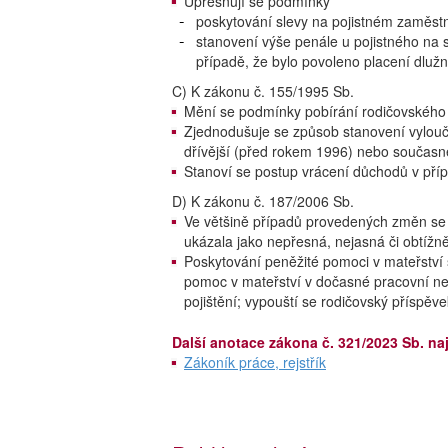
Upřesňují se podmínky
poskytování slevy na pojistném zaměst
stanovení výše penále u pojistného na s
případě, že bylo povoleno placení dlužn
C) K zákonu č. 155/1995 Sb.
Mění se podmínky pobírání rodičovského
Zjednodušuje se způsob stanovení vylouče
dřívější (před rokem 1996) nebo současn
Stanoví se postup vrácení důchodů v pří
D) K zákonu č. 187/2006 Sb.
Ve většině případů provedených změn se 
ukázala jako nepřesná, nejasná či obtížně
Poskytování peněžité pomoci v mateřství s
pomoc v mateřství v dočasné pracovní 
pojištění; vypouští se rodičovský příspěv
Další anotace zákona č. 321/2023 Sb. na
Zákoník práce, rejstřík