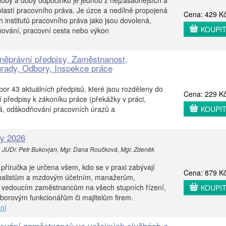
oby a doby odpočinku je jednou z nejzásadnějších a
lastí pracovního práva. Je úzce a nedílně propojená
Cena: 429 K
h institutů pracovního práva jako jsou dovolená,
KOUPI
ňování, pracovní cesta nebo výkon
něprávní předpisy, Zaměstnanost,
rady, Odbory, Inspekce práce
or 43 aktuálních předpisů, které jsou rozděleny do
Cena: 229 K
í předpisy k zákoníku práce (překážky v práci,
á, odškodňování pracovních úrazů a
KOUPI
ty 2026
, JUDr. Petr Bukovjan, Mgr. Dana Roučková, Mgr. Zdeněk
.
 příručka je určena všem, kdo se v praxi zabývají
Cena: 879 K
onalistům a mzdovým účetním, manažerům,
 vedoucím zaměstnancům na všech stupních řízení,
KOUPI
borovým funkcionářům či majitelům firem.
ní
ování zaměstnanců ve veřejných službách a