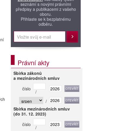
seznámí s novými právními
předpisy a publikacemi z vašeho
oboru.
Přihlaste se k bezplatnému
odběru.
Přihlásit
ění
Právní akty
Sbírka zákonů
a mezinárodních smluv
číslo
/
ých
/
Sbírka mezinárodních smluv
(do 31. 12. 2023)
číslo
/