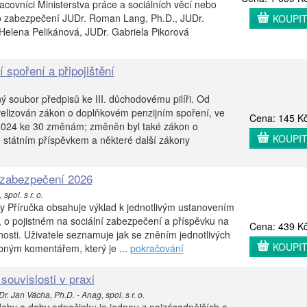
acovníci Ministerstva práce a sociálních věcí nebo
o zabezpečení JUDr. Roman Lang, Ph.D., JUDr.
KOUPI
 Helena Pelikánová, JUDr. Gabriela Pikorová
 spoření a připojištění
ý soubor předpisů ke III. důchodovému pilíři. Od
velizován zákon o doplňkovém penzijním spoření, ve
Cena: 145 K
2024 ke 30 změnám; změněn byl také zákon o
KOUPI
se státním příspěvkem a některé další zákony
í zabezpečení 2026
spol. s r. o.
hy Příručka obsahuje výklad k jednotlivým ustanovením
 o pojistném na sociální zabezpečení a příspěvku na
Cena: 439 K
nosti. Uživatele seznamuje jak se zněním jednotlivých
KOUPI
bným komentářem, který je ...
pokračování
souvislosti v praxi
r. Jan Vácha, Ph.D. - Anag, spol. s r. o.