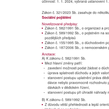
účinnost:
1. 1. 2024, vybraná ustanovení 1.
Zákon č. 321/2023 Sb. zasahuje do několik
Sociální pojištění
Novelizované předpisy:
Zákon č. 582/1991 Sb., o organizaci a pr
Zákon č. 589/1992 Sb., o pojistném na soc
pozdějších předpisů
Zákon č. 155/1995 Sb., o důchodovém poj
Zákon č. 187/2006 Sb., o nemocenském po
Anotace:
A) K zákonu č. 582/1991 Sb.
Mezi hlavní změny patří:
zavedení možnosti podat žádost o důch
úprava splatnosti důchodu a jejich valor
stanovení postupu uplatnění práva dědi
dávce nebylo pravomocně rozhodnuto p
dávkách v dědickém řízení,
stanovení postupu při úhradě náhrady mz
B) K zákonu č. 589/1992 Sb.
Z důvodu větší přehlednosti a lepší orien