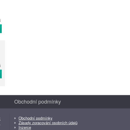
č
T
č
T
Obchodní podmínky
Obchodní podmínky
z
Zásady zpracování osobních údajů
z
Inzerce