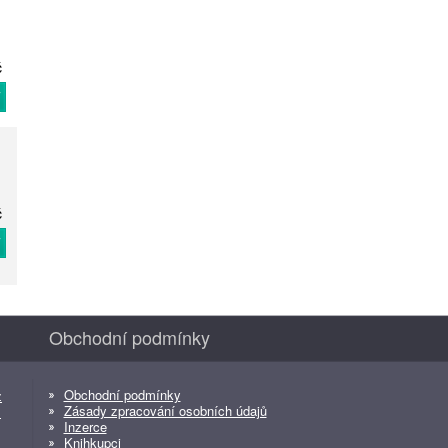
č
T
č
T
Obchodní podmínky
Obchodní podmínky
z
Zásady zpracování osobních údajů
z
Inzerce
Knihkupci