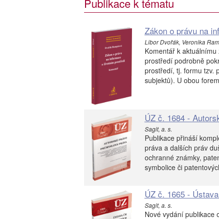
Publikace k tématu
Zákon o právu na in
Libor Dvořák, Veronika Ramp
Komentář k aktuálnímu 
prostředí podrobně pokr
prostředí, tj. formu tzv.
subjektů). U obou forem
ÚZ č. 1684 - Autors
Sagit, a. s.
Publikace přináší kompl
práva a dalších práv du
ochranné známky, paten
symbolice či patentovýc
ÚZ č. 1665 - Ústava
Sagit, a. s.
Nové vydání publikace o