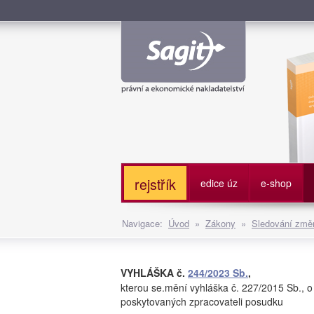
Služe
rejstřík
edice úz
e-shop
Navigace:
Úvod
»
Zákony
»
Sledování změn
VYHLÁŠKA č.
244/2023 Sb.
,
kterou se.mění vyhláška č. 227/2015 Sb., 
poskytovaných zpracovateli posudku