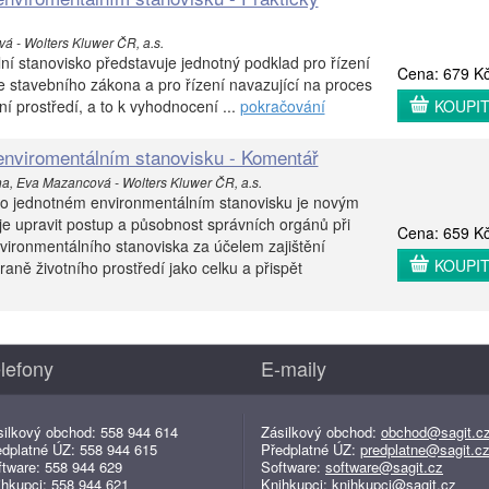
vá - Wolters Kluwer ČR, a.s.
í stanovisko představuje jednotný podklad pro řízení
Cena: 679 K
 stavebního zákona a pro řízení navazující na proces
ní prostředí, a to k vyhodnocení ...
pokračování
KOUPI
enviromentálním stanovisku - Komentář
na, Eva Mazancová - Wolters Kluwer ČR, a.s.
 o jednotném environmentálním stanovisku je novým
je upravit postup a působnost správních orgánů při
Cena: 659 K
ironmentálního stanoviska za účelem zajištění
KOUPI
aně životního prostředí jako celku a přispět
lefony
E-maily
silkový obchod: 558 944 614
Zásilkový obchod:
obchod@sagit.c
edplatné ÚZ: 558 944 615
Předplatné ÚZ:
predplatne@sagit.c
ftware: 558 944 629
Software:
software@sagit.cz
ihkupci: 558 944 621
Knihkupci:
knihkupci@sagit.cz