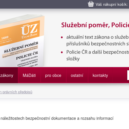
Váš nákupní košík:
bní poměr příslušníků bezpečnostních sborů, Policie ČR, Vězeňská sl
služby
zákony
M
á
D
áti
pro obce
ostatní
kontakty
 právních předpisů
o náležitostech bezpečnostní dokumentace a rozsahu informací