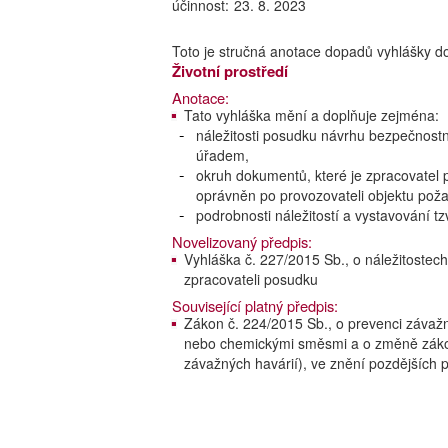
účinnost:
23. 8. 2023
Toto je stručná anotace dopadů vyhlášky d
Životní prostředí
Anotace:
Tato vyhláška mění a doplňuje zejména:
náležitosti posudku návrhu bezpečnost
úřadem,
okruh dokumentů, které je zpracovatel
oprávněn po provozovateli objektu pož
podrobnosti náležitostí a vystavování t
Novelizovaný předpis:
Vyhláška č. 227/2015 Sb., o náležitoste
zpracovateli posudku
Související platný předpis:
Zákon č. 224/2015 Sb., o prevenci záva
nebo chemickými směsmi a o změně zákona
závažných havárií), ve znění pozdějších 