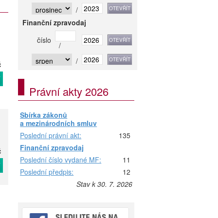
/
Finanční zpravodaj
číslo
/
/
č
T
Právní akty 2026
Sbírka zákonů
a mezinárodních smluv
Poslední právní akt:
135
Finanční zpravodaj
č
Poslední číslo vydané MF:
11
T
Poslední předpis:
12
Stav k 30. 7. 2026