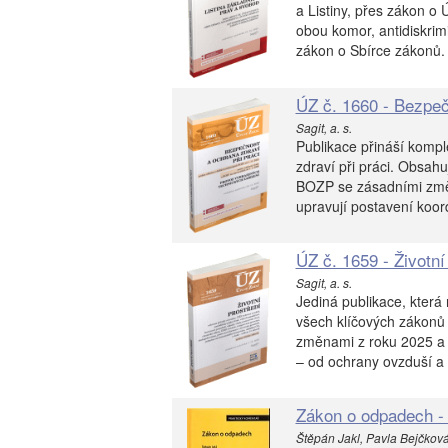
a Listiny, přes zákon o
obou komor, antidiskrim
zákon o Sbírce zákonů.
ÚZ č. 1660 - Bezpeč
Sagit, a. s.
Publikace přináší kompl
zdraví při práci. Obsah
BOZP se zásadními změn
upravují postavení koor
ÚZ č. 1659 - Životní
Sagit, a. s.
Jediná publikace, která
všech klíčových zákonů 
změnami z roku 2025 a 
– od ochrany ovzduší a 
Zákon o odpadech -
Štěpán Jakl, Pavla Bejčková