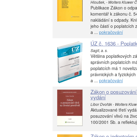
Hloušek, - Wolters Kluwer Č
Publikace Zákon o odpa
komentář k zákonu č. 54
nakládání s odpady. Kn
jeho částí o poplatcích
a ...
pokračování
ÚZ č. 1636 - Poplatk
Sagit, a. s.
Většina poplatkových z
správních poplatcích má
poplatcích má 1 noveliz
právnických a fyzických
a ...
pokračování
Zákon o posuzování v
vydání
Libor Dvořák - Wolters Kluw
Aktualizované třetí vy
posuzování vlivů na živ
100/2001 Sb. a reflektuje
Zákon o jednotném e