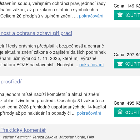
 Ústavním soudu, veřejném ochránci práv, jednací řády
Cena: 149 K
inační zákon, až po zákon o státních symbolech a
KOUPI
 Celkem 26 předpisů v úplném znění. ...
pokračování
nost a ochrana zdraví při práci
etní texty právních předpisů k bezpečnosti a ochraně
uje aktuální znění zákona o zajištění dalších podmínek
Cena: 297 K
ami účinnými od 1. 11. 2025, které mj. výrazně
KOUPI
dinátora BOZP na staveništi. Nechybí ...
pokračování
 prostředí
 na jednom místě nabízí kompletní a aktuální znění
z oblasti životního prostředí. Obsahuje 31 zákonů se
Cena: 495 K
od ledna 2026 přehledně uspořádaných do 14 kapitol
KOUPI
přírody až po nakládání s odpady či ...
pokračování
 Praktický komentář
, Václav Petrmichl, Tereza Žáková, Miroslav Horák, Filip