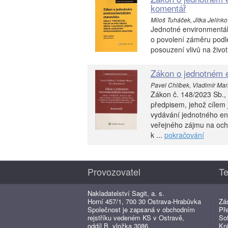
komentář
Miloš Tuháček, Jitka Jelínko
Jednotné environmentáln
o povolení záměru podle
posouzení vlivů na život
Zákon o jednotném 
Pavel Chlíbek, Vladimír Ma
Zákon č. 148/2023 Sb.,
předpisem, jehož cílem 
vydávání jednotného env
veřejného zájmu na ochr
k ...
pokračování
Provozovatel
Te
Nakladatelství Sagit, a. s.
Horní 457/1, 700 30 Ostrava-Hrabůvka
Zá
Společnost je zapsaná v obchodním
Př
rejstříku vedeném KS v Ostravě,
So
oddíl B, vložka 3086.
Kn