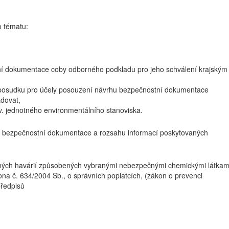
o tématu:
ní dokumentace coby odborného podkladu pro jeho schválení krajským
 posudku pro účely posouzení návrhu bezpečnostní dokumentace
adovat,
zv. jednotného environmentálního stanoviska.
ch bezpečnostní dokumentace a rozsahu informací poskytovaných
žných havárií způsobených vybranými nebezpečnými chemickými látkam
 č. 634/2004 Sb., o správních poplatcích, (zákon o prevenci
předpisů