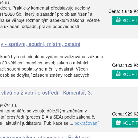
R, a.s.
dech. Praktický komentář představuje ucelený
Cena: 1 649 K
1/2020 Sb., který je zásadní pro oblast řízení a
iha se věnuje rozmanitým aspektům zákona, včetně
KOUPI
 za ukládání odpadů, právní odpovědnosti
y - správní, soudní, místní, ostatní
ákonů byla od minulého vydání novelizována: zákon o
 20 větších i menších novel; zákon o místních
Cena: 123 K
aci; soudní poplatky se měnily dvakrát. Všech
KOUPI
 osob se dotýkají zásadní změny rozhlasových
livů na životní prostředí - Komentář, 3.
er ČR, a.s.
dání komentáře se věnuje důležitým změnám v
Cena: 929 K
otní prostředí (proces EIA a SEA) podle zákona č.
 i aktuální judikaturu. Publikace se ...
pokračování
KOUPI
nviromentálním stanovisku - Praktický