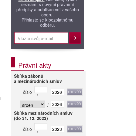
seznámí s novými právními
předpisy a publikacemi z vašeho
oboru.
Přihlaste se k bezplatnému
odběru.
Přihlásit
Právní akty
Sbírka zákonů
a mezinárodních smluv
číslo
/
i
/
Sbírka mezinárodních smluv
(do 31. 12. 2023)
číslo
/