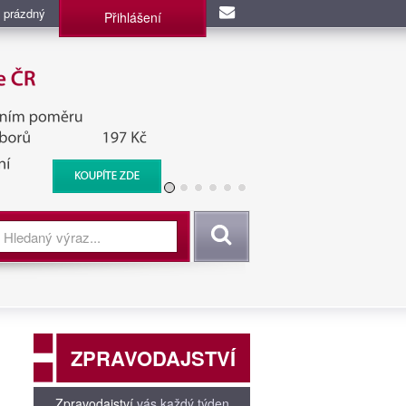
 prázdný
Přihlášení
užba, BIS, Zpravodajské
Vyhledat
ZPRAVODAJSTVÍ
Zpravodajství
vás každý týden