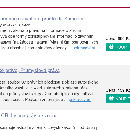
formace o životním prostředí. Komentář
írová - C. H. Beck
znění zákona o právu na informace o životním
ývá obě formy zpřístupňování informací o životním
Cena: 690 K
 pasivní (na žádost) i aktivní (vlastní činností povinných
KOUPI
 jsou obsáhleji komentovány důvody ...
pokračování
ké právo, Průmyslová práva
etní soubor 37 právních předpisů z oblasti autorského
ševního vlastnictví – od autorského zákona přes
Cena: 159 K
ty a průmyslové vzory až po předpisy o olympijské
KOUPI
h zástupcích. Poslední změny jsou ...
pokračování
 ČR, Listina práv a svobod
bsahuje aktuální znění klíčových zákonů – od Ústavy