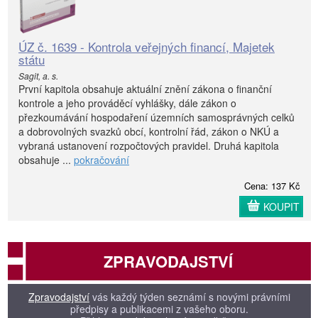
ÚZ č. 1639 - Kontrola veřejných financí, Majetek
státu
Sagit, a. s.
První kapitola obsahuje aktuální znění zákona o finanční
kontrole a jeho prováděcí vyhlášky, dále zákon o
přezkoumávání hospodaření územních samosprávných celků
a dobrovolných svazků obcí, kontrolní řád, zákon o NKÚ a
vybraná ustanovení rozpočtových pravidel. Druhá kapitola
obsahuje ...
pokračování
Cena: 137 Kč
KOUPIT
ZPRAVODAJSTVÍ
Zpravodajství
vás každý týden seznámí s novými právními
předpisy a publikacemi z vašeho oboru.