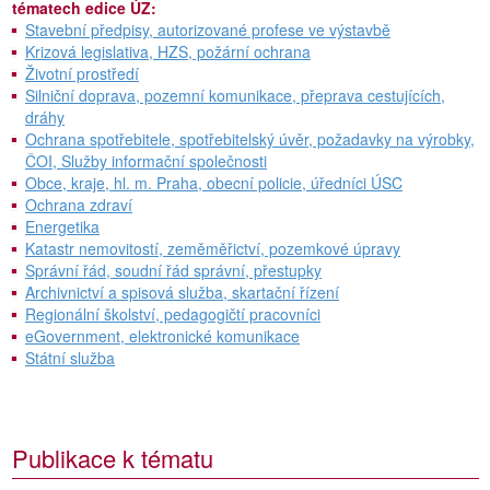
tématech edice ÚZ:
Stavební předpisy, autorizované profese ve výstavbě
Krizová legislativa, HZS, požární ochrana
Životní prostředí
Silniční doprava, pozemní komunikace, přeprava cestujících,
dráhy
Ochrana spotřebitele, spotřebitelský úvěr, požadavky na výrobky,
ČOI, Služby informační společnosti
Obce, kraje, hl. m. Praha, obecní policie, úředníci ÚSC
Ochrana zdraví
Energetika
Katastr nemovitostí, zeměměřictví, pozemkové úpravy
Správní řád, soudní řád správní, přestupky
Archivnictví a spisová služba, skartační řízení
Regionální školství, pedagogičtí pracovníci
eGovernment, elektronické komunikace
Státní služba
Publikace k tématu