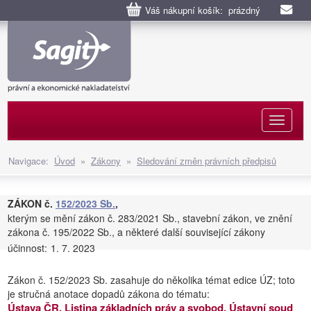
Váš nákupní košík: prázdný
Naviga
Navigace:
Úvod
»
Zákony
»
Sledování změn právních předpisů
ZÁKON č.
152/2023 Sb.
,
kterým se mění zákon č. 283/2021 Sb., stavební zákon, ve znění
zákona č. 195/2022 Sb., a některé další související zákony
účinnost:
1. 7. 2023
Zákon č. 152/2023 Sb. zasahuje do několika témat edice ÚZ; toto
je stručná anotace dopadů zákona do tématu:
Ústava ČR, Listina základních práv a svobod, Ústavní soud