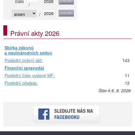
číslo
/
/
Právní akty 2026
Sbírka zákonů
a mezinárodních smluv
Poslední právní akt:
143
Finanční zpravodaj
Poslední číslo vydané MF:
11
Poslední předpis:
12
Stav k 6. 8. 2026