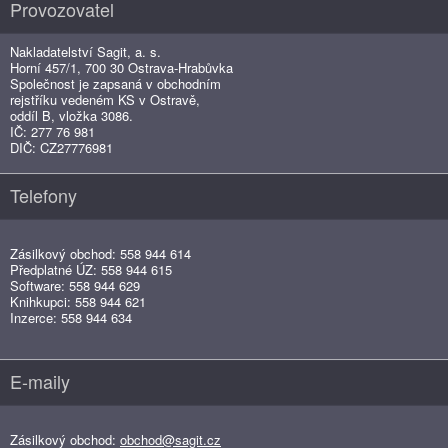
Provozovatel
Nakladatelství Sagit, a. s.
Horní 457/1, 700 30 Ostrava-Hrabůvka
Společnost je zapsaná v obchodním
rejstříku vedeném KS v Ostravě,
oddíl B, vložka 3086.
IČ: 277 76 981
DIČ: CZ27776981
Telefony
Zásilkový obchod: 558 944 614
Předplatné ÚZ: 558 944 615
Software: 558 944 629
Knihkupci: 558 944 621
Inzerce: 558 944 634
E-maily
Zásilkový obchod:
obchod@sagit.cz