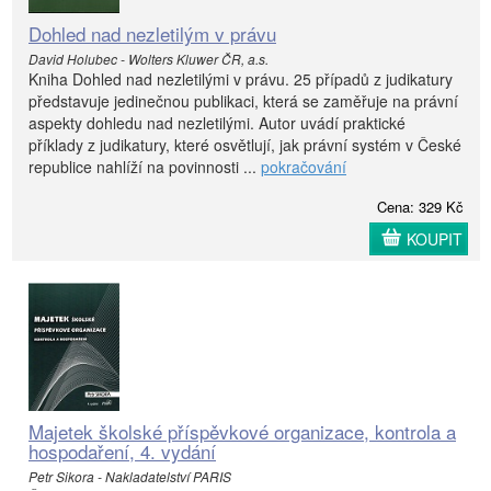
Dohled nad nezletilým v právu
David Holubec - Wolters Kluwer ČR, a.s.
Kniha Dohled nad nezletilými v právu. 25 případů z judikatury
představuje jedinečnou publikaci, která se zaměřuje na právní
aspekty dohledu nad nezletilými. Autor uvádí praktické
příklady z judikatury, které osvětlují, jak právní systém v České
republice nahlíží na povinnosti ...
pokračování
Cena: 329 Kč
KOUPIT
Majetek školské příspěvkové organizace, kontrola a
hospodaření, 4. vydání
Petr Sikora - Nakladatelství PARIS