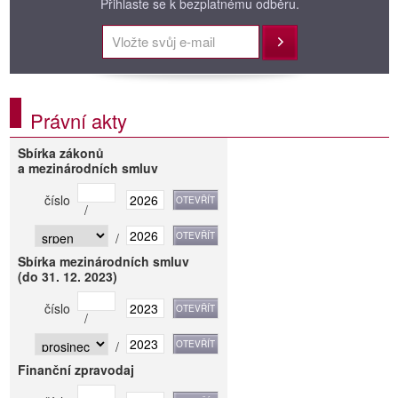
Přihlaste se k bezplatnému odběru.
Přihlásit
Právní akty
Sbírka zákonů
a mezinárodních smluv
číslo
/
/
Sbírka mezinárodních smluv
(do 31. 12. 2023)
číslo
/
/
Finanční zpravodaj