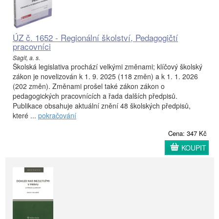
ÚZ č. 1652 - Regionální školství, Pedagogičtí
pracovníci
Sagit, a. s.
Školská legislativa prochází velkými změnami; klíčový školský
zákon je novelizován k 1. 9. 2025 (118 změn) a k 1. 1. 2026
(202 změn). Změnami prošel také zákon zákon o
pedagogických pracovnících a řada dalších předpisů.
Publikace obsahuje aktuální znění 48 školských předpisů,
které ...
pokračování
Cena: 347 Kč
KOUPIT