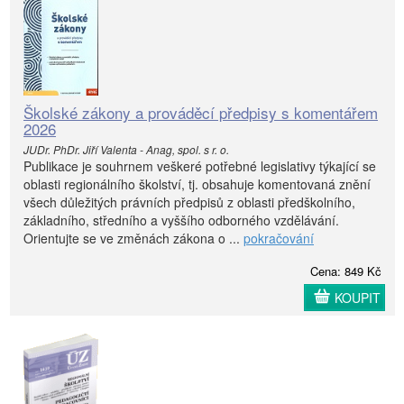
Školské zákony a prováděcí předpisy s komentářem
2026
JUDr. PhDr. Jiří Valenta - Anag, spol. s r. o.
Publikace je souhrnem veškeré potřebné legislativy týkající se
oblasti regionálního školství, tj. obsahuje komentovaná znění
všech důležitých právních předpisů z oblasti předškolního,
základního, středního a vyššího odborného vzdělávání.
Orientujte se ve změnách zákona o ...
pokračování
Cena: 849 Kč
KOUPIT