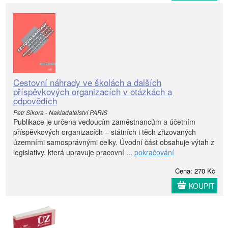
Cestovní náhrady ve školách a dalších
příspěvkových organizacích v otázkách a
odpovědích
Petr Sikora - Nakladatelství PARIS
Publikace je určena vedoucím zaměstnancům a účetním
příspěvkových organizacích – státních i těch zřizovaných
územními samosprávnými celky. Úvodní část obsahuje výtah z
legislativy, která upravuje pracovní ...
pokračování
Cena: 270 Kč
KOUPIT