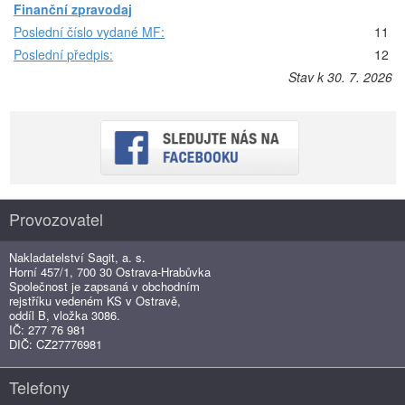
Finanční zpravodaj
Poslední číslo vydané MF:
11
Poslední předpis:
12
Stav k 30. 7. 2026
Provozovatel
Nakladatelství Sagit, a. s.
Horní 457/1, 700 30 Ostrava-Hrabůvka
Společnost je zapsaná v obchodním
rejstříku vedeném KS v Ostravě,
oddíl B, vložka 3086.
IČ: 277 76 981
DIČ: CZ27776981
Telefony