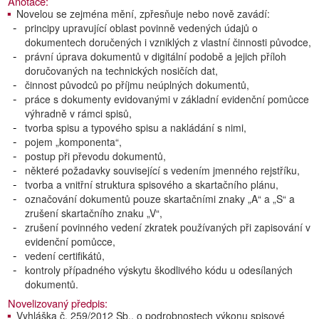
Anotace:
Novelou se zejména mění, zpřesňuje nebo nově zavádí:
principy upravující oblast povinně vedených údajů o
dokumentech doručených i vzniklých z vlastní činnosti původce,
právní úprava dokumentů v digitální podobě a jejich příloh
doručovaných na technických nosičích dat,
činnost původců po příjmu neúplných dokumentů,
práce s dokumenty evidovanými v základní evidenční pomůcce
výhradně v rámci spisů,
tvorba spisu a typového spisu a nakládání s nimi,
pojem „komponenta“,
postup při převodu dokumentů,
některé požadavky související s vedením jmenného rejstříku,
tvorba a vnitřní struktura spisového a skartačního plánu,
označování dokumentů pouze skartačními znaky „A“ a „S“ a
zrušení skartačního znaku „V“,
zrušení povinného vedení zkratek používaných při zapisování v
evidenční pomůcce,
vedení certifikátů,
kontroly případného výskytu škodlivého kódu u odesílaných
dokumentů.
Novelizovaný předpis:
Vyhláška č. 259/2012 Sb., o podrobnostech výkonu spisové