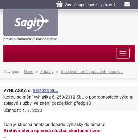
Váš nákupní košík: prázdný
Naviga
Navigace:
Úvod
»
Zákony
»
Sledování změn právních předpisů
VYHLÁŠKA č.
96/2023 Sb.
,
kterou se mění vyhláška č. 259/2012 Sb., o podrobnostech výkonu
spisové služby, ve znění pozdějších předpisů
účinnost:
1. 7. 2023
Toto je stručná anotace dopadů vyhlášky do tématu:
Archivnictví a spisová služba, skartační řízení