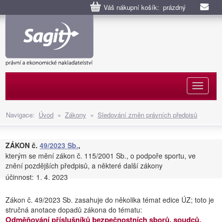
Váš nákupní košík: prázdný
Naviga
Navigace:
Úvod
»
Zákony
»
Sledování změn právních předpisů
ZÁKON č.
49/2023 Sb.
,
kterým se mění zákon č. 115/2001 Sb., o podpoře sportu, ve
znění pozdějších předpisů, a některé další zákony
účinnost:
1. 4. 2023
Zákon č. 49/2023 Sb. zasahuje do několika témat edice ÚZ; toto je
stručná anotace dopadů zákona do tématu:
Odměňování příslušníků bezpečnostních sborů, soudců,