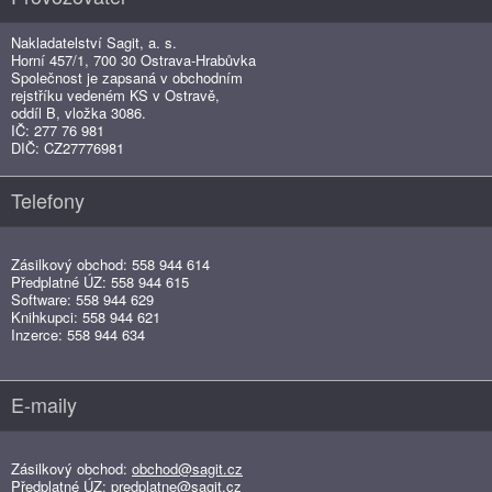
Nakladatelství Sagit, a. s.
Horní 457/1, 700 30 Ostrava-Hrabůvka
Společnost je zapsaná v obchodním
rejstříku vedeném KS v Ostravě,
oddíl B, vložka 3086.
IČ: 277 76 981
DIČ: CZ27776981
Telefony
Zásilkový obchod: 558 944 614
Předplatné ÚZ: 558 944 615
Software: 558 944 629
Knihkupci: 558 944 621
Inzerce: 558 944 634
E-maily
Zásilkový obchod:
obchod@sagit.cz
Předplatné ÚZ:
predplatne@sagit.cz