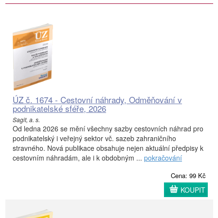
ÚZ č. 1674 - Cestovní náhrady, Odměňování v
podnikatelské sféře, 2026
Sagit, a. s.
Od ledna 2026 se mění všechny sazby cestovních náhrad pro
podnikatelský i veřejný sektor vč. sazeb zahraničního
stravného. Nová publikace obsahuje nejen aktuální předpisy k
cestovním náhradám, ale i k obdobným ...
pokračování
Cena: 99 Kč
KOUPIT