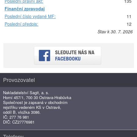
Poslední právní akt:
135
Finanční zpravodaj
Poslední číslo vydané MF:
11
Poslední předpis:
12
Stav k 30. 7. 2026
Provozovatel
Nakladatelství Sagit, a. s.
Horní 457/1, 700 30 Ostrava-Hrabůvka
Společnost je zapsaná v obchodním
rejstříku vedeném KS v Ostravě,
oddíl B, vložka 3086.
IČ: 277 76 981
DIČ: CZ27776981
Telefony