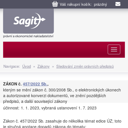
Váš nákupní košík: prázdný
Naviga
Navigace:
Úvod
»
Zákony
»
Sledování změn právních předpisů
ZÁKON č.
457/2022 Sb.
,
kterým se mění zákon č. 300/2008 Sb., o elektronických úkonech
a autorizované konverzi dokumentů, ve znění pozdějších
předpisů, a další související zákony
účinnost:
1. 1. 2023, vybraná ustanovení 1. 7. 2023
Zákon č. 457/2022 Sb. zasahuje do několika témat edice ÚZ; toto
je stručná anotace dopadů zákona do tématu: