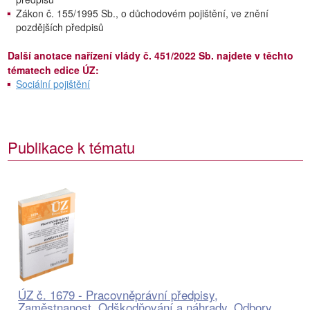
Zákon č. 155/1995 Sb., o důchodovém pojištění, ve znění
pozdějších předpisů
Další anotace nařízení vlády č. 451/2022 Sb. najdete v těchto
tématech edice ÚZ:
Sociální pojištění
Publikace k tématu
ÚZ č. 1679 - Pracovněprávní předpisy,
Zaměstnanost, Odškodňování a náhrady, Odbory,