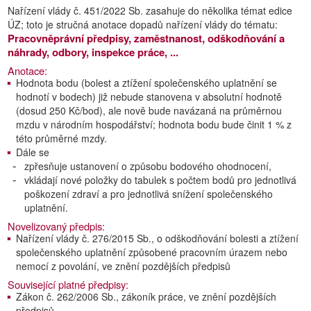
Nařízení vlády č. 451/2022 Sb. zasahuje do několika témat edice
ÚZ; toto je stručná anotace dopadů nařízení vlády do tématu:
Pracovněprávní předpisy, zaměstnanost, odškodňování a
náhrady, odbory, inspekce práce, ...
Anotace:
Hodnota bodu (bolest a ztížení společenského uplatnění se
hodnotí v bodech) již nebude stanovena v absolutní hodnotě
(dosud 250 Kč/bod), ale nově bude navázaná na průměrnou
mzdu v národním hospodářství; hodnota bodu bude činit 1 % z
této průměrné mzdy.
Dále se
zpřesňuje ustanovení o způsobu bodového ohodnocení,
vkládají nové položky do tabulek s počtem bodů pro jednotlivá
poškození zdraví a pro jednotlivá snížení společenského
uplatnění.
Novelizovaný předpis:
Nařízení vlády č. 276/2015 Sb., o odškodňování bolesti a ztížení
společenského uplatnění způsobené pracovním úrazem nebo
nemocí z povolání, ve znění pozdějších předpisů
Související platné předpisy:
Zákon č. 262/2006 Sb., zákoník práce, ve znění pozdějších
předpisů