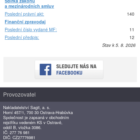
Sbírka zákonů
a mezinárodních smluv
Poslední právní akt:
140
Finanční zpravodaj
Poslední číslo vydané MF:
11
Poslední předpis:
12
Stav k 5. 8. 2026
Provozovatel
Nakladatelství Sagit, a. s.
Horní 457/1, 700 30 Ostrava-Hrabůvka
Společnost je zapsaná v obchodním
rejstříku vedeném KS v Ostravě,
oddíl B, vložka 3086.
IČ: 277 76 981
DIČ: CZ27776981