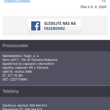
Poslední předpis:
12
Stav k 6. 8. 2026
Provozovatel
Nakladatelství Sagit, a. s.
Horní 457/1, 700 30 Ostrava-Hrabůvka
Společnost je zapsaná v obchodním
rejstříku vedeném KS v Ostravě,
oddíl B, vložka 3086.
IČ: 277 76 981
DIČ: CZ27776981
Telefony
Zásilkový obchod: 558 944 614
Předplatné ÚZ: 558 944 615