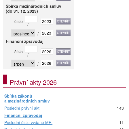
Sbírka mezinárodních smluv
(do 31. 12. 2023)
číslo
/
/
Finanční zpravodaj
číslo
/
/
Právní akty 2026
Sbírka zákonů
a mezinárodních smluv
Poslední právní akt:
143
Finanční zpravodaj
Poslední číslo vydané MF:
11