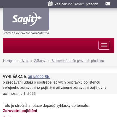
Váš nákupní košík: prázdný
Naviga
Navigace:
Úvod
»
Zákony
»
Sledování změn právních předpisů
VYHLÁŠKA č.
351/2022 Sb.
,
o předávání údajů o spotřebě léčivých přípravků pojištěnců
veřejného zdravotního pojištění při změně zdravotní pojišťovny
účinnost:
1. 1. 2023
Toto je stručná anotace dopadů vyhlášky do tématu:
Zdravotní pojištění