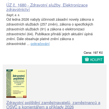
ÚZ č. 1680 - Zdravotní služby, Elektronizace
zdravotnictví
Sagit, a. s.
Od ledna 2026 nabyly účinnosti zásadní novely zákona o
zdravotních službách (257 změn), zákona o specifických
zdravotních službách (91) a zákona o elektronizaci
zdravotnictví (64). Publikace přináší jejich aktuální úplná
znění. Dále obsahuje platné znění zákona o
zdravotnické ...
pokračování
Cena: 197 Kč
KOUPIT
Zdravotní pojištění zaměstnavatelů, zaměstnanců a
OSVČ s komentářem a příklady 2026