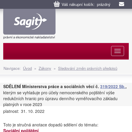
Váš nákupní košík: prázdný
Naviga
Navigace:
Úvod
»
Zákony
»
Sledování změn právních předpisů
SDĚLENÍ Ministerstva práce a sociálních věcí č.
319/2022 Sb.
,
kterým se vyhlašuje pro účely nemocenského pojištění výše
redukčních hranic pro úpravu denního vyměřovacího základu
platných v roce 2023
platnost:
31. 10. 2022
Toto je stručná anotace dopadů sdělení do tématu:
Sociální pojištění