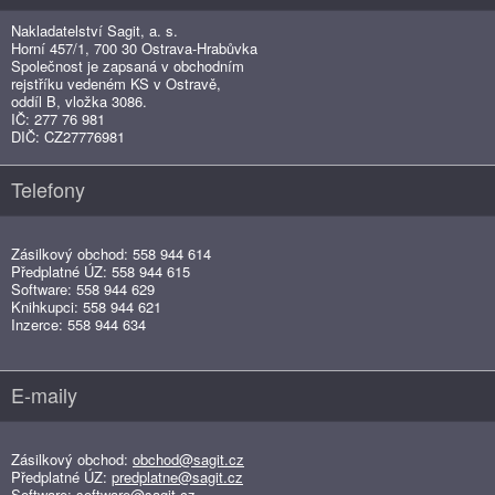
Nakladatelství Sagit, a. s.
Horní 457/1, 700 30 Ostrava-Hrabůvka
Společnost je zapsaná v obchodním
rejstříku vedeném KS v Ostravě,
oddíl B, vložka 3086.
IČ: 277 76 981
DIČ: CZ27776981
Telefony
Zásilkový obchod: 558 944 614
Předplatné ÚZ: 558 944 615
Software: 558 944 629
Knihkupci: 558 944 621
Inzerce: 558 944 634
E-maily
Zásilkový obchod:
obchod@sagit.cz
Předplatné ÚZ:
predplatne@sagit.cz
Software:
software@sagit.cz