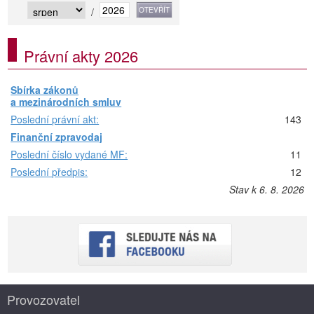
/
Právní akty 2026
Sbírka zákonů
a mezinárodních smluv
Poslední právní akt:
143
Finanční zpravodaj
Poslední číslo vydané MF:
11
Poslední předpis:
12
Stav k 6. 8. 2026
Provozovatel