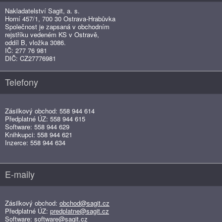
Nakladatelství Sagit, a. s.
Horní 457/1, 700 30 Ostrava-Hrabůvka
Společnost je zapsaná v obchodním
rejstříku vedeném KS v Ostravě,
oddíl B, vložka 3086.
IČ: 277 76 981
DIČ: CZ27776981
Telefony
Zásilkový obchod: 558 944 614
Předplatné ÚZ: 558 944 615
Software: 558 944 629
Knihkupci: 558 944 621
Inzerce: 558 944 634
E-maily
Zásilkový obchod:
obchod@sagit.cz
Předplatné ÚZ:
predplatne@sagit.cz
Software:
software@sagit.cz