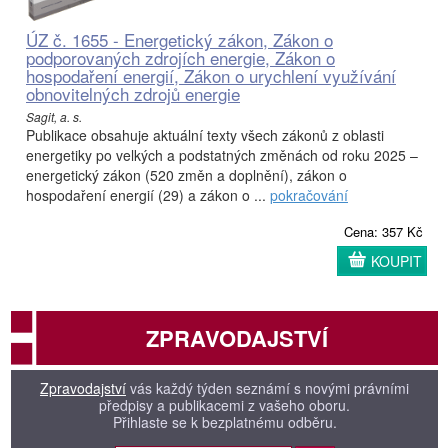
ÚZ č. 1655 - Energetický zákon, Zákon o
podporovaných zdrojích energie, Zákon o
hospodaření energií, Zákon o urychlení využívání
obnovitelných zdrojů energie
Sagit, a. s.
Publikace obsahuje aktuální texty všech zákonů z oblasti
energetiky po velkých a podstatných změnách od roku 2025 –
energetický zákon (520 změn a doplnění), zákon o
hospodaření energií (29) a zákon o ...
pokračování
Cena: 357 Kč
KOUPIT
ZPRAVODAJSTVÍ
Zpravodajství
vás každý týden seznámí s novými právními
předpisy a publikacemi z vašeho oboru.
Přihlaste se k bezplatnému odběru.