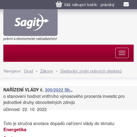
Váš nákupní košík: prázdný
Naviga
Navigace:
Úvod
»
Zákony
»
Sledování změn právních předpisů
NAŘÍZENÍ VLÁDY č.
300/2022 Sb.
,
o stanovení hodnot vnitřního výnosového procenta investic pro
jednotlivé druhy obnovitelných zdrojů
účinnost:
22. 10. 2022
Toto je stručná anotace dopadů nařízení vlády do tématu:
Energetika