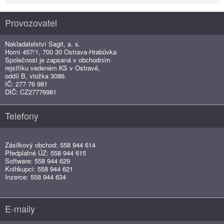
Provozovatel
Nakladatelství Sagit, a. s.
Horní 457/1, 700 30 Ostrava-Hrabůvka
Společnost je zapsaná v obchodním
rejstříku vedeném KS v Ostravě,
oddíl B, vložka 3086.
IČ: 277 76 981
DIČ: CZ27776981
Telefony
Zásilkový obchod: 558 944 614
Předplatné ÚZ: 558 944 615
Software: 558 944 629
Knihkupci: 558 944 621
Inzerce: 558 944 634
E-maily