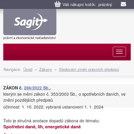
Váš nákupní košík: prázdný
Naviga
Navigace:
Úvod
»
Zákony
»
Sledování změn právních předpisů
ZÁKON č.
286/2022 Sb.
,
kterým se mění zákon č. 353/2003 Sb., o spotřebních daních, ve
znění pozdějších předpisů
účinnost:
1. 10. 2022, vybraná ustanovení 1. 1. 2024
Toto je stručná anotace dopadů zákona do tématu:
Spotřební daně, líh, energetické daně