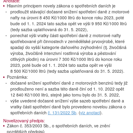
Anotace:
Hlavním principem novely zákona o spotřebních daních je
prodloužit stávající dočasné snížení spotřební daně z motorové
nafty na úrovni 8 450 Kč/1000 litrů do konce roku 2023, poté
bude od 1. 1. 2024 tato sazba opět ve výši 9 950 Kč/1000 litrů
(tedy sazba uplatňovaná do 31. 5. 2022),
ponechat výši vratky části spotřební daně z motorové nafty
spotřebované při činnostech v zemědělské prvovýrobě, které
spadají do vyšší kategorie daňového zvýhodnění (tj. živočišná
výroba, živočišně intenzivní rostlinná výroba a pěstování
citlivých plodin) na úrovni 7 300 Kč/1000 litrů do konce roku
2023, poté bude od 1. 1. 2024 tato sazba opět ve výši
8 500 Kč/1000 litrů (tedy sazba uplatňovaná do 31. 5. 2022).
Poznámka:
dočasné snížení spotřební daně z motorových benzinů tedy již
prodlouženo není a sazba této daně činí od 1. 10. 2022 opět
12 840 Kč/1000 litrů, stejně jako tomu bylo do 31. 5. 2022,
výše uvedené dočasné snížení výše sazeb spotřební daně a
vratky části spotřební daně bylo provedeno novelou zákona o
spotřebních daních
č. 131/2022 Sb
. (
viz anotaci
).
Novelizovaný předpis:
Zákon č. 353/2003 Sb., o spotřebních daních, ve znění
pozdějších předpisů