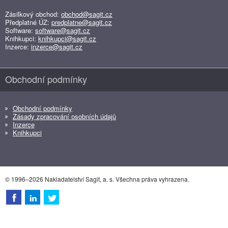
Zásilkový obchod:
obchod@sagit.cz
Předplatné ÚZ:
predplatne@sagit.cz
Software:
software@sagit.cz
Knihkupci:
knihkupci@sagit.cz
Inzerce:
inzerce@sagit.cz
Obchodní podmínky
Obchodní podmínky
Zásady zpracování osobních údajů
Inzerce
Knihkupci
© 1996–2026 Nakladatelství Sagit, a. s. Všechna práva vyhrazena.