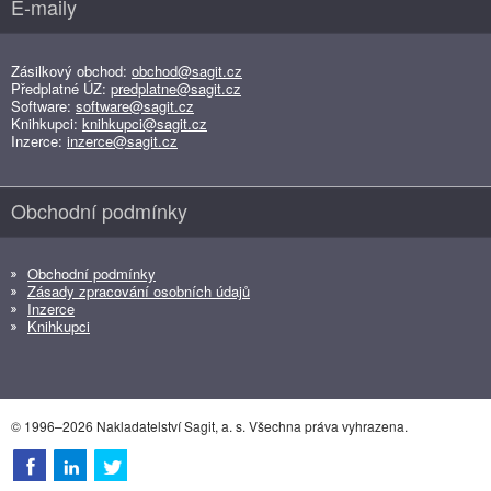
E-maily
Zásilkový obchod:
obchod@sagit.cz
Předplatné ÚZ:
predplatne@sagit.cz
Software:
software@sagit.cz
Knihkupci:
knihkupci@sagit.cz
Inzerce:
inzerce@sagit.cz
Obchodní podmínky
Obchodní podmínky
Zásady zpracování osobních údajů
Inzerce
Knihkupci
© 1996–2026 Nakladatelství Sagit, a. s. Všechna práva vyhrazena.