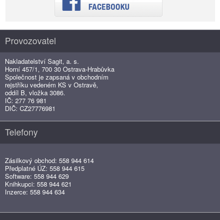
Provozovatel
Nakladatelství Sagit, a. s.
Horní 457/1, 700 30 Ostrava-Hrabůvka
Společnost je zapsaná v obchodním
rejstříku vedeném KS v Ostravě,
oddíl B, vložka 3086.
IČ: 277 76 981
DIČ: CZ27776981
Telefony
Zásilkový obchod: 558 944 614
Předplatné ÚZ: 558 944 615
Software: 558 944 629
Knihkupci: 558 944 621
Inzerce: 558 944 634