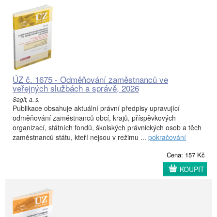
ÚZ č. 1675 - Odměňování zaměstnanců ve
veřejných službách a správě, 2026
Sagit, a. s.
Publikace obsahuje aktuální právní předpisy upravující
odměňování zaměstnanců obcí, krajů, příspěvkových
organizací, státních fondů, školských právnických osob a těch
zaměstnanců státu, kteří nejsou v režimu ...
pokračování
Cena: 157 Kč
KOUPIT