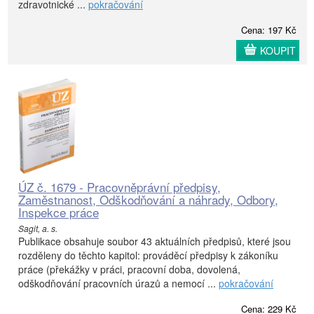
zdravotnické ...
pokračování
Cena: 197 Kč
KOUPIT
ÚZ č. 1679 - Pracovněprávní předpisy,
Zaměstnanost, Odškodňování a náhrady, Odbory,
Inspekce práce
Sagit, a. s.
Publikace obsahuje soubor 43 aktuálních předpisů, které jsou
rozděleny do těchto kapitol: prováděcí předpisy k zákoníku
práce (překážky v práci, pracovní doba, dovolená,
odškodňování pracovních úrazů a nemocí ...
pokračování
Cena: 229 Kč