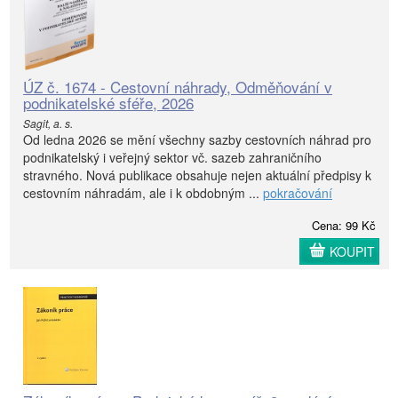
ÚZ č. 1674 - Cestovní náhrady, Odměňování v
podnikatelské sféře, 2026
Sagit, a. s.
Od ledna 2026 se mění všechny sazby cestovních náhrad pro
podnikatelský i veřejný sektor vč. sazeb zahraničního
stravného. Nová publikace obsahuje nejen aktuální předpisy k
cestovním náhradám, ale i k obdobným ...
pokračování
Cena: 99 Kč
KOUPIT