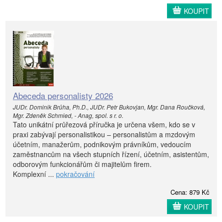
KOUPIT
Abeceda personalisty 2026
JUDr. Dominik Brůha, Ph.D., JUDr. Petr Bukovjan, Mgr. Dana Roučková,
Mgr. Zdeněk Schmied, - Anag, spol. s r. o.
Tato unikátní průřezová příručka je určena všem, kdo se v
praxi zabývají personalistikou – personalistům a mzdovým
účetním, manažerům, podnikovým právníkům, vedoucím
zaměstnancům na všech stupních řízení, účetním, asistentům,
odborovým funkcionářům či majitelům firem.
Komplexní ...
pokračování
Cena: 879 Kč
KOUPIT