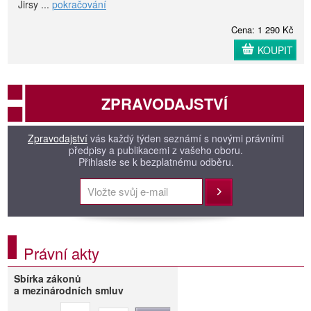
Jirsy ...
pokračování
Cena: 1 290 Kč
KOUPIT
ZPRAVODAJSTVÍ
Zpravodajství
vás každý týden seznámí s novými právními
předpisy a publikacemi z vašeho oboru.
Přihlaste se k bezplatnému odběru.
Přihlásit
Právní akty
Sbírka zákonů
a mezinárodních smluv