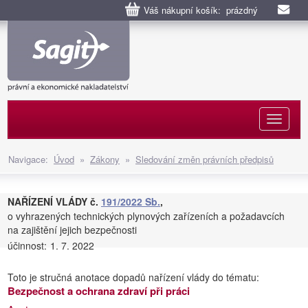
Váš nákupní košík: prázdný
Naviga
Navigace:
Úvod
»
Zákony
»
Sledování změn právních předpisů
NAŘÍZENÍ VLÁDY č.
191/2022 Sb.
,
o vyhrazených technických plynových zařízeních a požadavcích
na zajištění jejich bezpečnosti
účinnost:
1. 7. 2022
Toto je stručná anotace dopadů nařízení vlády do tématu:
Bezpečnost a ochrana zdraví při práci