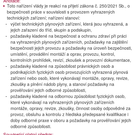
Anotace:
Toto nařízení vlády je reakcí na přijetí zákona č. 250/2021 Sb., o
bezpečnosti práce v souvislosti s provozem vyhrazených
technických zařízení; nařízení stanoví:
výčet technických plynových zařízení, která jsou vyhrazená, a
jejich zařazení do tříd, skupin a podskupin,
požadavky kladené na bezpečnost a ochranu zdraví při práci
na vyhrazených plynových zařízeních, požadavky na zajištění
bezpečnosti jejich provozu a požadavky na úroveň bezpečnosti,
umístění, provádění montáží a oprav, provozu, kontrol,
kontrolních prohlídek, revizí, zkoušek a provozní dokumentace,
požadavky kladené na způsobilost právnických osob a
podnikajících fyzických osob provozujících vyhrazená plynová
zařízení nebo osob, které vykonávají montáže, opravy, revize,
zkoušky a plnění nádob plyny, a stanoví požadavky na
prověřování jejich odborné způsobilosti,
požadavky kladené na odbornou způsobilost fyzických osob,
které vykonávají na vyhrazených plynových zařízeních
montáže, opravy, revize, zkoušky, činnost osoby odpovědné za
provoz, obsluhu a kontrolu z hlediska předepsané kvalifikace i
doby odborné praxe v oboru a požadavky na prověřování jejich
odborné způsobilosti.
Související platný předpis: