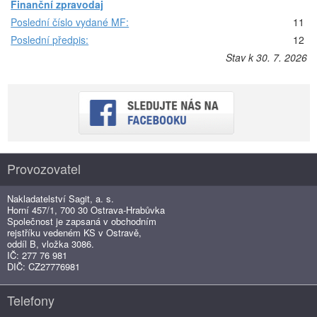
Finanční zpravodaj
Poslední číslo vydané MF:
11
Poslední předpis:
12
Stav k 30. 7. 2026
Provozovatel
Nakladatelství Sagit, a. s.
Horní 457/1, 700 30 Ostrava-Hrabůvka
Společnost je zapsaná v obchodním
rejstříku vedeném KS v Ostravě,
oddíl B, vložka 3086.
IČ: 277 76 981
DIČ: CZ27776981
Telefony