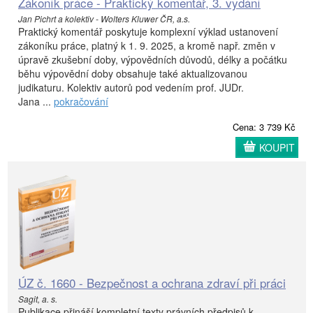
Zákoník práce - Praktický komentář, 3. vydání
Jan Pichrt a kolektiv - Wolters Kluwer ČR, a.s.
Praktický komentář poskytuje komplexní výklad ustanovení
zákoníku práce, platný k 1. 9. 2025, a kromě např. změn v
úpravě zkušební doby, výpovědních důvodů, délky a počátku
běhu výpovědní doby obsahuje také aktualizovanou
judikaturu. Kolektiv autorů pod vedením prof. JUDr.
Jana ...
pokračování
Cena: 3 739 Kč
KOUPIT
ÚZ č. 1660 - Bezpečnost a ochrana zdraví při práci
Sagit, a. s.
Publikace přináší kompletní texty právních předpisů k