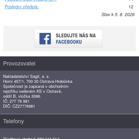
Poslední předpis:
12
Stav k 5. 8. 2026
Provozovatel
Nakladatelství Sagit, a. s.
Horní 457/1, 700 30 Ostrava-Hrabůvka
Společnost je zapsaná v obchodním
rejstříku vedeném KS v Ostravě,
oddíl B, vložka 3086.
IČ: 277 76 981
DIČ: CZ27776981
Telefony
Zásilkový obchod: 558 944 614