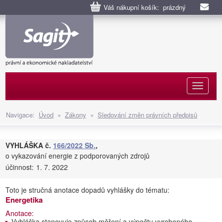
Váš nákupní košík: prázdný
Naviga
Navigace:
Úvod
»
Zákony
»
Sledování změn právních předpisů
VYHLÁŠKA č.
166/2022 Sb.
,
o vykazování energie z podporovaných zdrojů
účinnost:
1. 7. 2022
Toto je stručná anotace dopadů vyhlášky do tématu:
Energetika
Anotace:
Vyhláška stanovuje způsob měření a výpočtu vyrobeného