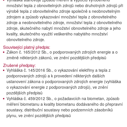
množství tepla z obnovitelných zdrojů nebo druhotných zdrojů při
výrobě tepla z obnovitelného zdroje společně s neobnovitelným
zdrojem a způsob vykazování množství tepla z obnovitelného
zdroje a neobnovitelného zdroje, množství tepla z obnovitelného
zdroje, skutečného nabytí množství obnovitelného zdroje a jeho
kvality, skutečného využití veškerého nabytého množství
obnovitelného zdroje.
Související platný předpis:
Zákon č. 165/2012 Sb., o podporovaných zdrojích energie a o
změně některých zákonů, ve znění pozdějších předpisů
Zrušené předpisy:
Vyhláška č. 145/2016 Sb., o vykazování elektřiny a tepla z
podporovaných zdrojů a k provedení některých dalších
ustanovení zákona o podporovaných zdrojích energie (vyhláška
o vykazování energie z podporovaných zdrojů), ve znění
pozdějších předpisů
Vyhláška č. 459/2012 Sb., o požadavcích na biometan, způsob
měření biometanu a kvality biometanu dodávaného do přepravní
soustavy, distribuční soustavy nebo podzemních zásobníků
plynu, ve znění pozdějších předpisů