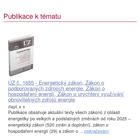
Publikace k tématu
ÚZ č. 1655 - Energetický zákon, Zákon o
podporovaných zdrojích energie, Zákon o
hospodaření energií, Zákon o urychlení využívání
obnovitelných zdrojů energie
Sagit, a. s.
Publikace obsahuje aktuální texty všech zákonů z oblasti
energetiky po velkých a podstatných změnách od roku 2025 –
energetický zákon (520 změn a doplnění), zákon o
hospodaření energií (29) a zákon o ...
pokračování