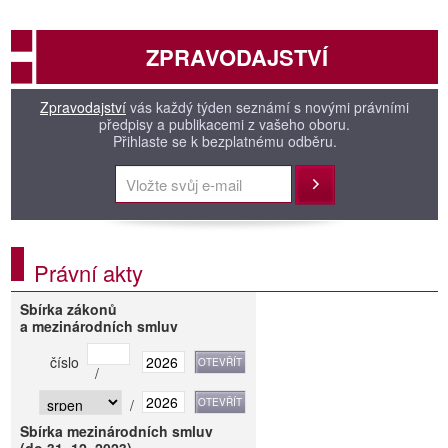
ZPRAVODAJSTVÍ
Zpravodajství
vás každý týden seznámí s novými právními
předpisy a publikacemi z vašeho oboru.
Přihlaste se k bezplatnému odběru.
Přihlásit
Právní akty
Sbírka zákonů
a mezinárodních smluv
číslo
/
/
Sbírka mezinárodních smluv