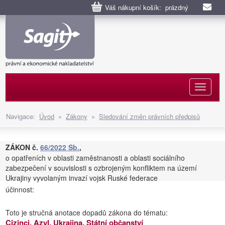
Váš nákupní košík: prázdný
Naviga
Navigace:
Úvod
»
Zákony
»
Sledování změn právních předpisů
ZÁKON č.
66/2022 Sb.
,
o opatřeních v oblasti zaměstnanosti a oblasti sociálního
zabezpečení v souvislosti s ozbrojeným konfliktem na území
Ukrajiny vyvolaným invazí vojsk Ruské federace
účinnost:
Toto je stručná anotace dopadů zákona do tématu:
Cizinci, Azyl, Ukrajina, Státní občanství