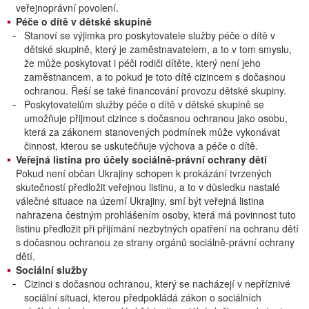
veřejnoprávní povolení.
Péče o dítě v dětské skupině
Stanoví se výjimka pro poskytovatele služby péče o dítě v
dětské skupině, který je zaměstnavatelem, a to v tom smyslu,
že může poskytovat i péči rodiči dítěte, který není jeho
zaměstnancem, a to pokud je toto dítě cizincem s dočasnou
ochranou. Řeší se také financování provozu dětské skupiny.
Poskytovatelům služby péče o dítě v dětské skupině se
umožňuje přijmout cizince s dočasnou ochranou jako osobu,
která za zákonem stanovených podmínek může vykonávat
činnost, kterou se uskutečňuje výchova a péče o dítě.
Veřejná listina pro účely sociálně-právní ochrany dětí
Pokud není občan Ukrajiny schopen k prokázání tvrzených
skutečností předložit veřejnou listinu, a to v důsledku nastalé
válečné situace na území Ukrajiny, smí být veřejná listina
nahrazena čestným prohlášením osoby, která má povinnost tuto
listinu předložit při přijímání nezbytných opatření na ochranu dětí
s dočasnou ochranou ze strany orgánů sociálně-právní ochrany
dětí.
Sociální služby
Cizinci s dočasnou ochranou, který se nacházejí v nepříznivé
sociální situaci, kterou předpokládá zákon o sociálních