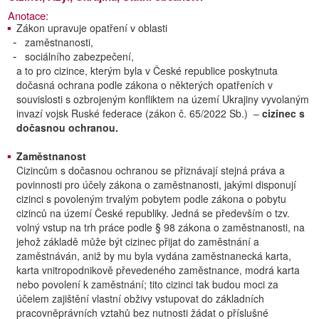
Anotace:
Zákon upravuje opatření v oblasti
zaměstnanosti,
sociálního zabezpečení,
a to pro cizince, kterým byla v České republice poskytnuta
dočasná ochrana podle zákona o některých opatřeních v
souvislosti s ozbrojeným konfliktem na území Ukrajiny vyvolaným
invazí vojsk Ruské federace (zákon č. 65/2022 Sb.) –
cizinec s
dočasnou ochranou.
Zaměstnanost
Cizincům s dočasnou ochranou se přiznávají stejná práva a
povinnosti pro účely zákona o zaměstnanosti, jakými disponují
cizinci s povoleným trvalým pobytem podle zákona o pobytu
cizinců na území České republiky. Jedná se především o tzv.
volný vstup na trh práce podle § 98 zákona o zaměstnanosti, na
jehož základě může být cizinec přijat do zaměstnání a
zaměstnáván, aniž by mu byla vydána zaměstnanecká karta,
karta vnitropodnikově převedeného zaměstnance, modrá karta
nebo povolení k zaměstnání; tito cizinci tak budou moci za
účelem zajištění vlastní obživy vstupovat do základních
pracovněprávních vztahů bez nutnosti žádat o příslušné