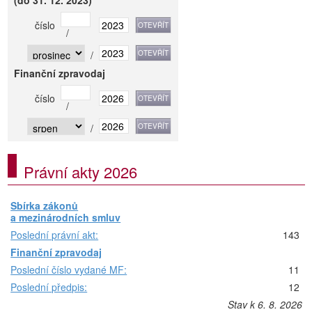
(do 31. 12. 2023)
číslo
/
/
Finanční zpravodaj
číslo
/
/
Právní akty 2026
Sbírka zákonů
a mezinárodních smluv
Poslední právní akt:
143
Finanční zpravodaj
Poslední číslo vydané MF:
11
Poslední předpis:
12
Stav k 6. 8. 2026