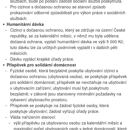
službách, bude po podání žádosti sociální služba poskytnuta.
Pro cizince s dočasnou ochranou se stanoví způsob
prokazování odborné způsobilosti pro výkon práce v sociálních
službách.
Humanitární dávka
Cizinci s dočasnou ochranou, který se zdržuje na území České
republiky, se za kalendářní měsíc, v němž mu byla udělena
dočasná ochrana, vyplatí humanitární dávka ve výši 5 000 Kč;
tuto dávku lze za určitých podmínek vyplatit i v dalších pěti
měsících.
Dávku vyplácí krajské úřady práce.
Příspěvek pro solidární domácnost
Fyzické osobě, která bezplatně poskytla ubytování cizinci s
dočasnou ochranou (ubytovaná osoba), se poskytuje příspěvek
pro solidární domácnost; příspěvek se nevztahuje na ubytování
v ubytovacím zařízení; ubytování musí být poskytnuto
bezplatně; v zákoně jsou stanoveny minimální požadavky na
vybavení ubytovacího prostoru.
Příspěvek se poskytuje na žádost fyzické osoby, která
poskytuje ubytování; žádost vyřizují úřady práce.
Vláda nařízením stanoví:
výši příspěvku za ubytovanou osobu za kalendářní měsíc a
maximální počet ubytovaných osob v jedné domácnosti, které