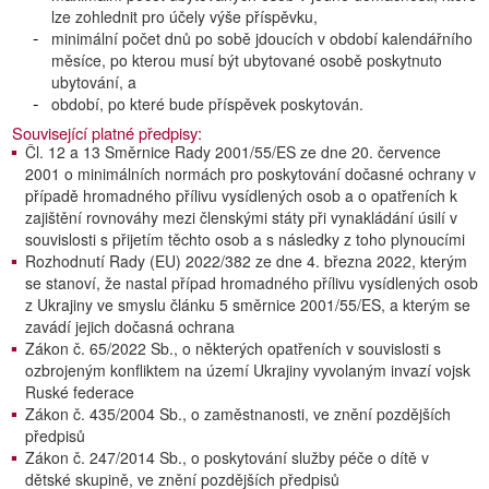
lze zohlednit pro účely výše příspěvku,
minimální počet dnů po sobě jdoucích v období kalendářního
měsíce, po kterou musí být ubytované osobě poskytnuto
ubytování, a
období, po které bude příspěvek poskytován.
Související platné předpisy:
Čl. 12 a 13 Směrnice Rady 2001/55/ES ze dne 20. července
2001 o minimálních normách pro poskytování dočasné ochrany v
případě hromadného přílivu vysídlených osob a o opatřeních k
zajištění rovnováhy mezi členskými státy při vynakládání úsilí v
souvislosti s přijetím těchto osob a s následky z toho plynoucími
Rozhodnutí Rady (EU) 2022/382 ze dne 4. března 2022, kterým
se stanoví, že nastal případ hromadného přílivu vysídlených osob
z Ukrajiny ve smyslu článku 5 směrnice 2001/55/ES, a kterým se
zavádí jejich dočasná ochrana
Zákon č. 65/2022 Sb., o některých opatřeních v souvislosti s
ozbrojeným konfliktem na území Ukrajiny vyvolaným invazí vojsk
Ruské federace
Zákon č. 435/2004 Sb., o zaměstnanosti, ve znění pozdějších
předpisů
Zákon č. 247/2014 Sb., o poskytování služby péče o dítě v
dětské skupině, ve znění pozdějších předpisů