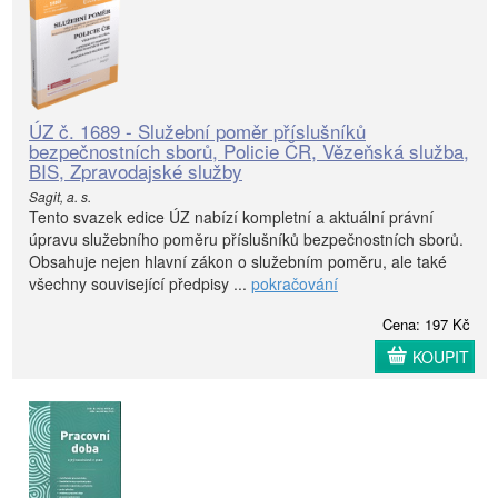
ÚZ č. 1689 - Služební poměr příslušníků
bezpečnostních sborů, Policie ČR, Vězeňská služba,
BIS, Zpravodajské služby
Sagit, a. s.
Tento svazek edice ÚZ nabízí kompletní a aktuální právní
úpravu služebního poměru příslušníků bezpečnostních sborů.
Obsahuje nejen hlavní zákon o služebním poměru, ale také
všechny související předpisy ...
pokračování
Cena: 197 Kč
KOUPIT