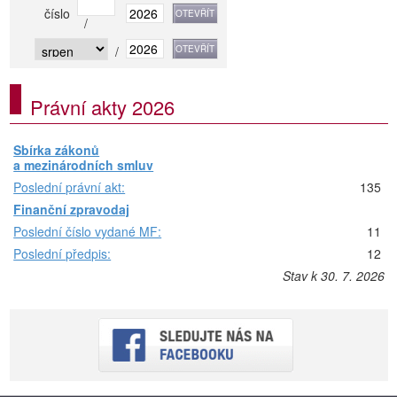
číslo
/
/
Právní akty 2026
Sbírka zákonů
a mezinárodních smluv
Poslední právní akt:
135
Finanční zpravodaj
Poslední číslo vydané MF:
11
Poslední předpis:
12
Stav k 30. 7. 2026