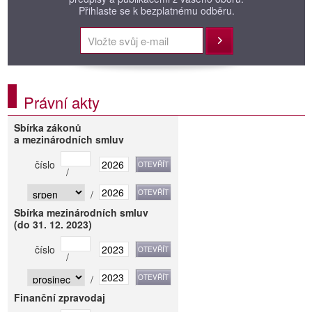
Přihlaste se k bezplatnému odběru.
Přihlásit
Právní akty
Sbírka zákonů
a mezinárodních smluv
číslo
/
/
Sbírka mezinárodních smluv
(do 31. 12. 2023)
číslo
/
/
Finanční zpravodaj