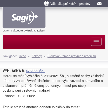
Váš nákupní košík: prázdný
Naviga
Navigace:
Úvod
»
Zákony
»
Sledování změn právních předpisů
VYHLÁŠKA č.
47/2022 Sb.
,
kterou se mění vyhláška č. 511/2021 Sb., o změně sazby základní
náhrady za používání silničních motorových vozidel a stravného a
o stanovení průměrné ceny pohonných hmot pro účely
poskytování cestovních náhrad
účinnost:
12. 3. 2022
Toto je stručná anotace dopadů vyhlášky do tématu: