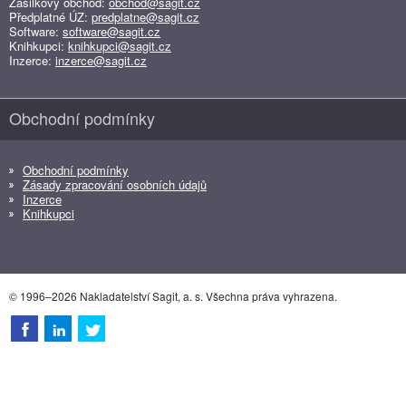
Zásilkový obchod:
obchod@sagit.cz
Předplatné ÚZ:
predplatne@sagit.cz
Software:
software@sagit.cz
Knihkupci:
knihkupci@sagit.cz
Inzerce:
inzerce@sagit.cz
Obchodní podmínky
Obchodní podmínky
Zásady zpracování osobních údajů
Inzerce
Knihkupci
© 1996–2026 Nakladatelství Sagit, a. s. Všechna práva vyhrazena.