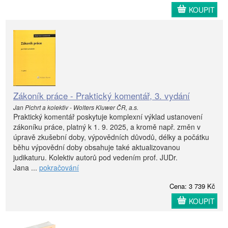
KOUPIT
Zákoník práce - Praktický komentář, 3. vydání
Jan Pichrt a kolektiv - Wolters Kluwer ČR, a.s.
Praktický komentář poskytuje komplexní výklad ustanovení
zákoníku práce, platný k 1. 9. 2025, a kromě např. změn v
úpravě zkušební doby, výpovědních důvodů, délky a počátku
běhu výpovědní doby obsahuje také aktualizovanou
judikaturu. Kolektiv autorů pod vedením prof. JUDr.
Jana ...
pokračování
Cena: 3 739 Kč
KOUPIT