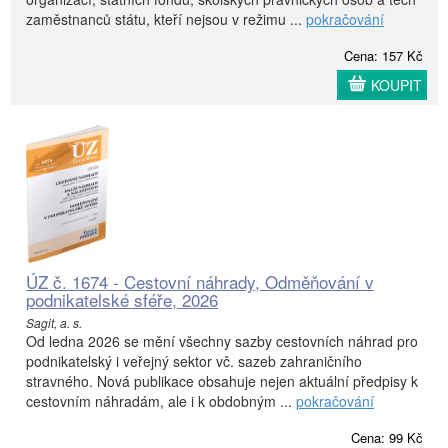
zaměstnanců státu, kteří nejsou v režimu ...
pokračování
Cena: 157 Kč
KOUPIT
ÚZ č. 1674 - Cestovní náhrady, Odměňování v
podnikatelské sféře, 2026
Sagit, a. s.
Od ledna 2026 se mění všechny sazby cestovních náhrad pro
podnikatelský i veřejný sektor vč. sazeb zahraničního
stravného. Nová publikace obsahuje nejen aktuální předpisy k
cestovním náhradám, ale i k obdobným ...
pokračování
Cena: 99 Kč