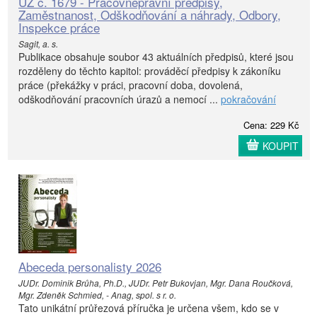
ÚZ č. 1679 - Pracovněprávní předpisy,
Zaměstnanost, Odškodňování a náhrady, Odbory,
Inspekce práce
Sagit, a. s.
Publikace obsahuje soubor 43 aktuálních předpisů, které jsou
rozděleny do těchto kapitol: prováděcí předpisy k zákoníku
práce (překážky v práci, pracovní doba, dovolená,
odškodňování pracovních úrazů a nemocí ...
pokračování
Cena: 229 Kč
KOUPIT
Abeceda personalisty 2026
JUDr. Dominik Brůha, Ph.D., JUDr. Petr Bukovjan, Mgr. Dana Roučková,
Mgr. Zdeněk Schmied, - Anag, spol. s r. o.
Tato unikátní průřezová příručka je určena všem, kdo se v