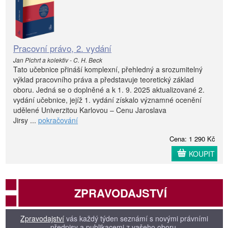
Pracovní právo, 2. vydání
Jan Pichrt a kolektiv - C. H. Beck
Tato učebnice přináší komplexní, přehledný a srozumitelný
výklad pracovního práva a představuje teoretický základ
oboru. Jedná se o doplněné a k 1. 9. 2025 aktualizované 2.
vydání učebnice, jejíž 1. vydání získalo významné ocenění
udělené Univerzitou Karlovou – Cenu Jaroslava
Jirsy ...
pokračování
Cena: 1 290 Kč
KOUPIT
ZPRAVODAJSTVÍ
Zpravodajství
vás každý týden seznámí s novými právními
předpisy a publikacemi z vašeho oboru.