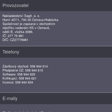
Provozovatel
Nakladatelství Sagit, a. s.
Horní 457/1, 700 30 Ostrava-Hrabůvka
Společnost je zapsaná v obchodním
rejstříku vedeném KS v Ostravě,
oddíl B, vložka 3086.
IČ: 277 76 981
DIČ: CZ27776981
Telefony
Zásilkový obchod: 558 944 614
Předplatné ÚZ: 558 944 615
Software: 558 944 629
Knihkupci: 558 944 621
Inzerce: 558 944 634
E-maily