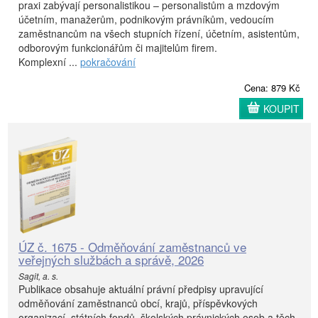
praxi zabývají personalistikou – personalistům a mzdovým
účetním, manažerům, podnikovým právníkům, vedoucím
zaměstnancům na všech stupních řízení, účetním, asistentům,
odborovým funkcionářům či majitelům firem.
Komplexní ...
pokračování
Cena: 879 Kč
KOUPIT
ÚZ č. 1675 - Odměňování zaměstnanců ve
veřejných službách a správě, 2026
Sagit, a. s.
Publikace obsahuje aktuální právní předpisy upravující
odměňování zaměstnanců obcí, krajů, příspěvkových
organizací, státních fondů, školských právnických osob a těch